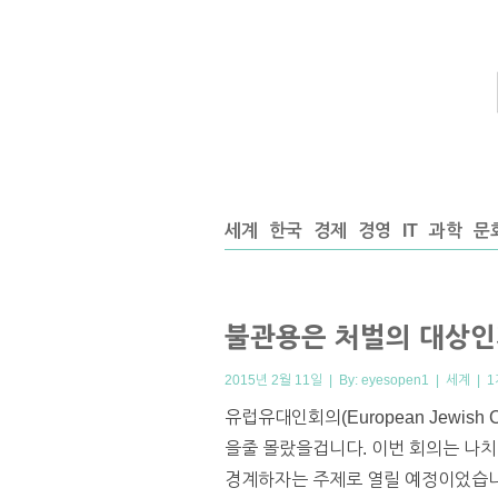
세계
한국
경제
경영
IT
과학
문
불관용은 처벌의 대상
2015년 2월 11일 | By:
eyesopen1
|
세계
|
1
유럽유대인회의(European Jewis
을줄 몰랐을겁니다. 이번 회의는 나치
경계하자는 주제로 열릴 예정이었습니다