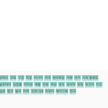
공화당
교육
구글
독일
러시아
미국
분리독립
서평
선거
소득 불평등
슬로데이
실업률
아마존
애플
언론
여성
영국
오바마
유럽
유전자
인도
일본
종교
중국
커피
코로나19
트위터
페이스북
한국