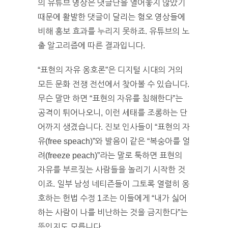
의 유튜브 영상은 댓글난을 열어놓지 않았기
때문에 활발한 댓글이 달리는 혐오 영상들에
비해 홍보 효과를 누리지 못하죠. 유튜브의 노
출 알고리즘에 따른 결과입니다.
“표현의 자유 옹호론”은 디지털 시대의 거의
모든 문화 전쟁 전선에서 찾아볼 수 있습니다.
무슨 말만 하면 “표현의 자유를 침해한다”는
공격이 튀어나오니, 이런 세태를 조롱하는 단
어까지 생겼습니다. 진보 인사들이 “표현의 자
유(free speach)”와 발음이 같은 “복숭아를 얼
려(freeze peach)”라는 말로 툭하면 표현의
자유를 부르짖는 사람들을 놀리기 시작한 것
이죠. 일부 남성 네티즌들이 그토록 열렬히 옹
호하는 헌법 수정 1조는 이들에게 “내가 싫어
하는 사람이 나를 비난하는 것을 금지한다”는
뜻인지도 모릅니다.