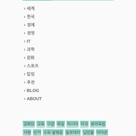
세계
한국
경제
경영
IT
과학
문화
스포츠
칼럼
추천
BLOG
ABOUT
공화당
교육
구글
독일
러시아
미국
분리독립
서평
선거
소득 불평등
슬로데이
실업률
아마존