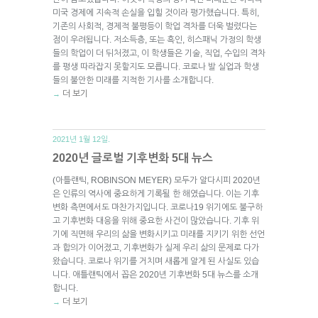
미국 경제에 지속적 손실을 입힐 것이라 평가했습니다. 특히,
기존의 사회적, 경제적 불평등이 학업 격차를 더욱 벌렸다는
점이 우려됩니다. 저소득층, 또는 흑인, 히스패닉 가정의 학생
들의 학업이 더 뒤처졌고, 이 학생들은 기술, 직업, 수입의 격차
를 평생 따라잡지 못할지도 모릅니다. 코로나 발 실업과 학생
들의 불안한 미래를 지적한 기사를 소개합니다.
더 보기
→
2021년 1월 12일.
2020년 글로벌 기후변화 5대 뉴스
(아틀랜틱, ROBINSON MEYER) 모두가 알다시피 2020년
은 인류의 역사에 중요하게 기록될 한 해였습니다. 이는 기후
변화 측면에서도 마찬가지입니다. 코로나19 위기에도 불구하
고 기후변화 대응을 위해 중요한 사건이 많았습니다. 기후 위
기에 직면해 우리의 삶을 변화시키고 미래를 지키기 위한 선언
과 합의가 이어졌고, 기후변화가 실제 우리 삶의 문제로 다가
왔습니다. 코로나 위기를 거치며 새롭게 알게 된 사실도 있습
니다. 애틀랜틱에서 꼽은 2020년 기후변화 5대 뉴스를 소개
합니다.
더 보기
→