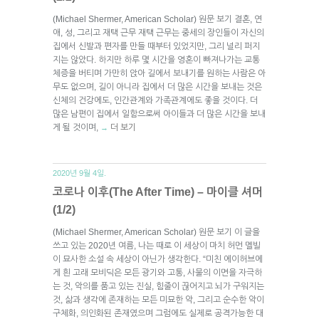
(Michael Shermer, American Scholar) 원문 보기 결혼, 연
애, 성, 그리고 재택 근무 재택 근무는 중세의 장인들이 자신의
집에서 신발과 편자를 만들 때부터 있었지만, 그리 널리 퍼지
지는 않았다. 하지만 하루 몇 시간을 영혼이 빠져나가는 교통
체증을 버티며 가만히 앉아 길에서 보내기를 원하는 사람은 아
무도 없으며, 길이 아니라 집에서 더 많은 시간을 보내는 것은
신체의 건강에도, 인간관계와 가족관계에도 좋을 것이다. 더
많은 남편이 집에서 일함으로써 아이들과 더 많은 시간을 보내
게 될 것이며,
더 보기
→
2020년 9월 4일.
코로나 이후(The After Time) – 마이클 셔머
(1/2)
(Michael Shermer, American Scholar) 원문 보기 이 글을
쓰고 있는 2020년 여름, 나는 때로 이 세상이 마치 허먼 멜빌
이 묘사한 소설 속 세상이 아닌가 생각한다. “미친 에이허브에
게 흰 고래 모비딕은 모든 광기와 고통, 사물의 이면을 자극하
는 것, 악의를 품고 있는 진실, 힘줄이 끊어지고 뇌가 구워지는
것, 삶과 생각에 존재하는 모든 미묘한 악, 그리고 순수한 악이
구체화, 의인화된 존재였으며 그럼에도 실제로 공격가능한 대