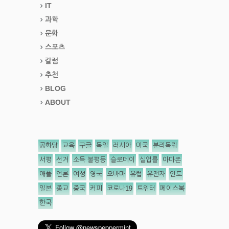
IT
과학
문화
스포츠
칼럼
추천
BLOG
ABOUT
공화당
교육
구글
독일
러시아
미국
분리독립
서평
선거
소득 불평등
슬로데이
실업률
아마존
애플
언론
여성
영국
오바마
유럽
유전자
인도
일본
종교
중국
커피
코로나19
트위터
페이스북
한국