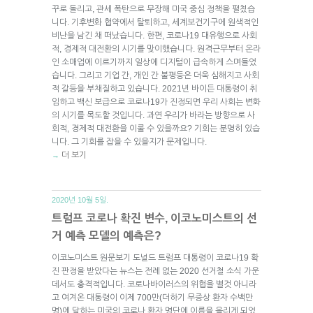
꾸로 돌리고, 관세 폭탄으로 무장해 미국 중심 정책을 펼쳤습
니다. 기후변화 협약에서 탈퇴하고, 세계보건기구에 원색적인
비난을 남긴 채 떠났습니다. 한편, 코로나19 대유행으로 사회
적, 경제적 대전환의 시기를 맞이했습니다. 원격근무부터 온라
인 소매업에 이르기까지 일상에 디지털이 급속하게 스며들었
습니다. 그리고 기업 간, 개인 간 불평등은 더욱 심해지고 사회
적 갈등을 부채질하고 있습니다. 2021년 바이든 대통령이 취
임하고 백신 보급으로 코로나19가 진정되면 우리 사회는 변화
의 시기를 목도할 것입니다. 과연 우리가 바라는 방향으로 사
회적, 경제적 대전환을 이룰 수 있을까요? 기회는 분명히 있습
니다. 그 기회를 잡을 수 있을지가 문제입니다.
더 보기
→
2020년 10월 5일.
트럼프 코로나 확진 변수, 이코노미스트의 선
거 예측 모델의 예측은?
이코노미스트 원문보기 도널드 트럼프 대통령이 코로나19 확
진 판정을 받았다는 뉴스는 전례 없는 2020 선거철 소식 가운
데서도 충격적입니다. 코로나바이러스의 위협을 별것 아니라
고 여겨온 대통령이 이제 700만(더하기 무증상 환자 수백만
명)에 달하는 미국의 코로나 환자 명단에 이름을 올리게 되었