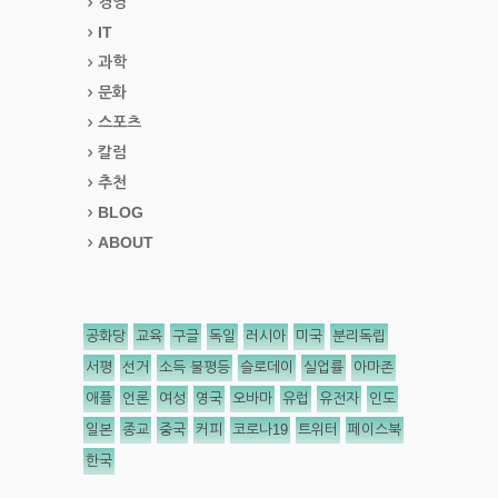
경영
IT
과학
문화
스포츠
칼럼
추천
BLOG
ABOUT
공화당
교육
구글
독일
러시아
미국
분리독립
서평
선거
소득 불평등
슬로데이
실업률
아마존
애플
언론
여성
영국
오바마
유럽
유전자
인도
일본
종교
중국
커피
코로나19
트위터
페이스북
한국