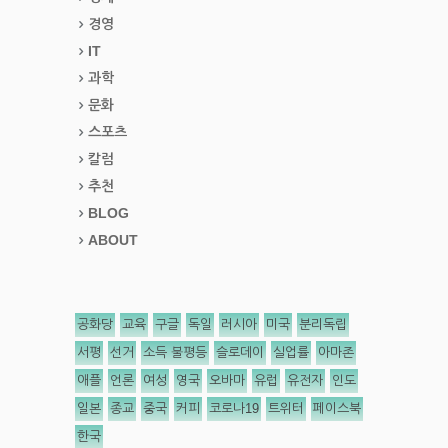
경영
IT
과학
문화
스포츠
칼럼
추천
BLOG
ABOUT
공화당
교육
구글
독일
러시아
미국
분리독립
서평
선거
소득 불평등
슬로데이
실업률
아마존
애플
언론
여성
영국
오바마
유럽
유전자
인도
일본
종교
중국
커피
코로나19
트위터
페이스북
한국