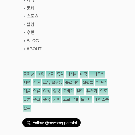
문화
스포츠
칼럼
추천
BLOG
ABOUT
공화당
교육
구글
독일
러시아
미국
분리독립
서평
선거
소득 불평등
슬로데이
실업률
아마존
애플
언론
여성
영국
오바마
유럽
유전자
인도
일본
종교
중국
커피
코로나19
트위터
페이스북
한국