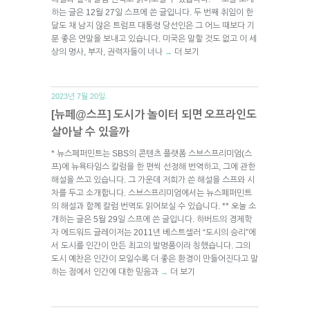
하는 글은 12월 27일 스프에 쓴 글입니다. 두 번째 취임이 한
달도 채 남지 않은 트럼프 대통령 당선인은 그 어느 때보다 기
분 좋은 연말을 보내고 있습니다. 미국은 말할 것도 없고 이 세
상의 명사, 부자, 권력자들이 너나
더 보기
→
2023년 7월 20일.
[뉴페@스프] 도시가 놀이터 되면 오프라인도
살아날 수 있을까
* 뉴스페퍼민트는 SBS의 콘텐츠 플랫폼 스브스프리미엄(스
프)에 뉴욕타임스 칼럼을 한 편씩 선정해 번역하고, 그에 관한
해설을 쓰고 있습니다. 그 가운데 저희가 쓴 해설을 스프와 시
차를 두고 소개합니다. 스브스프리미엄에서는 뉴스페퍼민트
의 해설과 함께 칼럼 번역도 읽어보실 수 있습니다. ** 오늘 소
개하는 글은 5월 29일 스프에 쓴 글입니다. 하버드의 경제학
자 에드워드 글레이저는 2011년 베스트셀러 “도시의 승리”에
서 도시를 인간이 만든 최고의 발명품이라 칭했습니다. 그의
도시 예찬은 인간이 모일수록 더 좋은 환경이 만들어진다고 말
하는 점에서 인간에 대한 믿음과
더 보기
→