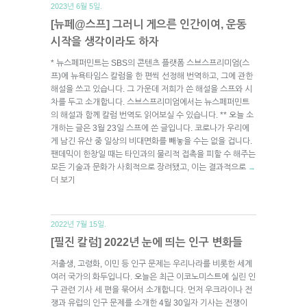
2023년 6월 5일.
[뉴페@스프] 그러니 게으른 인간이여, 운동
시작을 생각이라도 하자
* 뉴스페퍼민트는 SBS의 콘텐츠 플랫폼 스브스프리미엄(스
프)에 뉴욕타임스 칼럼을 한 편씩 선정해 번역하고, 그에 관한
해설을 쓰고 있습니다. 그 가운데 저희가 쓴 해설을 스프와 시
차를 두고 소개합니다. 스브스프리미엄에서는 뉴스페퍼민트
의 해설과 함께 칼럼 번역도 읽어보실 수 있습니다. ** 오늘 소
개하는 글은 3월 23일 스프에 쓴 글입니다. 코로나가 우리에
게 남긴 유산 중 일상의 비대면화를 빼놓을 수는 없을 겁니다.
팬데믹이 한창일 때는 타인과의 물리적 접촉을 피할 수 해주는
모든 기술과 문화가 사회적으로 장려됐고, 이는 결과적으로
→
더 보기
2022년 7월 15일.
[필진 칼럼] 2022년 눈에 띄는 인구 변화들
저출생, 고령화, 이민 등 인구 문제는 우리나라를 비롯한 세계
여러 국가의 화두입니다. 오늘은 최근 이코노미스트에 실린 인
구 관련 기사 세 편을 묶어서 소개합니다. 먼저 우크라이나 전
쟁과 유럽의 인구 문제를 소개한 4월 30일자 기사는 전쟁이