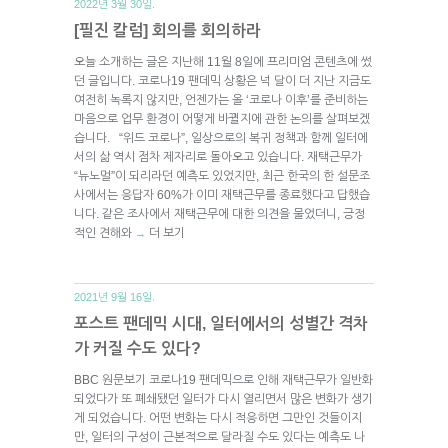
2022년 3월 30일.
[필진 칼럼] 회의를 회의하라
오늘 소개하는 글은 지난해 11월 8일에 프리미엄 콘텐츠에 썼
던 글입니다. 코로나19 팬데믹 상황은 넉 달이 더 지난 지금도
여전히 녹록지 않지만, 언젠가는 올 ‘코로나 이후’를 준비하는
마음으로 업무 환경이 어떻게 바뀔지에 관한 논의를 살펴보겠
습니다. “위드 코로나”, 일상으로의 복귀 정책과 함께 일터에
서의 삶 역시 점차 제자리로 돌아오고 있습니다. 재택근무가
“뉴노멀”이 되리라던 예측도 있었지만, 최근 한국의 한 설문조
사에서는 응답자 60%가 이미 재택근무를 종료했다고 답했습
니다. 같은 조사에서 재택근무에 대한 의견을 물었더니, 긍정
적인 견해와
더 보기
→
2021년 9월 16일.
포스트 팬데믹 시대, 일터에서의 성별간 격차
가 커질 수도 있다?
BBC 원문보기 코로나19 팬데믹으로 인해 재택근무가 일반화
되었다가 또 폐쇄됐던 일터가 다시 열리면서 많은 변화가 생기
게 되었습니다. 어떤 변화는 다시 적응하면 그만인 것들이지
만, 일터의 구성이 근본적으로 달라질 수도 있다는 예측도 나