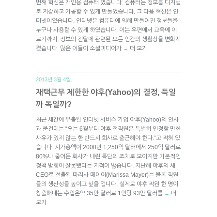
번째 혁신은 개인용 컴퓨터 였습니다. 컴퓨터는 정보를 디지털
로 저장하고 가공할 수 있게 만들었습니다. 그 다음 혁신은 인
터넷이었습니다. 인터넷은 컴퓨터에 의해 만들어진 정보들을
누구나 사용할 수 있게 하였습니다. 이는 우편에서 교육에 이
르기까지, 정보의 전달에 관련된 모든 인간의 생활상을 변화시
켰습니다. 많은 이들이 소셜미디어가
더 보기
→
2013년 3월 4일.
재택근무 제한한 야후(Yahoo)의 결정, 득일
까 독일까?
최근 세간에 유출된 인터넷 서비스 기업 야후(Yahoo)의 인사
과 문건에는 “오는 6월부터 야후 전직원은 특별히 인정할 만한
사유가 있지 않는 한 반드시 회사로 출근해야 한다.”고 적혀 있
습니다. 시가총액이 2000년 1,250억 달러에서 250억 달러로
80%나 줄어든 회사가 내린 특단의 조치로 보이지만 기본적인
정책 방향이 잘못됐다는 지적이 많습니다. 지난해 야후의 새
CEO로 선출된 마리사 메이어(Marissa Mayer)는 물론 직원
들의 생산성을 높이고 싶을 겁니다. 실제로 야후 직원 한 명이
창출해내는 수입은약 35만 달러로 1인당 93만 달러를
더
→
보기