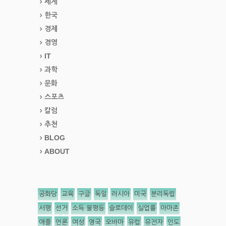
세계
한국
경제
경영
IT
과학
문화
스포츠
칼럼
추천
BLOG
ABOUT
공화당
교육
구글
독일
러시아
미국
분리독립
서평
선거
소득 불평등
슬로데이
실업률
아마존
애플
언론
여성
영국
오바마
유럽
유전자
인도