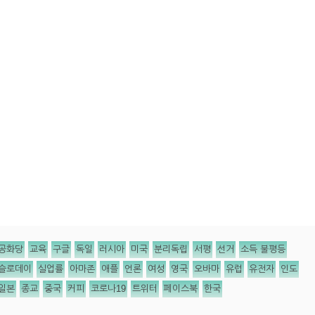
공화당
교육
구글
독일
러시아
미국
분리독립
서평
선거
소득 불평등
슬로데이
실업률
아마존
애플
언론
여성
영국
오바마
유럽
유전자
인도
일본
종교
중국
커피
코로나19
트위터
페이스북
한국