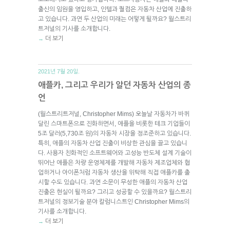
출신의 임원을 영입하고, 인텔과 퀄컴은 자동차 산업에 진출하
고 있습니다. 과연 두 산업의 미래는 어떻게 될까요? 월스트리
트저널의 기사를 소개합니다.
더 보기
→
2021년 7월 20일.
애플카, 그리고 우리가 알던 자동차 산업의 종
언
(월스트리트저널, Christopher Mims) 오늘날 자동차가 바퀴
달린 스마트폰으로 진화하면서, 애플을 비롯한 테크 기업들이
5조 달러(5,730조 원)의 자동차 시장을 정조준하고 있습니다.
특히, 애플의 자동차 산업 진출이 비상한 관심을 끌고 있습니
다. 사용자 친화적인 소프트웨어와 고성능 반도체 설계 기술이
뛰어난 애플은 차량 운영체제를 개발해 자동차 제조업체와 협
업하거나 아이폰처럼 자동차 생산을 위탁해 직접 애플카를 출
시할 수도 있습니다. 과연 소문이 무성한 애플의 자동차 산업
진출은 현실이 될까요? 그리고 성공할 수 있을까요? 월스트리
트저널의 정보기술 분야 칼럼니스트인 Christopher Mims의
기사를 소개합니다.
더 보기
→