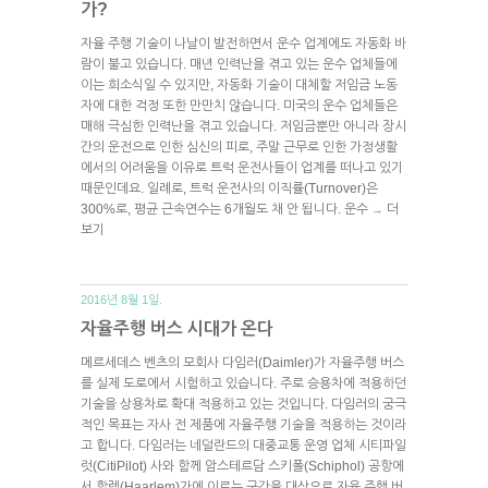
가?
자율 주행 기술이 나날이 발전하면서 운수 업계에도 자동화 바
람이 불고 있습니다. 매년 인력난을 겪고 있는 운수 업체들에
이는 희소식일 수 있지만, 자동화 기술이 대체할 저임금 노동
자에 대한 걱정 또한 만만치 않습니다. 미국의 운수 업체들은
매해 극심한 인력난을 겪고 있습니다. 저임금뿐만 아니라 장시
간의 운전으로 인한 심신의 피로, 주말 근무로 인한 가정생활
에서의 어려움을 이유로 트럭 운전사들이 업계를 떠나고 있기
때문인데요. 일례로, 트럭 운전사의 이직률(Turnover)은
300%로, 평균 근속연수는 6개월도 채 안 됩니다. 운수
더
→
보기
2016년 8월 1일.
자율주행 버스 시대가 온다
메르세데스 벤츠의 모회사 다임러(Daimler)가 자율주행 버스
를 실제 도로에서 시험하고 있습니다. 주로 승용차에 적용하던
기술을 상용차로 확대 적용하고 있는 것입니다. 다임러의 궁극
적인 목표는 자사 전 제품에 자율주행 기술을 적용하는 것이라
고 합니다. 다임러는 네덜란드의 대중교통 운영 업체 시티파일
럿(CitiPilot) 사와 함께 암스테르담 스키폴(Schiphol) 공항에
서 할렘(Haarlem)가에 이르는 구간을 대상으로 자율 주행 버