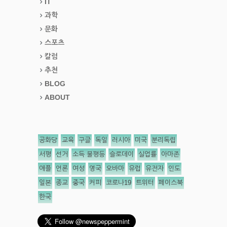
IT
과학
문화
스포츠
칼럼
추천
BLOG
ABOUT
공화당
교육
구글
독일
러시아
미국
분리독립
서평
선거
소득 불평등
슬로데이
실업률
아마존
애플
언론
여성
영국
오바마
유럽
유전자
인도
일본
종교
중국
커피
코로나19
트위터
페이스북
한국