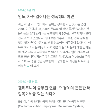
2014년 6월 9일.
인도, 자꾸 일어나는 성폭행의 이면
지난 40년 사이 인도에서 일어난 성폭행 사건 숫자는 연간
2,500여 건에서 25,000여 건으로 열 배나 증가했습니다. 전
문가들은 실제 일어나는 성폭행의 약 10%만 보고되거나 알려
진다고 보고 있습니다. 실제로는 하루에도 수십 건씩 끔찍한
일이 일어난다는 뜻이죠. 흔히 인도에서 성폭행이 일어나는 이
유로 도시에서는 여성의 사회 진출이 늘어나는 데 대한 남자들
의 반감, 그리고 시골에서는 여전히 사라지지 않은 카스트 제
도를 꼽습니다. 지난주 우타르프라데시(Uttar Pradesh) 주에
서 소녀 두 명을 집단 성폭행하고 살해한 뒤 시신을 나무에 걸
어놓은
더 보기
→
2014년 4월 14일.
캘리포니아 공무원 연금, 주 경제의 든든한 버
팀목? 세금 먹는 하마?
옮긴이: 미국 최대의 공적 연금인 캘리포니아 공무원 연금
(California Public Employees’ Retirement System,