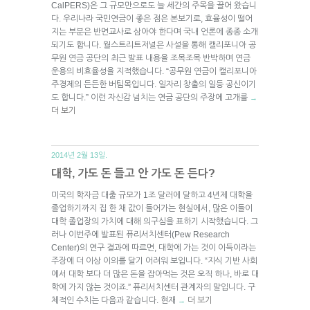
CalPERS)은 그 규모만으로도 늘 세간의 주목을 끌어 왔습니
다. 우리나라 국민연금이 좋은 점은 본보기로, 효율성이 떨어
지는 부분은 반면교사로 삼아야 한다며 국내 언론에 종종 소개
되기도 합니다. 월스트리트저널은 사설을 통해 캘리포니아 공
무원 연금 공단의 최근 발표 내용을 조목조목 반박하며 연금
운용의 비효율성을 지적했습니다. “공무원 연금이 캘리포니아
주경제의 든든한 버팀목입니다. 일자리 창출의 일등 공신이기
도 합니다.” 이런 자신감 넘치는 연금 공단의 주장에 고개를
→
더 보기
2014년 2월 13일.
대학, 가도 돈 들고 안 가도 돈 든다?
미국의 학자금 대출 규모가 1조 달러에 달하고 4년제 대학을
졸업하기까지 집 한 채 값이 들어가는 현실에서, 많은 이들이
대학 졸업장의 가치에 대해 의구심을 표하기 시작했습니다. 그
러나 이번주에 발표된 퓨리서치센터(Pew Research
Center)의 연구 결과에 따르면, 대학에 가는 것이 이득이라는
주장에 더 이상 이의를 달기 어려워 보입니다. “지식 기반 사회
에서 대학 보다 더 많은 돈을 잡아먹는 것은 오직 하나, 바로 대
학에 가지 않는 것이죠.” 퓨리서치센터 관계자의 말입니다. 구
체적인 수치는 다음과 같습니다. 현재
더 보기
→