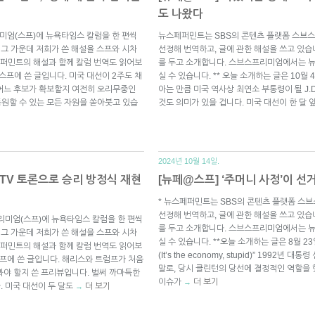
도 나왔다
미엄(스프)에 뉴욕타임스 칼럼을 한 편씩
뉴스페퍼민트는 SBS의 콘텐츠 플랫폼 스브스
 그 가운데 저희가 쓴 해설을 스프와 시차
선정해 번역하고, 글에 관한 해설을 쓰고 있습
퍼민트의 해설과 함께 칼럼 번역도 읽어보
를 두고 소개합니다. 스브스프리미엄에서는 
일 스프에 쓴 글입니다. 미국 대선이 2주도 채
실 수 있습니다. ** 오늘 소개하는 글은 10월 
 어느 후보가 확보할지 여전히 오리무중인
아는 만큼 미국 역사상 최연소 부통령이 될 J.
동원할 수 있는 모든 자원을 쏟아붓고 있습
것도 의미가 있을 겁니다. 미국 대선이 한 달
2024년 10월 14일.
 TV 토론으로 승리 방정식 재현
[뉴페@스프] ‘주머니 사정’이 선
* 뉴스페퍼민트는 SBS의 콘텐츠 플랫폼 스
선정해 번역하고, 글에 관한 해설을 쓰고 있습
리미엄(스프)에 뉴욕타임스 칼럼을 한 편씩
를 두고 소개합니다. 스브스프리미엄에서는 
 그 가운데 저희가 쓴 해설을 스프와 시차
실 수 있습니다. **오늘 소개하는 글은 8월 2
퍼민트의 해설과 함께 칼럼 번역도 읽어보
(It’s the economy, stupid)” 1992
 스프에 쓴 글입니다. 해리스와 트럼프가 처음
말로, 당시 클린턴의 당선에 결정적인 역할을
 봐야 할지 쓴 프리뷰입니다. 벌써 까마득한
이슈가
더 보기
→
. 미국 대선이 두 달도
더 보기
→