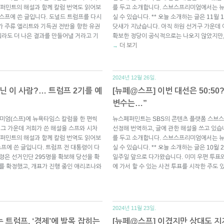
퍼민트의 해설과 함께 칼럼 번역도 읽어보
를 두고 소개합니다. 스브스프리미엄에서는 
일 스프에 쓴 글입니다. 도널드 트럼프를 다시
실 수 있습니다. ** 오늘 소개하는 글은 11월
가 주류 엘리트와 기득권 전반을 향한 유권
닷새가 지났습니다. 아직 하원 선거구 가운데 
라도 더 나은 결과를 만들어낼 거라고 기
확보한 정당이 공식적으로는 나오지 않았지만,
더 보기
→
2024년 12월 26일.
닌 이 사람?… 트럼프 2기를 예
[뉴페@스프] 이번 대선은 50:5
변수는…”
미엄(스프)에 뉴욕타임스 칼럼을 한 편씩
뉴스페퍼민트는 SBS의 콘텐츠 플랫폼 스브스
 그 가운데 저희가 쓴 해설을 스프와 시차
선정해 번역하고, 글에 관한 해설을 쓰고 있습
퍼민트의 해설과 함께 칼럼 번역도 읽어보
를 두고 소개합니다. 스브스프리미엄에서는 
 스프에 쓴 글입니다. 트럼프 전 대통령이 다
실 수 있습니다. ** 오늘 소개하는 글은 10월 
령은 선거인단 295명을 확보해 당선을 확
일주일 앞으로 다가왔습니다. 이미 우편 투표와
리를 확정했고, 개표가 진행 중인 애리조나와
에 가서 할 수 있는 사전 투표를 시작한 주도
2024년 11월 23일.
 트럼프, ‘경제’에 발목 잡히는
[뉴페@스프] 이겼지만 상대도 지지