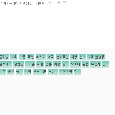
더 보기
끊이지 않습니다. 지난 23일 뉴햄프셔
더
→
공화당
교육
구글
독일
러시아
미국
분리독립
서평
선거
소득 불평등
슬로데이
실업률
아마존
애플
언론
여성
영국
오바마
유럽
유전자
인도
일본
종교
중국
커피
코로나19
트위터
페이스북
한국