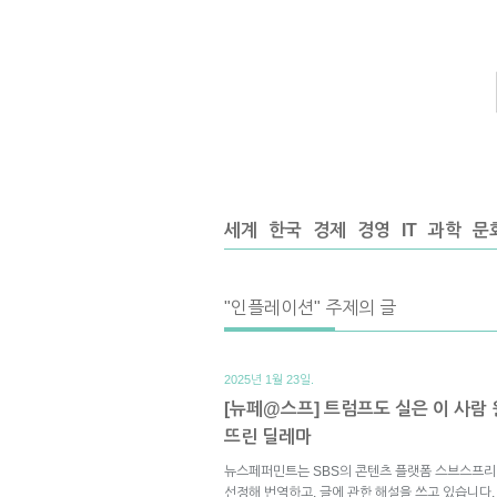
세계
한국
경제
경영
IT
과학
문
"인플레이션" 주제의 글
2025년 1월 23일.
[뉴페@스프] 트럼프도 실은 이 사람 
뜨린 딜레마
뉴스페퍼민트는 SBS의 콘텐츠 플랫폼 스브스프리
선정해 번역하고, 글에 관한 해설을 쓰고 있습니다.