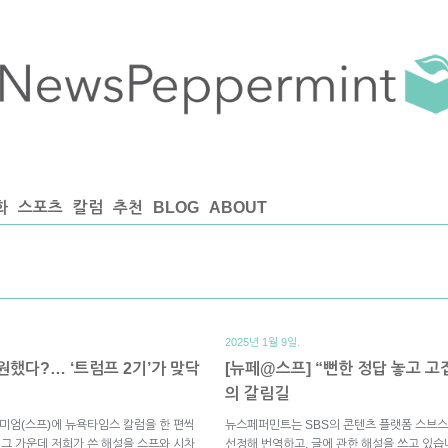
화
스포츠
칼럼
추천
BLOG
ABOUT
2025년 1월 9일.
원했다?… ‘트럼프 2기’가 맞닥
[뉴페@스프] “뻔한 정답 놓고 고
의 갈림길
미엄(스프)에 뉴욕타임스 칼럼을 한 편씩
뉴스페퍼민트는 SBS의 콘텐츠 플랫폼 스브스
 그 가운데 저희가 쓴 해설을 스프와 시차
선정해 번역하고, 글에 관한 해설을 쓰고 있습