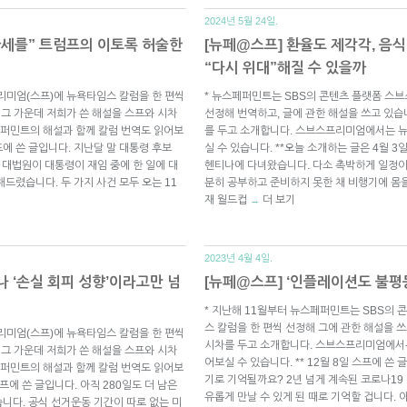
2024년 5월 24일.
 관세를” 트럼프의 이토록 허술한
[뉴페@스프] 환율도 제각각, 음식
“다시 위대”해질 수 있을까
리미엄(스프)에 뉴욕타임스 칼럼을 한 편씩
* 뉴스페퍼민트는 SBS의 콘텐츠 플랫폼 스
 그 가운데 저희가 쓴 해설을 스프와 시차
선정해 번역하고, 글에 관한 해설을 쓰고 있습
퍼민트의 해설과 함께 칼럼 번역도 읽어보
를 두고 소개합니다. 스브스프리미엄에서는 
스프에 쓴 글입니다. 지난달 말 대통령 후보
실 수 있습니다. **오늘 소개하는 글은 4월 3
 대법원이 대통령이 재임 중에 한 일에 대
헨티나에 다녀왔습니다. 다소 촉박하게 일정이
드렸습니다. 두 가지 사건 모두 오는 11
분히 공부하고 준비하지 못한 채 비행기에 몸을
재 월드컵
더 보기
→
2023년 4월 4일.
나 ‘손실 회피 성향’이라고만 넘
[뉴페@스프] ‘인플레이션도 불평
* 지난해 11월부터 뉴스페퍼민트는 SBS의
스 칼럼을 한 편씩 선정해 그에 관한 해설을 쓰
리미엄(스프)에 뉴욕타임스 칼럼을 한 편씩
시차를 두고 소개합니다. 스브스프리미엄에서
 그 가운데 저희가 쓴 해설을 스프와 시차
어보실 수 있습니다. ** 12월 8일 스프에 쓴
퍼민트의 해설과 함께 칼럼 번역도 읽어보
기로 기억될까요? 2년 넘게 계속된 코로나19
스프에 쓴 글입니다. 아직 280일도 더 남은
유롭게 만날 수 있게 된 때로 기억할 겁니다.
니다. 공식 선거운동 기간이 따로 없는 미