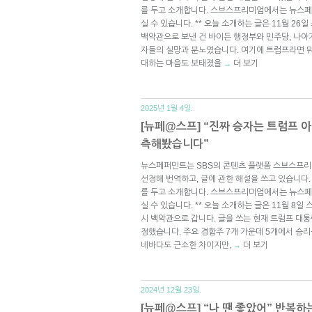
를 두고 소개합니다. 스브스프리미엄에서는 뉴스페
실 수 있습니다. ** 오늘 소개하는 글은 11월 26
백악관으로 보낸 건 바이든 행정부와 민주당, 나아
자들의 실망과 분노였습니다. 여기에 트럼프라면 뭐
대하는 마음도 보태졌을
더 보기
→
2025년 1월 4일.
[뉴페@스프] “진짜 승자는 트럼프 아
측해봤습니다”
뉴스페퍼민트는 SBS의 콘텐츠 플랫폼 스브스프리
선정해 번역하고, 글에 관한 해설을 쓰고 있습니다.
를 두고 소개합니다. 스브스프리미엄에서는 뉴스페
실 수 있습니다. ** 오늘 소개하는 글은 11월 8일
시 백악관으로 갑니다. 글을 쓰는 현재 트럼프 대통
정했습니다. 주요 경합주 7개 가운데 5개에서 승
네바다도 근소한 차이지만,
더 보기
→
2024년 12월 23일.
[뉴페@스프] “나 땐 좋았어” 반복하는