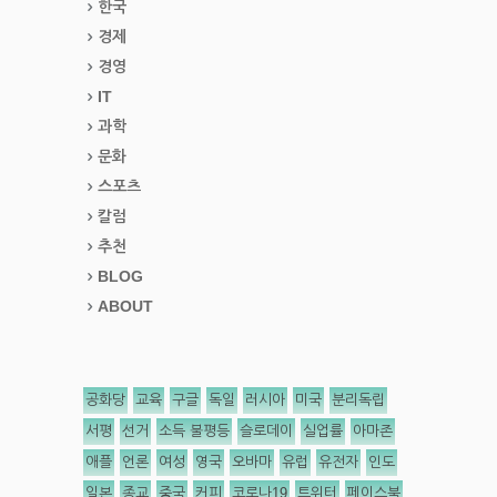
한국
경제
경영
IT
과학
문화
스포츠
칼럼
추천
BLOG
ABOUT
공화당
교육
구글
독일
러시아
미국
분리독립
서평
선거
소득 불평등
슬로데이
실업률
아마존
애플
언론
여성
영국
오바마
유럽
유전자
인도
일본
종교
중국
커피
코로나19
트위터
페이스북