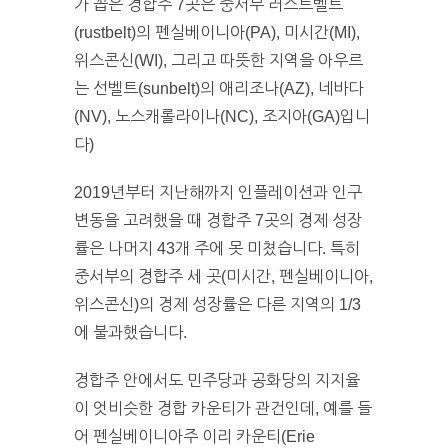
가 꼽은 경합주 7곳은 중서부 러스트벨트
(rustbelt)의 펜실베이니아(PA), 미시간(MI),
위스콘신(WI), 그리고 따뜻한 지역을 아우르
는 선벨트(sunbelt)의 애리조나(AZ), 네바다
(NV), 노스캐롤라이나(NC), 조지아(GA)입니
다)
2019년부터 지난해까지 인플레이션과 인구
변동을 고려했을 때 경합주 7곳의 경제 성장
률은 나머지 43개 주에 못 미쳤습니다. 특히
중서부의 경합주 세 곳(미시간, 펜실베이니아,
위스콘신)의 경제 성장률은 다른 지역의 1/3
에 불과했습니다.
경합주 안에서도 민주당과 공화당의 지지율
이 엇비슷한 경합 카운티가 관건인데, 예를 들
어 펜실베이니아주 이리 카운티(Erie