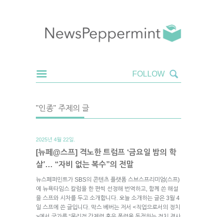
"인종" 주제의 글
2025년 4월 22일.
[뉴페@스프] 격노한 트럼프 ‘금요일 밤의 학
살’… “자비 없는 복수”의 전말
뉴스페퍼민트가 SBS의 콘텐츠 플랫폼 스브스프리미엄(스프)
에 뉴욕타임스 칼럼을 한 편씩 선정해 번역하고, 함께 쓴 해설
을 스프와 시차를 두고 소개합니다. 오늘 소개하는 글은 3월 4
일 스프에 쓴 글입니다. 막스 베버는 저서 <직업으로서의 정치
>에서 국가를 “물리적 강제력 혹은 폭력을 독점하는 정치 결사