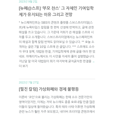
2023년 9월 2일.
[뉴페@스프] ‘부모 찬스’ 그 자체인 기여입학
제가 유지되는 이유 그리고 전망
* 뉴스페퍼민트는 SBS의 콘텐츠 플랫폼 스브스프리미엄(스
프)에 뉴욕타임스 칼럼을 한 편씩 선정해 번역하고, 글에 관한
해설을 쓰고 있습니다. 그 가운데 저희가 쓴 해설을 스프와 시
차를 두고 소개합니다. 스브스프리미엄에서는 뉴스페퍼민트
의 해설과 함께 칼럼 번역도 읽어보실 수 있습니다. ** 오늘 소
개하는 글은 7월 10일 스프에 쓴 글입니다. *** 스프에도 소수
자 우대 정책, 대법원 판결, 기여입학제에 관해 글을 여러 편 썼
네요. 아메리카노에서도 이 사안을 자세히 풀어 설명했습니다.
지난달 말 미국 대법원이 회기 마지막에 굵직굵직한 판결을
→
더 보기
2022년 7월 27일.
[필진 칼럼] 가상화폐와 경제 불평등
이른바 ‘코인’으로 불리는 가상화폐는 한때 소수 전문가만의
영역이었지만, 이제는 저녁 뉴스에도 종종 오르내릴 만큼 많은
이들의 일상에 들어왔습니다. 특히 테라 사태 이후엔 가상화폐
관련 뉴스가 훨씬 자주 보도됐고, 네이버 프리미엄 콘텐츠에서