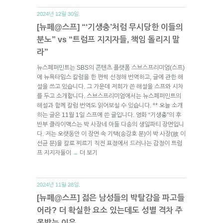
2024년 12월 30일.
[뉴페@스프] “‘기생충’처럼 무시당한 이들의
분노” vs “트럼프 지지자들, 책임 돌리지 말
라”
뉴스페퍼민트는 SBS의 콘텐츠 플랫폼 스브스프리미엄(스프)
에 뉴욕타임스 칼럼을 한 편씩 선정해 번역하고, 글에 관한 해
설을 쓰고 있습니다. 그 가운데 저희가 쓴 해설을 스프와 시차
를 두고 소개합니다. 스브스프리미엄에서는 뉴스페퍼민트의
해설과 함께 칼럼 번역도 읽어보실 수 있습니다. ** 오늘 소개
하는 글은 11월 1일 스프에 쓴 글입니다. 영화 “기생충”의 후
반부 클라이맥스는 박 사장네 아들 다송의 생일파티 장면입니
다. 저는 오랫동안 이 장면 속 기택(송강호 분)이 박 사장(故 이
선균 분)을 칼로 찌르기 직전 표정에서 드러나는 감정이 트럼
프 지지자들이
더 보기
→
2024년 11월 28일.
[뉴페@스프] 젊은 남성들의 박탈감을 파고들
어라? 더 확실한 요소 있는데도 성별 격차 주
목받는 이유