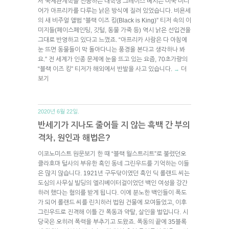
서 국제관계학을 전공하는 대학생 그레이스 베시는 미국 미디
어가 아프리카를 다루는 낡은 방식에 질려 있었습니다. 비욘세
의 새 비주얼 앨범 “블랙 이즈 킹(Black is King)” 티저 속의 이
미지들(페이스페인팅, 깃털, 동물 가죽 등) 역시 낡은 선입견을
그대로 반영하고 있다고 느꼈죠. “아프리카 사람은 다 아침에
눈 뜨면 동물들이 막 돌아다니는 풍경을 본다고 생각하나 봐
요.” 전 세계가 인종 문제에 눈을 뜨고 있는 요즘, 70초가량의
“블랙 이즈 킹” 티저가 해외에서 반발을 사고 있습니다.
더
→
보기
2020년 6월 22일.
반세기가 지나도 줄어들 지 않는 흑백 간 부의
격차, 원인과 해법은?
이코노미스트 원문보기 한 때 “블랙 월스트리트”로 불렸던오
클라호마 털사의 부유한 흑인 동네 그린우드를 기억하는 이들
은 많지 않습니다. 1921년 구두닦이였던 흑인 딕 롤랜드 씨는
도심의 사무실 빌딩의 엘리베이터걸이었던 백인 여성을 강간
하려 했다는 혐의를 받게 됩니다. 이에 분노한 백인들이 폭도
가 되어 롤랜드 씨를 린치하러 법원 건물에 모여들었고, 이후
그린우드로 진격해 이틀 간 폭동과 약탈, 살인을 벌입니다. 시
당국은 오히려 폭력을 부추기고 도왔죠. 폭동의 끝에 35블록