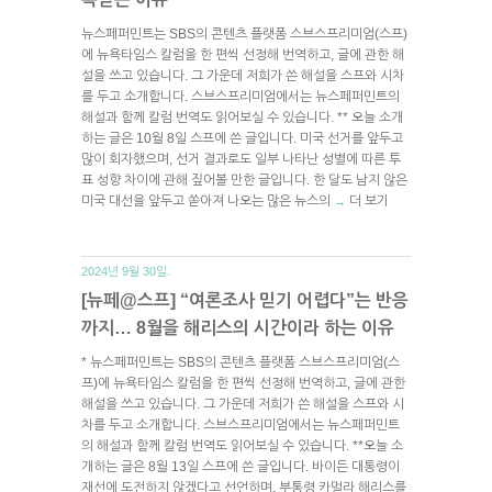
뉴스페퍼민트는 SBS의 콘텐츠 플랫폼 스브스프리미엄(스프)
에 뉴욕타임스 칼럼을 한 편씩 선정해 번역하고, 글에 관한 해
설을 쓰고 있습니다. 그 가운데 저희가 쓴 해설을 스프와 시차
를 두고 소개합니다. 스브스프리미엄에서는 뉴스페퍼민트의
해설과 함께 칼럼 번역도 읽어보실 수 있습니다. ** 오늘 소개
하는 글은 10월 8일 스프에 쓴 글입니다. 미국 선거를 앞두고
많이 회자했으며, 선거 결과로도 일부 나타난 성별에 따른 투
표 성향 차이에 관해 짚어볼 만한 글입니다. 한 달도 남지 않은
미국 대선을 앞두고 쏟아져 나오는 많은 뉴스의
더 보기
→
2024년 9월 30일.
[뉴페@스프] “여론조사 믿기 어렵다”는 반응
까지… 8월을 해리스의 시간이라 하는 이유
* 뉴스페퍼민트는 SBS의 콘텐츠 플랫폼 스브스프리미엄(스
프)에 뉴욕타임스 칼럼을 한 편씩 선정해 번역하고, 글에 관한
해설을 쓰고 있습니다. 그 가운데 저희가 쓴 해설을 스프와 시
차를 두고 소개합니다. 스브스프리미엄에서는 뉴스페퍼민트
의 해설과 함께 칼럼 번역도 읽어보실 수 있습니다. **오늘 소
개하는 글은 8월 13일 스프에 쓴 글입니다. 바이든 대통령이
재선에 도전하지 않겠다고 선언하며, 부통령 카멀라 해리스를