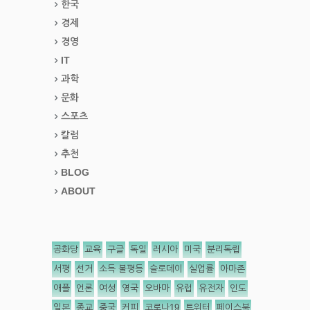
한국
경제
경영
IT
과학
문화
스포츠
칼럼
추천
BLOG
ABOUT
공화당
교육
구글
독일
러시아
미국
분리독립
서평
선거
소득 불평등
슬로데이
실업률
아마존
애플
언론
여성
영국
오바마
유럽
유전자
인도
일본
종교
중국
커피
코로나19
트위터
페이스북