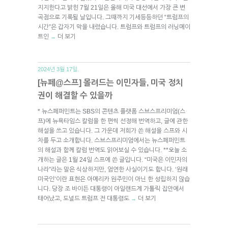
지지한다고 밝힌 7월 21일은 올해 미국 대선에서 가장 큰 변
곡점으로 기록될 날입니다. 그때까지 기세등등하던 “트럼프의
시간”은 갑자기 막을 내렸습니다. 트럼프와 트럼프의 러닝메이
트인
더 보기
→
2024년 3월 17일.
[뉴페@스프] 몰려드는 이민자들, 미국 정치
권이 해결할 수 있을까
* 뉴스페퍼민트는 SBS의 콘텐츠 플랫폼 스브스프리미엄(스
프)에 뉴욕타임스 칼럼을 한 편씩 선정해 번역하고, 글에 관한
해설을 쓰고 있습니다. 그 가운데 저희가 쓴 해설을 스프와 시
차를 두고 소개합니다. 스브스프리미엄에서는 뉴스페퍼민트
의 해설과 함께 칼럼 번역도 읽어보실 수 있습니다. **오늘 소
개하는 글은 1월 24일 스프에 쓴 글입니다. “미국은 이민자의
나라”라는 말은 식상하지만, 엄연한 사실이기도 합니다. ‘원래
미국인’이란 표현은 아메리카 원주민이 아닌 한 성립하지 않습
니다. 당장 조 바이든 대통령이 아일랜드계 가톨릭 집안에서
태어났고, 도널드 트럼프 전 대통령도
더 보기
→