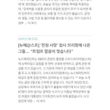
체”로 정의했습니다. 오늘날 국가는 대부분 폭력을 독점하는
데, “강제력을 사용할 권리의 유일한 원천이 국가”가 되려면 특
히 민주주의 사회에서는 보통 몇 가지 조건이 붙습니다. 군대
와 경찰, 사법 기관 등 물리력을 행사할 수 있는 국가 기관이나
정부
더 보기
→
2025년 3월 22일.
[뉴페@스프] ‘전원 사망’ 참사 브리핑에 나온
그들… “트럼프 말씀이 맞습니다”
뉴스페퍼민트는 SBS의 콘텐츠 플랫폼 스브스프리미엄(스프)
에 뉴욕타임스 칼럼을 한 편씩 선정해 번역하고, 글에 관한 해
설을 쓰고 있습니다. 그 가운데 저희가 쓴 해설을 스프와 시차
를 두고 소개합니다. 스브스프리미엄에서는 뉴스페퍼민트의
해설과 함께 칼럼 번역도 읽어보실 수 있습니다. ** 오늘 소개
하는 글은 2월 4일 스프에 쓴 글입니다. 지난주 워싱턴 D.C.
상공에서 여객기와 군 헬기가 충돌해 비행기에 타고 있던 사람
67명이 모두 숨지는 끔찍한 사고가 난 이튿날 백악관에서 열
린 트럼프 대통령의 기자회견이 도마 위에 올랐습니다. 사고
원인에 대한
더 보기
→