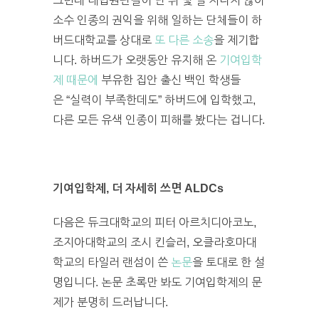
그런데 대법원판결이 난 뒤 몇 일 지나지 않아
소수 인종의 권익을 위해 일하는 단체들이 하
버드대학교를 상대로
또 다른 소송
을 제기합
니다. 하버드가 오랫동안 유지해 온
기여입학
제 때문에
부유한 집안 출신 백인 학생들
은 “실력이 부족한데도” 하버드에 입학했고,
다른 모든 유색 인종이 피해를 봤다는 겁니다.
기여입학제, 더 자세히 쓰면 ALDCs
다음은 듀크대학교의 피터 아르치디아코노,
조지아대학교의 조시 킨슬러, 오클라호마대
학교의 타일러 랜섬이 쓴
논문
을 토대로 한 설
명입니다. 논문 초록만 봐도 기여입학제의 문
제가 분명히 드러납니다.