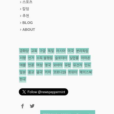
스포츠
칼럼
추천
BLOG
ABOUT
공화당
교육
구글
독일
러시아
미국
분리독립
서평
선거
소득 불평등
슬로데이
실업률
아마존
애플
언론
여성
영국
오바마
유럽
유전자
인도
일본
종교
중국
커피
코로나19
트위터
페이스북
한국