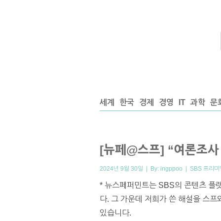
세계
한국
경제
경영
IT
과학
문
[뉴페@스프] “여론조사
2024년 9월 30일 | By:
ingppoo
|
SBS 프리미
* 뉴스페퍼민트는 SBS의 콘텐츠 플
다. 그 가운데 저희가 쓴 해설을 스
있습니다.