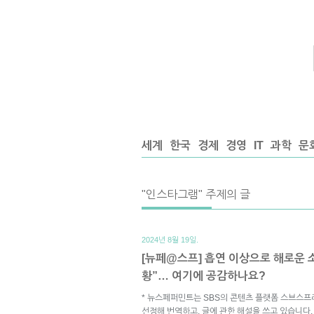
세계
한국
경제
경영
IT
과학
문
"인스타그램" 주제의 글
2024년 8월 19일.
[뉴페@스프] 흡연 이상으로 해로운 
황”… 여기에 공감하나요?
* 뉴스페퍼민트는 SBS의 콘텐츠 플랫폼 스브스프
선정해 번역하고, 글에 관한 해설을 쓰고 있습니다.