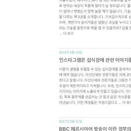
자율주행차, 메타버스, NFT 등 최근 유튜브를 달
로 변하는 세상의 흐름에 멀미가 날 정도입니다. 불
이 얼마나 변했는지 깜짝 놀랄 때가 많습니다. 기
을 다루는 책 3권을 소개합니다. 기하급수적으로 
으며, 격변기의 승리자들은 엄청난 과실을 누리고 
하는 기술을 발판으로 벽을 깰 수 있을까요? 답을 
더 보기
→
2019년 2월 13일.
인스타그램은 섭식장애 관련 이미지
사람의 생명을 위협할 수 있는 섭식장애를 잠재적
에 매우 많습니다. 자선단체와 전문가들은 자해 
한다고 말합니다. 자선단체와 전문가들은 그동안 
초점이 제한적이라고 지적합니다. 또한, 인스타그램
지지하는 이미지에 노출되게 만들고 있습니다. 가
진, 목표 몸무게를 언급하는 것 등과 같은 거식증
아냈습니다. 이런 계정들은 걱정스럽다고
더 보
→
2017년 2월 21일.
BBC 페르시아어 방송이 이란 정부의