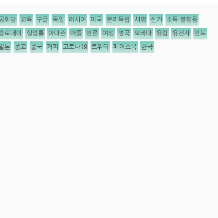
공화당
교육
구글
독일
러시아
미국
분리독립
서평
선거
소득 불평등
슬로데이
실업률
아마존
애플
언론
여성
영국
오바마
유럽
유전자
인도
일본
종교
중국
커피
코로나19
트위터
페이스북
한국