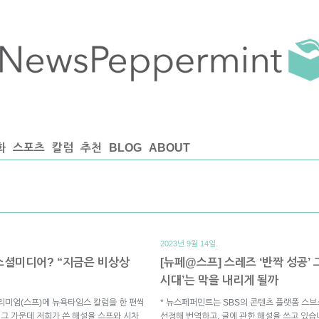
화
스포츠
칼럼
추천
BLOG
ABOUT
2023년 9월 14일.
소셜미디어? “지금은 비상상
[뉴페@스프] 스레즈 ‘반짝 성공’
시대’는 막을 내리게 될까
리미엄(스프)에 뉴욕타임스 칼럼을 한 편씩
* 뉴스페퍼민트는 SBS의 콘텐츠 플랫폼 스
 그 가운데 저희가 쓴 해설을 스프와 시차
선정해 번역하고, 글에 관한 해설을 쓰고 있습