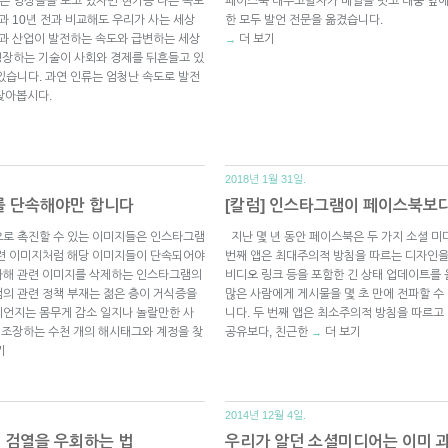
구는 영상들을 보고 있자면 현기증 나는 속도
페이스북 내부고발자가 베일을 벗고 대중 앞에
과 10년 전과 비교해도 우리가 사는 세상
한 모두 발언 전문을 옮겼습니다.
술과 산업이 발전하는 속도와 급변하는 세상
더 보기
→
성장하는 기술이 사회와 경제를 뒤흔들고 있
있습니다. 과연 인류는 엄청난 속도로 발전
찾아봅시다.
2018년 1월 31일.
를 단속해야만 합니다
[칼럼] 인스타그램이 페이스북보다
으로 촉진할 수 있는 이미지들은 인스타그램
지난 몇 년 동안 페이스북은 두 가지 소셜 미디
관련 이미지처럼 해당 이미지들이 단속되어야
번째 앱은 최대주의적 방침을 따르는 디자인을 
자해 관련 이미지를 삭제하는 인스타그램의
비디오 링크 등을 포함한 긴 상태 업데이트를 올
의 관련 정책 부재는 젊은 층이 거식증을
많은 사람에게 게시물을 몇 초 만에 전파할 
디언지는 몸무게 감소 일지나 놀랄만한 사
니다. 두 번째 앱은 최소주의적 방침을 따르고
을 조장하는 수천 개의 해시태그와 계정을 찾
공유보다, 친근한
더 보기
→
기
2014년 12월 4일.
 검열을 우회하는 법
우리가 알던 소셜미디어는 이미 