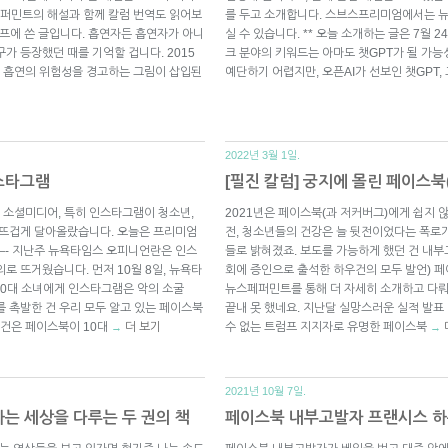
퍼민트의 해설과 함께 칼럼 번역도 읽어보
를 두고 소개합니다. 스브스프리미엄에서는 
 스프에 쓴 글입니다. 흡연자든 흡연자가 아니
실 수 있습니다. ** 오늘 소개하는 글은 7월 
가 등장했던 때를 기억할 겁니다. 2015
크 분야의 키워드는 아마도 챗GPT가 될 가능
 흡연의 위험성을 경고하는 그림이 삽입된
예단하기 어렵지만, 오픈AI가 선보인 챗GPT, 
기
2022년 3월 1일.
인스타그램
[필진 칼럼] 궁지에 몰린 페이스북
 소셜미디어, 특히 인스타그램이 청소년,
2021년은 페이스북(과 저커버그)에게 쉽지 
 뜨겁게 달아올랐습니다. 오늘은 프리미엄
전, 청소년들의 건강은 늘 뒷전이었다는 폭
 —- 지난주 뉴욕타임스 오피니언란은 인스
들로 밝혀졌죠. 보도를 가능하게 했던 건 내
로 뜨거웠습니다. 먼저 10월 8일, 뉴욕타
회에 증인으로 출석한 하우건의 모두 발언) 
10대 소녀에게 인스타그램은 악의 소굴
뉴스페퍼민트를 통해 더 자세히 소개하고 다뤄
의를 촉발한 건 우리 모두 알고 있는 페이스북
끝내 못 했네요. 지난달 실망스러운 실적 발표
건은 페이스북이 10대
더 보기
수 없는 트럼프 지지자로 유명한 페이스북
→
→
2021년 10월 7일.
하는 세상을 다루는 두 권의 책
페이스북 내부고발자 프랜시스 하