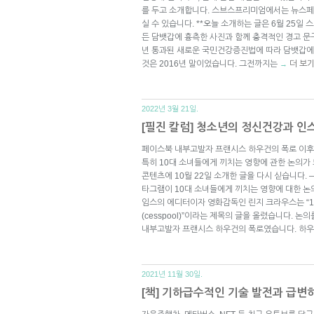
를 두고 소개합니다. 스브스프리미엄에서는 뉴스페
실 수 있습니다. **오늘 소개하는 글은 6월 25일
든 담뱃갑에 흉측한 사진과 함께 충격적인 경고 문구
년 통과된 새로운 국민건강증진법에 따라 담뱃갑에
것은 2016년 말이었습니다. 그전까지는
더 보
→
2022년 3월 21일.
[필진 칼럼] 청소년의 정신건강과 
페이스북 내부고발자 프랜시스 하우건의 폭로 이후
특히 10대 소녀들에게 끼치는 영향에 관한 논의가
콘텐츠에 10월 22일 소개한 글을 다시 싣습니다.
타그램이 10대 소녀들에게 끼치는 영향에 대한 논의
임스의 에디터이자 영화감독인 린지 크라우스는 “
(cesspool)”이라는 제목의 글을 올렸습니다. 논
내부고발자 프랜시스 하우건의 폭로였습니다. 하우
2021년 11월 30일.
[책] 기하급수적인 기술 발전과 급변