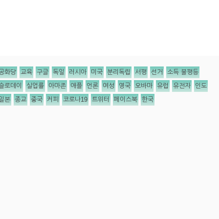
공화당
교육
구글
독일
러시아
미국
분리독립
서평
선거
소득 불평등
슬로데이
실업률
아마존
애플
언론
여성
영국
오바마
유럽
유전자
인도
일본
종교
중국
커피
코로나19
트위터
페이스북
한국