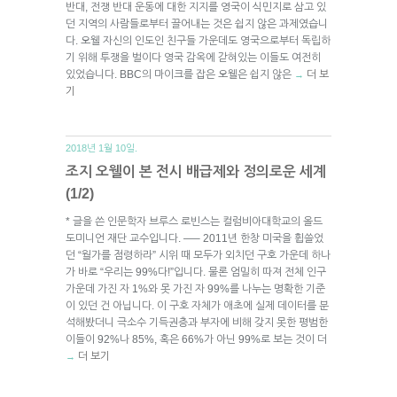
반대, 전쟁 반대 운동에 대한 지지를 영국이 식민지로 삼고 있
던 지역의 사람들로부터 끌어내는 것은 쉽지 않은 과제였습니
다. 오웰 자신의 인도인 친구들 가운데도 영국으로부터 독립하
기 위해 투쟁을 벌이다 영국 감옥에 갇혀있는 이들도 여전히
있었습니다. BBC의 마이크를 잡은 오웰은 쉽지 않은
더 보
→
기
2018년 1월 10일.
조지 오웰이 본 전시 배급제와 정의로운 세계
(1/2)
* 글을 쓴 인문학자 브루스 로빈스는 컬럼비아대학교의 올드
도미니언 재단 교수입니다. —– 2011년 한창 미국을 휩쓸었
던 “월가를 점령하라” 시위 때 모두가 외치던 구호 가운데 하나
가 바로 “우리는 99%다!”입니다. 물론 엄밀히 따져 전체 인구
가운데 가진 자 1%와 못 가진 자 99%를 나누는 명확한 기준
이 있던 건 아닙니다. 이 구호 자체가 애초에 실제 데이터를 분
석해봤더니 극소수 기득권층과 부자에 비해 갖지 못한 평범한
이들이 92%나 85%, 혹은 66%가 아닌 99%로 보는 것이 더
더 보기
→