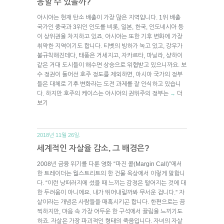
응할 수 있을까?
아시아는 현재 탄소 배출이 가장 많은 지역입니다. 1위 배출
국가인 중국과 3위인 인도를 비롯, 일본, 한국, 인도네시아 등
이 상위권을 차지하고 있죠. 아시아는 또한 기후 변화에 가장
취약한 지역이기도 합니다. 티벳의 빙하가 녹고 있고, 강우가
불규칙해진데다, 태풍은 거세지고, 자카르타, 마닐라, 샹하이
같은 거대 도시들이 해수면 상승으로 위협받고 있으니까요. 보
수 정권이 들어선 호주 정도를 제외하면, 아시아 국가의 정부
들은 대체로 기후 변화라는 도전 과제를 잘 인식하고 있습니
다. 하지만 호주의 케이스는 아시아의 권위주의 정부는
더
→
보기
2018년 11월 26일.
세계적인 자살율 감소, 그 배경은?
2008년 금융 위기를 다룬 영화 “마진 콜(Margin Call)”에서
한 트레이더는 월스트리트의 한 건물 옥상에서 이렇게 말합니
다. “이런 낭떠러지에 섰을 때 느끼는 감정은 떨어지는 것에 대
한 두려움이 아니에요. 내가 뛰어내릴까봐 무서운 겁니다.” 자
살이라는 개념은 사람들을 매혹시키곤 합니다. 한편으로는 끔
찍하지만, 마음 속 가장 어두운 한 구석에서 끌림을 느끼기도
하죠. 자살은 가장 파괴적인 형태의 죽음입니다. 자녀의 자살