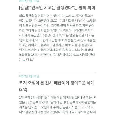
2018년 2월 19일.
[칼럼]”인도인 치고는 잘생겼다”는 말의 의미
외모 칭찬을 싫어하는 이는 없다지만, 그래도 시간과 장소가
있는 법입니다. 오밤중에 모르는 이와 대화를 나누다가 느닷없
이 외모 칭찬을 듣는다면, 그것도 불법 택시를 타고 가던 중이
라면 그다지 달갑지 않은 일입니다. 작년에 베이징의 택시 기
사에게서 뜬금없이 “잘생기셨네요.”라는 말을 들었을 때 저는
“감사합니다.”라고 짧게 대답한 후 화제를 돌렸죠. 당시에는 문
화적인 차이라고 생각하고 넘겼지만, 바로 다음 주 홍콩에서
런던으로 가는 비행기 안에서 같은 일을 겪고 나서는 생각이
복잡해졌습니다. 제 옆자리 승객은 아이슬란드로 여행을 간다
는
더 보기
→
2018년 1월 11일.
조지 오웰이 본 전시 배급제와 정의로운 세계
(2/2)
1부 보기 2차 세계대전이 한창이던 엄혹했던 1941년 겨울, 오
웰은 BBC 동부지국에서 일하게 됩니다. 동부지국이 관할하는
지역은 인도였고, 오웰에게 주어진 일은 기사를 쓰고 지역 라
디오 방송을 챙기는 일이었습니다. 특히 영국이 주도하던 나치