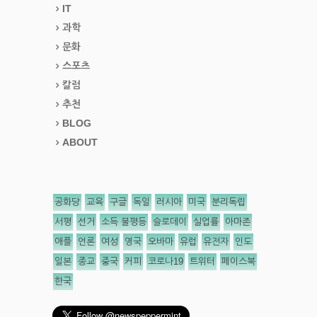
IT
과학
문화
스포츠
칼럼
추천
BLOG
ABOUT
공화당
교육
구글
독일
러시아
미국
분리독립
서평
선거
소득 불평등
슬로데이
실업률
아마존
애플
언론
여성
영국
오바마
유럽
유전자
인도
일본
종교
중국
커피
코로나19
트위터
페이스북
한국