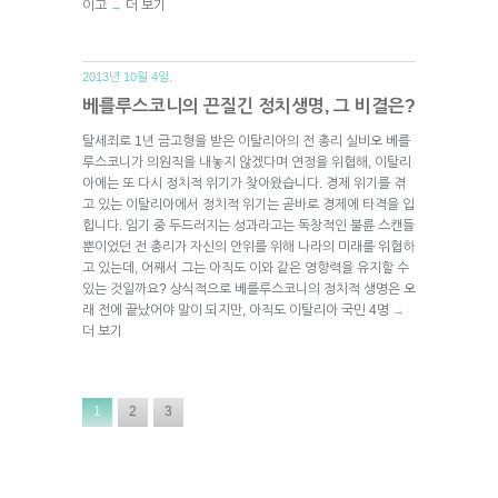
이고
더 보기
→
2013년 10월 4일.
베를루스코니의 끈질긴 정치생명, 그 비결은?
탈세죄로 1년 금고형을 받은 이탈리아의 전 총리 실비오 베를
루스코니가 의원직을 내놓지 않겠다며 연정을 위협해, 이탈리
아에는 또 다시 정치적 위기가 찾아왔습니다. 경제 위기를 겪
고 있는 이탈리아에서 정치적 위기는 곧바로 경제에 타격을 입
힙니다. 임기 중 두드러지는 성과라고는 독창적인 불륜 스캔들
뿐이었던 전 총리가 자신의 안위를 위해 나라의 미래를 위협하
고 있는데, 어째서 그는 아직도 이와 같은 영향력을 유지할 수
있는 것일까요? 상식적으로 베를루스코니의 정치적 생명은 오
래 전에 끝났어야 말이 되지만, 아직도 이탈리아 국민 4명
→
더 보기
1
2
3