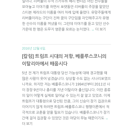
일이다. 리버풀의 수석 스카우트 배리 헌터는 어린 선수들을
모아놓고 이야기를 하면서 오랫동안 리버풀의 주장을 맡았던
스티븐 제라드의 이름을 여러 차례 입에 올렸다. 유망주들에게
리버풀이라는 구단이 진짜 꿈의 구단임을 각인해주고자 유명
한 선수의 이름을 꺼냈을 터. 그런데 이야기를 듣고 있던 선수
가운데 한 명은 도무지 영문을 모르는 눈치였다.
더 보기
→
2016년 12월 6일.
[칼럼] 트럼프 시대의 저항, 베를루스코니의
이탈리아에서 배웁시다
5년 전 제가 트럼프 대통령 당선 가능성에 대해 경고했을 때
많은 사람이 웃어 넘겼습니다. 상상할 수도 없는 시나리오였으
니까요. 하지만 저는 베를루스코니가 1994년부터 2011년 사
이 장장 9년이나 총리를 지낸 이탈리아 출신입니다. 이런 종류
의 일이 어떻게 실제로 일어날 수 있는지 잘 알고 있었죠. 이제
트럼프가 대통령으로 당선된 만큼, 그의 신승이 장기 집권으로
이어지지 않게 하려면 트럼프-베를루스코니 평행이론에서 적
극적으로 교훈을 얻을 필요가 있습니다. 베를루스코니가 장기
간에 걸쳐 집권할 수 있었던 것은 야당의 무능 때문이기도
→
더 보기