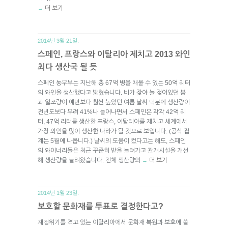
더 보기
→
2014년 3월 21일.
스페인, 프랑스와 이탈리아 제치고 2013 와인
최다 생산국 될 듯
스페인 농무부는 지난해 총 67억 병을 채울 수 있는 50억 리터
의 와인을 생산했다고 밝혔습니다. 비가 잦아 늘 젖어있던 봄
과 일조량이 예년보다 훨씬 높았던 여름 날씨 덕분에 생산량이
전년도보다 무려 41%나 늘어나면서 스페인은 각각 42억 리
터, 47억 리터를 생산한 프랑스, 이탈리아를 제치고 세계에서
가장 와인을 많이 생산한 나라가 될 것으로 보입니다. (공식 집
계는 5월에 나옵니다.) 날씨의 도움이 컸다고는 해도, 스페인
의 와이너리들은 최근 꾸준히 밭을 늘려가고 관개시설을 개선
해 생산량을 늘려왔습니다. 전체 생산량의
더 보기
→
2014년 1월 23일.
보호할 문화재를 투표로 결정한다고?
재정위기를 겪고 있는 이탈리아에서 문화재 복원과 보호에 쓸