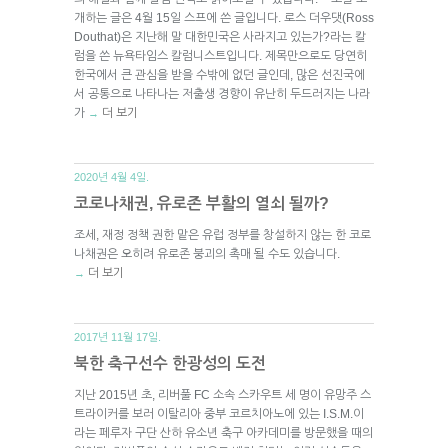
개하는 글은 4월 15일 스프에 쓴 글입니다. 로스 더우댓(Ross
Douthat)은 지난해 말 대한민국은 사라지고 있는가?라는 칼
럼을 쓴 뉴욕타임스 칼럼니스트입니다. 제목만으로도 당연히
한국에서 큰 관심을 받을 수밖에 없던 글인데, 많은 선진국에
서 공통으로 나타나는 저출생 경향이 유난히 두드러지는 나라
가
더 보기
→
2020년 4월 4일.
코로나채권, 유로존 부활의 열쇠 될까?
조세, 재정 정책 권한 맡은 유럽 정부를 창설하지 않는 한 코로
나채권은 오히려 유로존 붕괴의 촉매 될 수도 있습니다.
더 보기
→
2017년 11월 17일.
북한 축구선수 한광성의 도전
지난 2015년 초, 리버풀 FC 소속 스카우트 세 명이 유망주 스
트라이커를 보러 이탈리아 중부 코르치아노에 있는 I.S.M.이
라는 페루자 구단 산하 유소년 축구 아카데미를 방문했을 때의