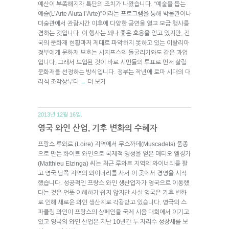
예산이 부족해지자 특단의 조치가 나왔습니다. “예술을 돕는
예술(L’Arte Aiuta l’Arte)”이라는 프로그램을 통해 박물관이나
미술관에서 관람시간 이후에 다양한 공연을 열고 모금 행사를
겸하는 것입니다. 이 행사는 꽤나 좋은 호응을 얻고 있지만, 전
국의 문화재 현황마저 제대로 파악하지 못하고 있는 이탈리아
정부에게 문화재 보호는 시지프스의 돌굴리기와도 같은 과업
입니다. 그래서 도입된 것이 바로 시민들의 투표로 먼저 살릴
문화재를 선정하는 방식입니다. 정부는 작년에 로마 시대의 대
리석 조각상부터
더 보기
→
2013년 12월 16일.
영국 와인 산업, 기후 변화의 수혜자
프랑스 루와르 (Loire) 지역에서 무스까데(Muscadets) 품종
으로 만든 화이트 와인으로 국제적 명성을 얻은 매티오 엘징가
(Matthieu Elzinga) 씨는 최근 루와르 지역의 와이너리를 팔
고 영국 남쪽 지역의 와이너리를 사서 이 곳에서 경영을 시작
했습니다. 성공적인 프랑스 와인 생산업자가 영국으로 이동했
다는 것은 언뜻 이해하기 쉽지 않지만 사실 영국은 기후 변화
로 인해 새로운 와인 생산지로 각광받고 있습니다. 영국의 스
파클링 와인이 프랑스의 샴페인을 국제 시음 대회에서 이기고
있고 영국의 와인 산업은 지난 10년간 두 자리수 성장세를 보