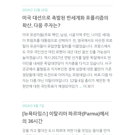
2016년 11월 16일.
미국 대선으로 촉발된 반세계화 포퓰리즘의
확산, 다음 주자는?
미국 유권자들(주로 백인, 남성, 시골지역 주민, 나이든 세대)
이 트럼프를 대통령으로 선택하기 전, 영국에서도 비슷한 프로
필의 유권자들이 유럽연합 탈퇴를 이끌었습니다. 프랑스에서
도 극우 국민전선 마린 르펜의 내년 대선 결선 진출 가능성이
높아졌습니다. 역시 2017년 연방 선거를 앞둔 독일에서도 반
이민을 내세운 독일대안당이 지지층을 다지고 있습니다. 서구
곳곳에서 불평등과 지지부진한 경제 성장에 대한 불만이 기존
정당들에 대한 도전으로 이어지는 모양새입니다. 바로 다음 타
자는 다름 아닌 이탈리아입니다. 12월 4일 총리가 제안한 개
헌안에 대한 국민투표가 예정되어있기
더 보기
→
2016년 8월 7일.
[뉴욕타임스] 이탈리아 파르마(Parma)에서
의 36시간
강을 끼고 펼쳐진 도시 파르마 하면 다들 맛있는 음식을 먼저