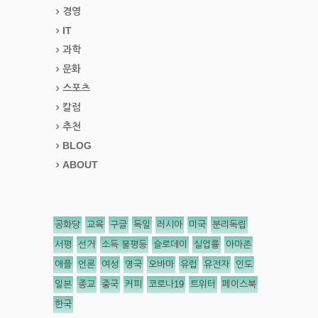
경영
IT
과학
문화
스포츠
칼럼
추천
BLOG
ABOUT
공화당
교육
구글
독일
러시아
미국
분리독립
서평
선거
소득 불평등
슬로데이
실업률
아마존
애플
언론
여성
영국
오바마
유럽
유전자
인도
일본
종교
중국
커피
코로나19
트위터
페이스북
한국