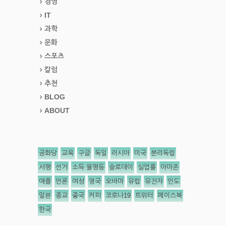
경영
IT
과학
문화
스포츠
칼럼
추천
BLOG
ABOUT
공화당
교육
구글
독일
러시아
미국
분리독립
서평
선거
소득 불평등
슬로데이
실업률
아마존
애플
언론
여성
영국
오바마
유럽
유전자
인도
일본
종교
중국
커피
코로나19
트위터
페이스북
한국