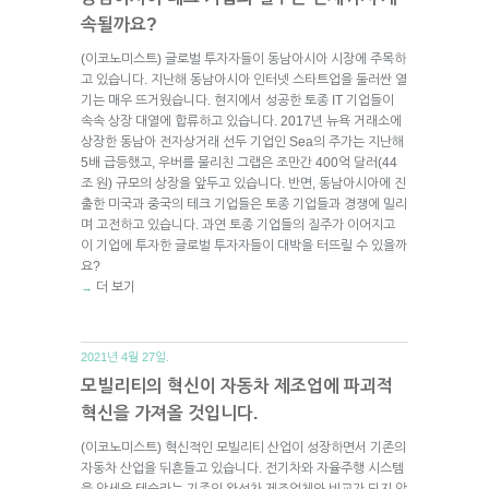
속될까요?
(이코노미스트) 글로벌 투자자들이 동남아시아 시장에 주목하
고 있습니다. 지난해 동남아시아 인터넷 스타트업을 둘러싼 열
기는 매우 뜨거웠습니다. 현지에서 성공한 토종 IT 기업들이
속속 상장 대열에 합류하고 있습니다. 2017년 뉴욕 거래소에
상장한 동남아 전자상거래 선두 기업인 Sea의 주가는 지난해
5배 급등했고, 우버를 물리친 그랩은 조만간 400억 달러(44
조 원) 규모의 상장을 앞두고 있습니다. 반면, 동남아시아에 진
출한 미국과 중국의 테크 기업들은 토종 기업들과 경쟁에 밀리
며 고전하고 있습니다. 과연 토종 기업들의 질주가 이어지고
이 기업에 투자한 글로벌 투자자들이 대박을 터뜨릴 수 있을까
요?
더 보기
→
2021년 4월 27일.
모빌리티의 혁신이 자동차 제조업에 파괴적
혁신을 가져올 것입니다.
(이코노미스트) 혁신적인 모빌리티 산업이 성장하면서 기존의
자동차 산업을 뒤흔들고 있습니다. 전기차와 자율주행 시스템
을 앞세운 테슬라는 기존의 완성차 제조업체와 비교가 되지 않