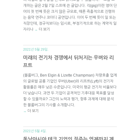
개하는 글은 2월 7일 스프에 쓴 글입니다. 긱(gig)이란 영어 단
어의 첫 번째 뜻은 크지 않은 규모로, 때론 즉흥적으로 진행하
는 음악 연주나 코미디 공연입니다. 이어 두 번째 뜻이 일 또는
직장인데, 정규직보다는 임시로, 부정기적으로 하는 계약직 일
자리나
더 보기
→
2021년 5월 29일.
미래의 전기차 경쟁에서 뒤처지는 우버와 리
프트
(블룸버그, Ben Elgin & Lizette Champman) 차량호출 업계
의 글로벌 공룡 기업인 우버(Uber)와 리프트(Lyft)의 전기차
활용률은 매우 낮은 수준입니다. 미국의 평균 전기차 비율보다
더 낮습니다. 과연 두 기업이 공격적인 기후대응 목표를 달성
할 수 있을까요? 그간의 노력과 평가, 향후 과제에 대해 분석
한 블룸버그의 기사를 소개합니다.
더 보기
→
2021년 5월 4일.
동남아시아 테크 기업의 질주는 언제까지 계