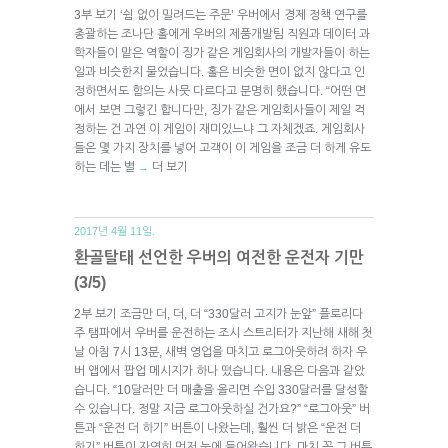
3부 보기 ‘쉼 없이 밀려드는 주문’ 우버에서 경제 정책 연구를
총괄하는 조나단 홀에게 우버의 제품개발팀 직원과 데이터 과
학자들이 맡은 역할이 징가 같은 게임회사의 개발자들이 하는
일과 비슷한지 물었습니다. 홀은 비슷한 면이 없지 않다고 인
정하면서도 함의는 사뭇 다르다고 분명히 했습니다. “어떤 면
에서 보면 그렇긴 합니다만, 징가 같은 게임회사들이 제일 걱
정하는 건 과연 이 게임이 재미있느냐 그 자체겠죠. 게임회사
들은 몇 가지 장치를 넣어 고객이 이 게임을 조금 더 하게 유도
하는 데는 별
더 보기
→
2017년 4월 11일.
환골탈태 선언한 우버의 여전한 운전자 기만
(3/5)
2부 보기 조금만 더, 더, 더 “330달러 고지가 눈앞” 플로리다
주 탬파에서 우버를 운전하는 조시 스트리터가 지난해 새해 첫
날 아침 7시 13분, 새벽 영업을 마치고 로그아웃하려 하자 우
버 앱에서 팝업 메시지가 하나 떴습니다. 내용은 다음과 같았
습니다. “10달러만 더 매출을 올리면 수입 330달러를 달성할
수 있습니다. 정말 지금 로그아웃하실 건가요?” “로그아웃” 버
튼과 “운전 더 하기” 버튼이 나왔는데, 훨씬 더 밝은 “운전 더
하기” 버튼이 자연히 먼저 눈에 들어왔습니다. 마치 꼭 그 버튼