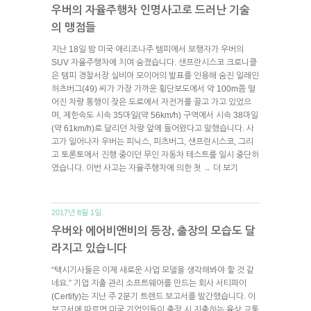
우버의 자율주행차 인명사고로 드러난 기술
의 맹점들
지난 18일 밤 미국 애리조나주 템피에서 보행자가 우버의
SUV 자율주행차에 치여 숨졌습니다. 샌프란시스코 크로니클
은 템피 경찰서장 실비아 모이어의 발표를 인용해 숨진 일레인
허츠버그(49) 씨가 가장 가까운 횡단보도에서 약 100m쯤 떨
어진 차량 통행이 잦은 도로에서 자전거를 끌고 가고 있었으
며, 제한속도 시속 35마일(약 56km/h) 구역에서 시속 38마일
(약 61km/h)로 달리던 차량 앞에 들어왔다고 말했습니다. 사
고가 일어나자 우버는 피닉스, 피츠버그, 샌프란시스코, 그리
고 토론토에서 진행 중이던 무인 자동차 테스트를 일시 중단하
였습니다. 이번 사고는 자율주행차에 의한 첫
더 보기
→
2017년 8월 1일.
우버와 에어비앤비의 등장, 출장의 모습도 달
라지고 있습니다
“택시기사들은 이제 새로운 사업 모델을 생각해봐야 할 것 같
네요.” 기업 지출 관리 소프트웨어를 만드는 회사 서티파이
(Certify)는 지난 주 2분기 트렌드 보고서를 발간했습니다. 이
보고서에 따르면 미국 기업인들이 출장 시 지출하는 육상 교통