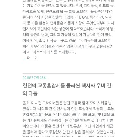
는 기업 가치를 인정받고 있습니다. 우버, 디디추싱, 리프트 등
차량호출 업체, 핀란드의 윔 등 복합 모빌리티 플랫폼은 다양
한 서비스와 시장을 창출하고 있습니다. GM, 폭스바겐, 도요
타 등 기존 완성차 업체들은 자동차 시장이 무엇인지부터 다시
진지하게 고민해야 하는 상황에 맞닥뜨렸습니다. 소비자의 행
태와 습관의 변화, 그리고 기술의 혁신이 자동차의 판매 방식,
이용 방식, 소유 방식을 바꾸고 있습니다. 자동차와 모빌리티
혁신이 우리의 생활과 기존 산업을 어떻게 바꾸고 있을까요?
이코노미스트의 기사를 소개합니다.
더 보기
→
2019년 7월 15일.
런던의 교통혼잡세를 둘러싼 택시와 우버 간
의 다툼
올초, 미니캡 드라이버들은 런던 교통국 앞에 모여 시위를 벌
였습니다. 사디크 칸 런던시장이 런던 도심에서 적용되는 교통
혼잡세(11.5파운드, 약 14.3달러)를 우버를 포함, 미니캡을 모
는 기사들에게도 적용하겠다는 정책을 발표한 것에 대한 반발
이었습니다. 이들은 운전기사와 빈곤층이 아닌 기업에게 세금
을 물려야 한다고 주장했지만 칸 시장은 물러서지 않았습니다.