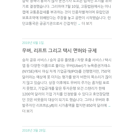
압박 정책이 통하지 않자 운전기사 노조는 법적인 조치를 취하
기로 결정했습니다. 그리하여 7월 10일, 고등법원에서는 미니
캡에 교통혼잡세를 부과하는 것이 인종차별적이며 유럽인권
보호조약에 위배된다는 주장을 놓고 공판이 시작됐습니다. 런
던교통국은 공공기관으로서 간접적인
더 보기
→
2019년 6월 1일.
우버, 리프트 그리고 택시 면허와 규제
승차 공유 서비스 / 승차 공유 플랫폼 / 차량 호출 서비스 / 택시
앱 등 다양한 이름으로 불리는 우버(Uber)가 뉴욕증권거래소
(NYSE)에서 야심 차게 기업공개(IPO)를 진행했지만, 750억
달러라는 예상에 못 미치는 평가를 받자 비판의 목소리가 끊이
지 않고 있습니다. 상장 이후에도 우버의 주가는 좀처럼 오르
지 못했고, 기업공개를 맡은 투자은행 모건 스탠리가 한때
1200억 달러의 기업 가치를 인정받을 수 있다고 호언장담했
던 것은 비웃음의 대상이 되기도 했습니다. 그러나 우버와 후
발주자인 리프트(Lyft)의 시가총액을 합치면 850억 달러에
→
더 보기
2018년 3월 28일.