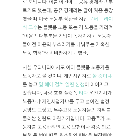
로 보입니다. 이를 예전에는 공유 경제라고 부
르기도 했는데, 공유 경제라는 말이 처음 등장
했을 때 미국 노동부 장관을 지낸
로버트 라이
쉬 교수
는 플랫폼 노동 또는 긱 노동을 가리켜
“이윤의 대부분을 기업이 독차지하고 노동자
들에겐 이윤의 부스러기를 나눠주는 가혹한
노동 형태”라고 비판하기도 했죠.
사실 우리나라에서도 이미 플랫폼 노동자를
노동자로 볼 것이냐, 개인사업자로
볼 것이냐
를 놓고
몇 해에 걸쳐
열띤 논쟁
이 이어지고
있습니다. 차량 호출 플랫폼
타다
운전기사가
노동자냐 개인사업자냐를 두고 벌어진 법정
공방도 그렇고, 특수고용 노동자들의 지위를
둘러싼 논란도 마찬가지입니다. 고용주가 노
동자를 고용하려면 고용 보험이나 각종 의료
보험 등 법에 따른 최소한의 혜택을 보장해야