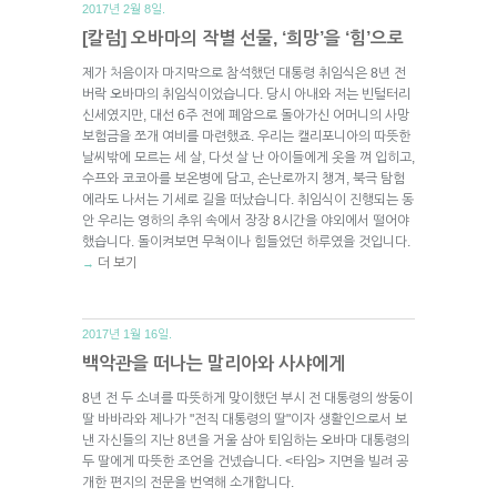
2017년 2월 8일.
[칼럼] 오바마의 작별 선물, ‘희망’을 ‘힘’으로
제가 처음이자 마지막으로 참석했던 대통령 취임식은 8년 전
버락 오바마의 취임식이었습니다. 당시 아내와 저는 빈털터리
신세였지만, 대선 6주 전에 폐암으로 돌아가신 어머니의 사망
보험금을 쪼개 여비를 마련했죠. 우리는 캘리포니아의 따뜻한
날씨밖에 모르는 세 살, 다섯 살 난 아이들에게 옷을 껴 입히고,
수프와 코코아를 보온병에 담고, 손난로까지 챙겨, 북극 탐험
에라도 나서는 기세로 길을 떠났습니다. 취임식이 진행되는 동
안 우리는 영하의 추위 속에서 장장 8시간을 야외에서 떨어야
했습니다. 돌이켜보면 무척이나 힘들었던 하루였을 것입니다.
더 보기
→
2017년 1월 16일.
백악관을 떠나는 말리아와 사샤에게
8년 전 두 소녀를 따뜻하게 맞이했던 부시 전 대통령의 쌍둥이
딸 바바라와 제나가 "전직 대통령의 딸"이자 생활인으로서 보
낸 자신들의 지난 8년을 거울 삼아 퇴임하는 오바마 대통령의
두 딸에게 따뜻한 조언을 건넸습니다. <타임> 지면을 빌려 공
개한 편지의 전문을 번역해 소개합니다.