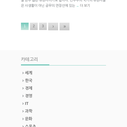
을 손수 뽑은 유권자이기도 합니다. 민주주의 국가의 유권자들
은 사생활이 아닌 공무의 연장선에 있는
더 보기
→
›
»
1
2
3
카테고리
세계
한국
경제
경영
IT
과학
문화
스포츠