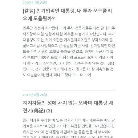
2020년 1월 20일.
[칼럼] 친기업적인 대통령, 내 투자 포트폴리
오에 도움될까?
민주당 경선이 시작됨에 따라 주식 전문가들은 대선 결과가 주
식시장에 미칠 영향에 대한 예측을 내놓기 시작했습니다. 누가
대통령이 되는 것이 호황을 가져올까요? 언뜻 생각하기에 블
룸버그처럼 사업적으로 큰 성공을 거둔 사람, 친기업적인 마인
드를 가진 사람이 호황을 불러올 것 같죠. 하지만 누군가가 특
정 후보(현 대통령 포함)가 당신의 포트폴리오에 이익을 가져
다 줄 거라고 조언하면, 그 사람의 조언은 듣지 않는 것이 정답
입니다. 선거 전문가라고 해서 선거 결과를 더 잘 예측하는 것
도 아닐뿐더러, 만에 하나 그렇다고
더 보기
→
2017년 6월 28일.
지지자들의 성에 차지 않는 오바마 대통령 새
전기(傳記) (3)
퓰리처상을 수상한 바 있는 역사가 데이비드 개로우는 예의 날
카로운 시각으로 인간 오바마의 복잡한 면면을 그려냈습니다.
하지만 오바마 전 대통령에 관해서는 좋은 면을 더 부각하며
그를 거의 신격화하는 열성적인 지지자들의 눈에 새로 출간된