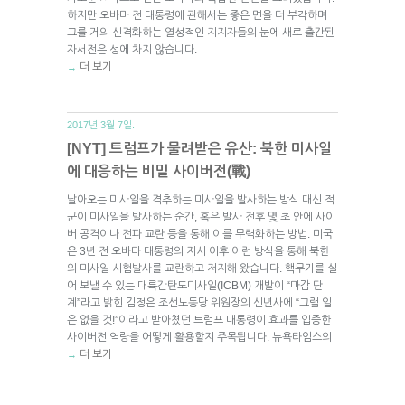
하지만 오바마 전 대통령에 관해서는 좋은 면을 더 부각하며
그를 거의 신격화하는 열성적인 지지자들의 눈에 새로 출간된
자서전은 성에 차지 않습니다.
더 보기
→
2017년 3월 7일.
[NYT] 트럼프가 물려받은 유산: 북한 미사일
에 대응하는 비밀 사이버전(戰)
날아오는 미사일을 격추하는 미사일을 발사하는 방식 대신 적
군이 미사일을 발사하는 순간, 혹은 발사 전후 몇 초 안에 사이
버 공격이나 전파 교란 등을 통해 이를 무력화하는 방법. 미국
은 3년 전 오바마 대통령의 지시 이후 이런 방식을 통해 북한
의 미사일 시험발사를 교란하고 저지해 왔습니다. 핵무기를 실
어 보낼 수 있는 대륙간탄도미사일(ICBM) 개발이 “마감 단
계”라고 밝힌 김정은 조선노동당 위원장의 신년사에 “그럴 일
은 없을 것!”이라고 받아쳤던 트럼프 대통령이 효과를 입증한
사이버전 역량을 어떻게 활용할지 주목됩니다. 뉴욕타임스의
더 보기
→