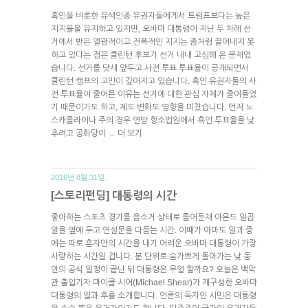
흑인을 비롯한 유색인종 유권자들에게서 트럼프보다는 높은
지지율을 유지하고 있지만, 오바마 대통령이 지난 두 차례 선
거에서 받은 열광적이고 전폭적인 지지는 좀처럼 끌어내지 못
하고 있다는 점은 클린턴 후보가 선거 내내 고심해 온 문제였
습니다. 선거를 닷새 앞두고 사전 투표 투표율이 공개되면서
클린턴 캠프의 고민이 깊어지고 있습니다. 흑인 유권자들의 사
전 투표율이 줄어든 이유는 선거에 대한 관심 자체가 줄어들었
기 때문이기도 하고, 제도 변화도 영향을 미쳤습니다. 먼저 노
스캐롤라이나 주의 경우 연방 항소법원에서 흑인 투표율을 낮
추려고 공화당이
더 보기
→
2016년 8월 31일.
[스토리펀딩] 대통령의 시간
좋아하는 스포츠 경기를 음소거 상태로 틀어둔채 아몬드 일곱
알을 옆에 두고 연설문을 다듬는 시간. 이때가 아마도 일과 중
에는 따로 혼자만의 시간을 내기 어려운 오바마 대통령이 가장
사랑하는 시간일 겁니다. 분 단위로 숨가쁘게 돌아가는 낮 동
안의 공식 일정이 끝난 뒤 대통령은 무얼 할까요? 오늘은 백악
관 출입기자 마이클 시어(Michael Shear)가 재구성한 오바마
대통령의 일과 후를 소개합니다. 언론의 독자인 시민은 대통령