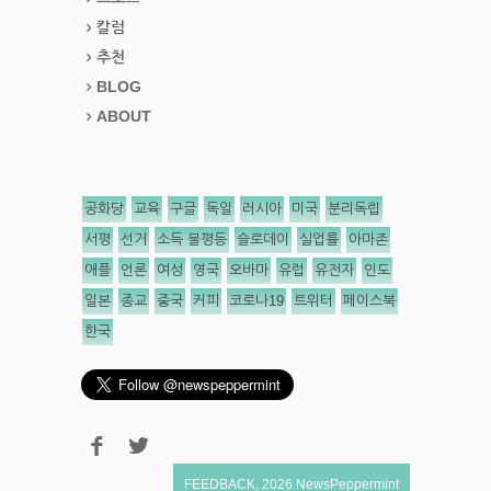
칼럼
추천
BLOG
ABOUT
공화당
교육
구글
독일
러시아
미국
분리독립
서평
선거
소득 불평등
슬로데이
실업률
아마존
애플
언론
여성
영국
오바마
유럽
유전자
인도
일본
종교
중국
커피
코로나19
트위터
페이스북
한국
FEEDBACK
,
2026
NewsPeppermint