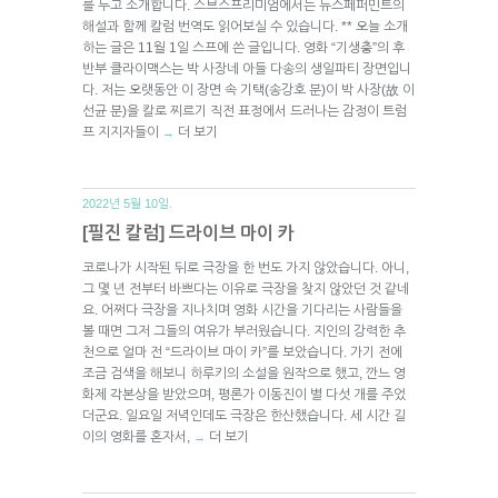
를 두고 소개합니다. 스브스프리미엄에서는 뉴스페퍼민트의
해설과 함께 칼럼 번역도 읽어보실 수 있습니다. ** 오늘 소개
하는 글은 11월 1일 스프에 쓴 글입니다. 영화 “기생충”의 후
반부 클라이맥스는 박 사장네 아들 다송의 생일파티 장면입니
다. 저는 오랫동안 이 장면 속 기택(송강호 분)이 박 사장(故 이
선균 분)을 칼로 찌르기 직전 표정에서 드러나는 감정이 트럼
프 지지자들이
더 보기
→
2022년 5월 10일.
[필진 칼럼] 드라이브 마이 카
코로나가 시작된 뒤로 극장을 한 번도 가지 않았습니다. 아니,
그 몇 년 전부터 바쁘다는 이유로 극장을 찾지 않았던 것 같네
요. 어쩌다 극장을 지나치며 영화 시간을 기다리는 사람들을
볼 때면 그저 그들의 여유가 부러웠습니다. 지인의 강력한 추
천으로 얼마 전 “드라이브 마이 카”를 보았습니다. 가기 전에
조금 검색을 해보니 하루키의 소설을 원작으로 했고, 깐느 영
화제 각본상을 받았으며, 평론가 이동진이 별 다섯 개를 주었
더군요. 일요일 저녁인데도 극장은 한산했습니다. 세 시간 길
이의 영화를 혼자서,
더 보기
→