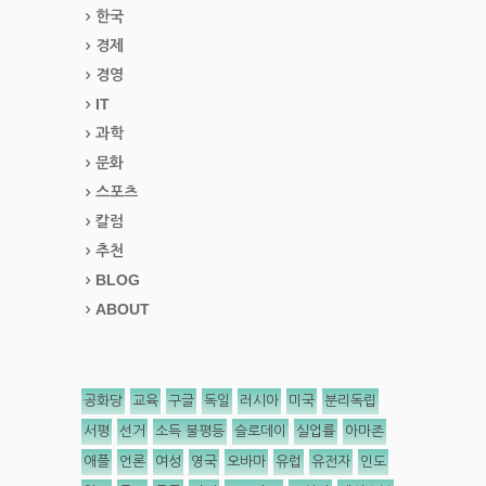
한국
경제
경영
IT
과학
문화
스포츠
칼럼
추천
BLOG
ABOUT
공화당
교육
구글
독일
러시아
미국
분리독립
서평
선거
소득 불평등
슬로데이
실업률
아마존
애플
언론
여성
영국
오바마
유럽
유전자
인도