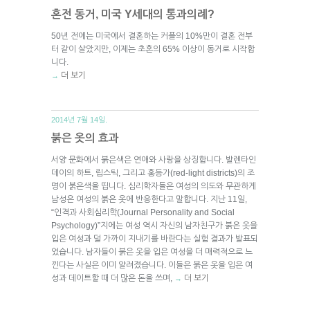
혼전 동거, 미국 Y세대의 통과의례?
50년 전에는 미국에서 결혼하는 커플의 10%만이 결혼 전부
터 같이 살았지만, 이제는 초혼의 65% 이상이 동거로 시작합
니다.
더 보기
→
2014년 7월 14일.
붉은 옷의 효과
서양 문화에서 붉은색은 연애와 사랑을 상징합니다. 발렌타인
데이의 하트, 립스틱, 그리고 홍등가(red-light districts)의 조
명이 붉은색을 띱니다. 심리학자들은 여성의 의도와 무관하게
남성은 여성의 붉은 옷에 반응한다고 말합니다. 지난 11일,
“인격과 사회심리학(Journal Personality and Social
Psychology)”지에는 여성 역시 자신의 남자친구가 붉은 옷을
입은 여성과 덜 가까이 지내기를 바란다는 실험 결과가 발표되
었습니다. 남자들이 붉은 옷을 입은 여성을 더 매력적으로 느
낀다는 사실은 이미 알려졌습니다. 이들은 붉은 옷을 입은 여
성과 데이트할 때 더 많은 돈을 쓰며,
더 보기
→