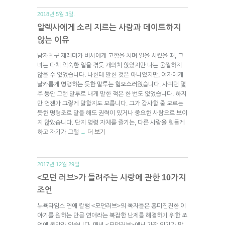
2018년 5월 3일.
알렉사에게 소리 지르는 사람과 데이트하지
않는 이유
남자친구 제레미가 비서에게 고함을 치며 일을 시켰을 때, 그
녀는 마치 익숙한 일을 겪듯 개의치 않았지만 나는 움찔하지
않을 수 없었습니다. 나한테 말한 것은 아니었지만, 여자에게
날카롭게 명령하는 듯한 말투는 혐오스러웠습니다. 사귀던 몇
주 동안 그런 말투로 내게 말한 적은 한 번도 없었습니다. 하지
만 언젠가 그렇게 말할지도 모릅니다. 그가 감사할 줄 모르는
듯한 명령조로 말을 해도 권력이 있거나 중요한 사람으로 보이
지 않았습니다. 단지 명령 자체를 즐기는, 다른 사람을 힘들게
하고 자기가 그럴
더 보기
→
2017년 12월 29일.
<모던 러브>가 들려주는 사랑에 관한 10가지
조언
뉴욕타임스 연애 칼럼 <모던러브>의 독자들은 흥미진진한 이
야기를 원하는 만큼 연애라는 복잡한 난제를 해결하기 위한 조
언에 목말라 있습니다. 매년 <모던러브>에서 가장 인기가 많