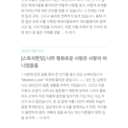
았던 에세이들을 돌아보면 어떻게 사랑을 찾고, 어떻게 관계를
유지하는지에 대한 조언을 얻을 수 있습니다. 그 안에는 다양
한 팁과 규칙, 그리고 놀라운 전략까지 담겨 있습니다. 올해 가
장 많은 조회 수를 기록한 에세이들로부터 게으름뱅이와 함께
사는 법, 나의 약점을 드러내기, 아픈 이별 속에서 한 가닥의 희
망 찾기 등 많은 지혜를 얻을
더 보기
→
2016년 6월 21일.
[스토리펀딩] 너무 평화로운 사랑은 사랑이 아
니었음을
* 사랑에 관한 글을 묶어 큰 인기를 끌고 있는 뉴욕타임스의
“Modern Love” 섹션에 올라온 글입니다. —– 3년 전, 남편과
나는 20년간의 결혼 생활을 마무리 지었습니다. 그리고 이혼
이후의 과정이 너무나도 평온했기 때문에 오히려 그것이 콜로
라도 산속의 작은 마을에 혼란을 일으키며 가십 아닌 가십 거
리가 되고 말았습니다. 한 집 앞에 차를 나란히 세워둔 모습이
종종 목격되었고, 일상적으로 식사를 함께하는가 하면, 아이들
이 불편하게 엄마, 아빠의 집을 오가는 대신 어른들이 양쪽 집
을 오가며
더 보기
→