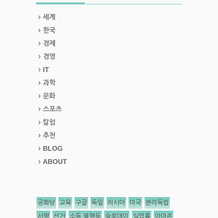
세계
한국
경제
경영
IT
과학
문화
스포츠
칼럼
추천
BLOG
ABOUT
공화당
교육
구글
독일
러시아
미국
분리독립
서평
선거
소득 불평등
슬로데이
실업률
아마존