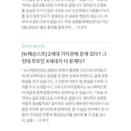
개하는 글은 6월 10일 스프에 쓴 글입니다. 일찌감치 산업화
를 달성한 서구의 많은 나라와 소위 선진국에서 사람들이 아이
를 낳지 않아 인구가 정체되는 건 새로운 현상이 아닙니다. 미
국의 사정도 다르지 않습니다. 미국 질병통제예방센터는 지난
4월 2023년 출산 통계를 발표하며,
더 보기
→
2024년 4월 30일.
[뉴페@스프] Z세대 가치관에 문제 있다? 그
런데 부모인 X세대가 더 문제다?
* 뉴스페퍼민트는 SBS의 콘텐츠 플랫폼 스브스프리미엄(스
프)에 뉴욕타임스 칼럼을 한 편씩 선정해 번역하고, 글에 관한
해설을 쓰고 있습니다. 그 가운데 저희가 쓴 해설을 스프와 시
차를 두고 소개합니다. 스브스프리미엄에서는 뉴스페퍼민트
의 해설과 함께 칼럼 번역도 읽어보실 수 있습니다. **오늘 소
개하는 글은 3월 11일 스프에 쓴 글입니다. 정치적인 성향은
어떻게 형성될까요? 정치적인 성향이 세부적인 변수라서 다소
좁은 의미로 정의하게 돼 문제라면, 좀 더 넓은 의미에서 한 사
람의 가치관은 어떻게 형성되는지를 생각해 볼 수 있을 겁니
다. 삶을
더 보기
→