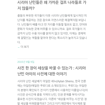
시리아 난민들은 왜 가까운 걸프 나라들로 가
지 않을까?
중동의 부유한 국가들이 이웃 시리아 난민들에게 일시적인 피
난처를 제공하는 것은 참으로 자연스러운 해결책처럼 보입니
다. 난민들이 배를 타고 먼 거리를 이동할 필요도 없고, 언어와
문화가 익숙한 곳에 머무를 수 있으니까요. 걸프 국가들이 지
금까지 난민 수용 의사를 밝히지 않고 있지만, 이제는 경제력
에 걸맞는 역할을 맡아야 한다는 목소리가 높아지고 있습니
다.
더 보기
→
2015년 9월 9일.
사진 한 장이 세상을 바꿀 수 있는가 : 시리아
난민 아이의 사진에 대한 이야기
시리아 난민 세살배기 아일란 셰누(Aylan Shenu, 한국 언론
에는 아일란/에일란 쿠르디로 소개되었으나, 쿠르디는 아일란
의 본명이 확인되기 전 터키 언론에서 사용하던 이름입니다)의
사진은 순식간에 중동 지역의 난민, 인권 문제를 부각시키는
중요한 사진이 되었습니다. 이른바 “세상을 바꾸는 사진”은 정
말 세상을 바꿔왔을까요? 그리고 터키 해안에서 익사체로 발