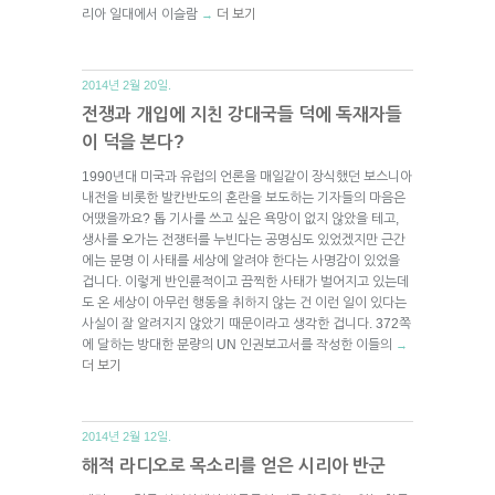
리아 일대에서 이슬람
더 보기
→
2014년 2월 20일.
전쟁과 개입에 지친 강대국들 덕에 독재자들
이 덕을 본다?
1990년대 미국과 유럽의 언론을 매일같이 장식했던 보스니아
내전을 비롯한 발칸반도의 혼란을 보도하는 기자들의 마음은
어땠을까요? 톱 기사를 쓰고 싶은 욕망이 없지 않았을 테고,
생사를 오가는 전쟁터를 누빈다는 공명심도 있었겠지만 근간
에는 분명 이 사태를 세상에 알려야 한다는 사명감이 있었을
겁니다. 이렇게 반인륜적이고 끔찍한 사태가 벌어지고 있는데
도 온 세상이 아무런 행동을 취하지 않는 건 이런 일이 있다는
사실이 잘 알려지지 않았기 때문이라고 생각한 겁니다. 372쪽
에 달하는 방대한 분량의 UN 인권보고서를 작성한 이들의
→
더 보기
2014년 2월 12일.
해적 라디오로 목소리를 얻은 시리아 반군