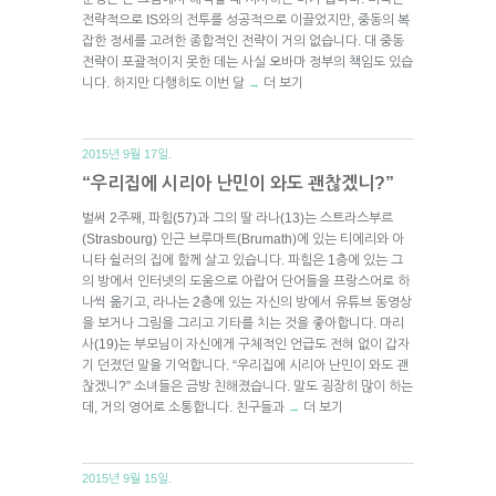
전략적으로 IS와의 전투를 성공적으로 이끌었지만, 중동의 복
잡한 정세를 고려한 종합적인 전략이 거의 없습니다. 대 중동
전략이 포괄적이지 못한 데는 사실 오바마 정부의 책임도 있습
니다. 하지만 다행히도 이번 달
더 보기
→
2015년 9월 17일.
“우리집에 시리아 난민이 와도 괜찮겠니?”
벌써 2주째, 파힘(57)과 그의 딸 라나(13)는 스트라스부르
(Strasbourg) 인근 브루마트(Brumath)에 있는 티에리와 아
니타 쉴러의 집에 함께 살고 있습니다. 파힘은 1층에 있는 그
의 방에서 인터넷의 도움으로 아랍어 단어들을 프랑스어로 하
나씩 옮기고, 라나는 2층에 있는 자신의 방에서 유튜브 동영상
을 보거나 그림을 그리고 기타를 치는 것을 좋아합니다. 마리
사(19)는 부모님이 자신에게 구체적인 언급도 전혀 없이 갑자
기 던졌던 말을 기억합니다. “우리집에 시리아 난민이 와도 괜
찮겠니?” 소녀들은 금방 친해졌습니다. 말도 굉장히 많이 하는
데, 거의 영어로 소통합니다. 친구들과
더 보기
→
2015년 9월 15일.