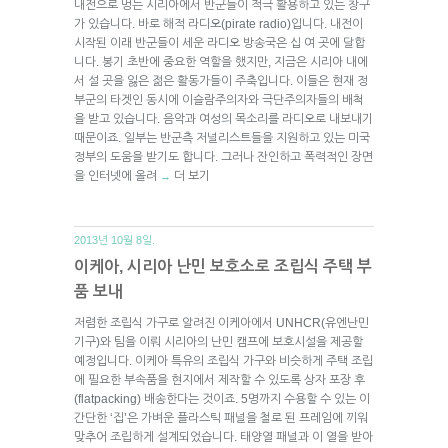
내전으로 멍든 시리아에서 반군들이 적극 활용하고 있는 창구
가 있습니다. 바로 해적 라디오(pirate radio)입니다. 내전이
시작된 이래 반군들이 세운 라디오 방송국은 십 여 곳에 달합
니다. 봉기 초반에 중요한 역할을 했지만, 지금은 시리아 내에
서 설 곳을 잃은 젊은 활동가들이 주축입니다. 이들은 현재 정
부군의 타겟인 동시에 이슬람주의자와 극단주의자들의 배척
을 받고 있습니다. 음악과 여성의 목소리를 라디오로 내보내기
때문이죠. 일부는 반군측 저널리스트들을 지원하고 있는 미국
정부의 도움을 받기도 합니다. 그러나 잔인하고 폭력적인 장면
을 인터넷에 올려
더 보기
→
2013년 10월 8일.
이케아, 시리아 난민 보호소로 조립식 주택 부
품 보내
저렴한 조립식 가구로 알려진 이케아에서 UNHCR(유엔난민
기구)와 팀을 이뤄 시리아의 난민 캠프에 보호시설을 제공할
예정입니다. 이케아 특유의 조립식 가구와 비슷하게 주택 조립
에 필요한 부속품을 현지에서 제작할 수 있도록 상자 포장 후
(flatpacking) 배송한다는 것이죠. 5명까지 수용할 수 있는 이
간단한 ‘집’은 가벼운 플라스틱 패널을 철로 된 프레임에 끼워
맞추어 조립하게 설계되었습니다. 태양열 패널과 이 열을 받아