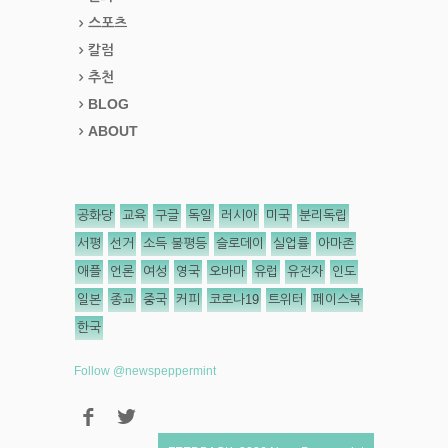
스포츠
칼럼
추천
BLOG
ABOUT
공화당
교육
구글
독일
러시아
미국
분리독립
서평
선거
소득 불평등
슬로데이
실업률
아마존
애플
언론
여성
영국
오바마
유럽
유전자
인도
일본
종교
중국
커피
코로나19
트위터
페이스북
한국
Follow @newspeppermint