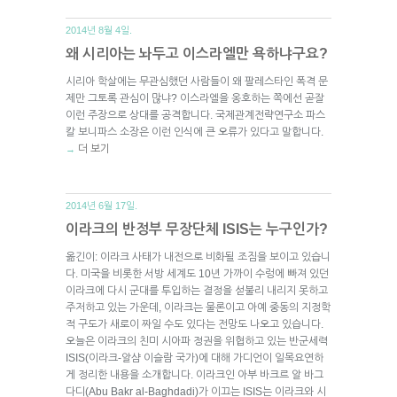
2014년 8월 4일.
왜 시리아는 놔두고 이스라엘만 욕하냐구요?
시리아 학살에는 무관심했던 사람들이 왜 팔레스타인 폭격 문
제만 그토록 관심이 많냐? 이스라엘을 옹호하는 쪽에선 곧잘
이런 주장으로 상대를 공격합니다. 국제관계전략연구소 파스
칼 보니파스 소장은 이런 인식에 큰 오류가 있다고 말합니다.
더 보기
→
2014년 6월 17일.
이라크의 반정부 무장단체 ISIS는 누구인가?
옮긴이: 이라크 사태가 내전으로 비화될 조짐을 보이고 있습니
다. 미국을 비롯한 서방 세계도 10년 가까이 수렁에 빠져 있던
이라크에 다시 군대를 투입하는 결정을 섣불리 내리지 못하고
주저하고 있는 가운데, 이라크는 물론이고 아예 중동의 지정학
적 구도가 새로이 짜일 수도 있다는 전망도 나오고 있습니다.
오늘은 이라크의 친미 시아파 정권을 위협하고 있는 반군세력
ISIS(이라크-알샴 이슬람 국가)에 대해 가디언이 일목요연하
게 정리한 내용을 소개합니다. 이라크인 아부 바크르 알 바그
다디(Abu Bakr al-Baghdadi)가 이끄는 ISIS는 이라크와 시