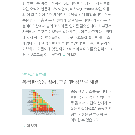
한 쿠르드족 여성이 혼자서 ISIL 대원을 백 명도 넘게 사살했
다는 소식이 언론에 보도되면서, 레하나(Rehana)라는 이름
의 이 젊은 여성은 전 세계적인 주목을 받게 되었습니다. 전투
복을 입고 소총을 든 채 환하게 웃고 있는 레하나의 사진은 소
셜미디어상에서 널리 퍼지며 큰 인기를 끌었습니다. 가부장적
사회에서, 그것도 여성들을 강간하고, 노예로 사고판다는 집단
에 맞서 싸우는 여성들이라니, 누구나 호들갑 떨기에 좋은 소
재입니다. 패션 잡지들조차 “매력적인” 쿠르드 여군을 골라 인
터뷰하고, 이들에게 멋진 아마조네스의 이미지를 덧입히죠. 그
러나 쿠르드족 여군 부대에
더 보기
→
2014년 9월 25일.
복잡한 중동 정세, 그림 한 장으로 해결
중동 관련 뉴스를 볼 때마다
관련 국가나 정치 세력이 너
무 많고 서로 간의 관계가 복
잡해 헷갈리셨죠? 중동 지역
정치 지형을 단 한장의 표로
이해할 수 있습니다.
더 보기
→