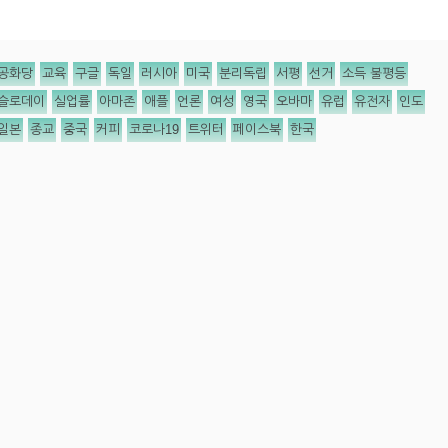
공화당
교육
구글
독일
러시아
미국
분리독립
서평
선거
소득 불평등
슬로데이
실업률
아마존
애플
언론
여성
영국
오바마
유럽
유전자
인도
일본
종교
중국
커피
코로나19
트위터
페이스북
한국