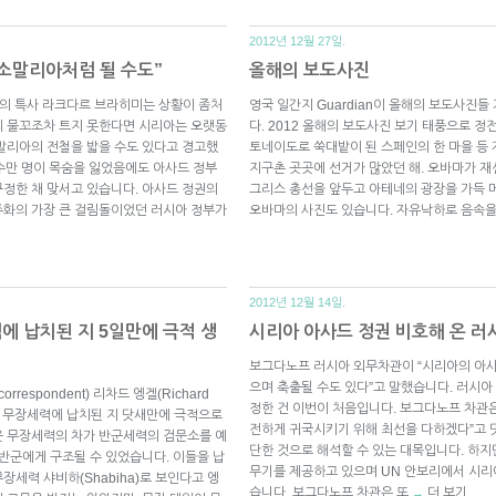
2012년 12월 27일.
 소말리아처럼 될 수도”
올해의 보도사진
맹의 특사 라크다르 브라히미는 상황이 좀처
영국 일간지 Guardian이 올해의 보도사진
의 물꼬조차 트지 못한다면 시리아는 오랫동
다. 2012 올해의 보도사진 보기 태풍으로 정
말리아의 전철을 밟을 수도 있다고 경고했
토네이도로 쑥대밭이 된 스페인의 한 마을 등 
 수만 명이 목숨을 잃었음에도 아사드 정부
지구촌 곳곳에 선거가 많았던 해. 오바마가 
정한 채 맞서고 있습니다. 아사드 정권의
그리스 총선을 앞두고 아테네의 광장을 가득 메
주화의 가장 큰 걸림돌이었던 러시아 정부가
오바마의 사진도 있습니다. 자유낙하로 음속
2012년 12월 14일.
에 납치된 지 5일만에 극적 생
시리아 아사드 정권 비호해 온 러
보그다노프 러시아 외무차관이 “시리아의 아사
으며 축출될 수도 있다”고 말했습니다. 러시
orrespondent) 리차드 엥겔(Richard
정한 건 이번이 처음입니다. 보그다노프 차관은 
부 무장세력에 납치된 지 닷새만에 극적으로
전하게 귀국시키기 위해 최선을 다하겠다”고 
운 무장세력의 차가 반군세력의 검문소를 예
단한 것으로 해석할 수 있는 대목입니다. 하
 반군에게 구조될 수 있었습니다. 이들을 납
무기를 제공하고 있으며 UN 안보리에서 시리
세력 샤비하(Shabiha)로 보인다고 엥
습니다. 보그다노프 차관은 또
더 보기
→