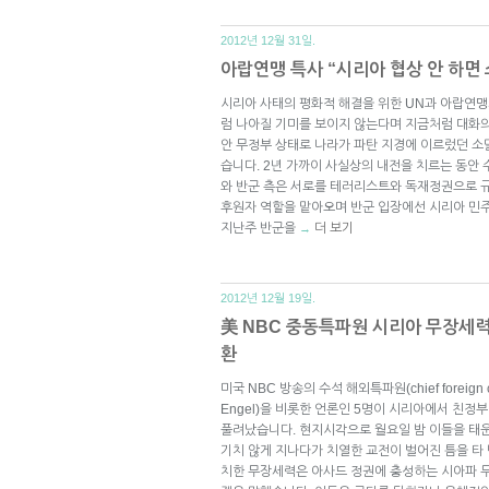
2012년 12월 31일.
아랍연맹 특사 “시리아 협상 안 하면
시리아 사태의 평화적 해결을 위한 UN과 아랍연
럼 나아질 기미를 보이지 않는다며 지금처럼 대화
안 무정부 상태로 나라가 파탄 지경에 이르렀던 소
습니다. 2년 가까이 사실상의 내전을 치르는 동안
와 반군 측은 서로를 테러리스트와 독재정권으로 규
후원자 역할을 맡아오며 반군 입장에선 시리아 민
지난주 반군을
더 보기
→
2012년 12월 19일.
美 NBC 중동특파원 시리아 무장세력
환
미국 NBC 방송의 수석 해외특파원(chief foreign c
Engel)을 비롯한 언론인 5명이 시리아에서 친정
풀려났습니다. 현지시각으로 월요일 밤 이들을 태
기치 않게 지나다가 치열한 교전이 벌어진 틈을 타
치한 무장세력은 아사드 정권에 충성하는 시아파 무장