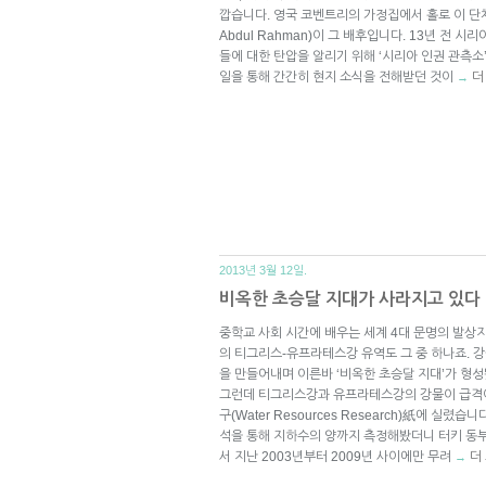
깝습니다. 영국 코벤트리의 가정집에서 홀로 이 단체
Abdul Rahman)이 그 배후입니다. 13년 전 시
들에 대한 탄압을 알리기 위해 ‘시리아 인권 관측소
일을 통해 간간히 현지 소식을 전해받던 것이
더
→
2013년 3월 12일.
비옥한 초승달 지대가 사라지고 있다
중학교 사회 시간에 배우는 세계 4대 문명의 발상
의 티그리스-유프라테스강 유역도 그 중 하나죠. 
을 만들어내며 이른바 ‘비옥한 초승달 지대’가 형
그런데 티그리스강과 유프라테스강의 강물이 급격
구(Water Resources Research)紙에 실렸
석을 통해 지하수의 양까지 측정해봤더니 터키 동부
서 지난 2003년부터 2009년 사이에만 무려
더
→