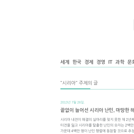
세계
한국
경제
경영
IT
과학
문
"시리아" 주제의 글
2013년 7월 26일.
끝없이 늘어선 시리아 난민, 마땅한 
시리아 내전이 해결의 실마리를 찾지 못한 채 2년
터전을 잃고 시리아를 탈출한 난민의 숫자는 2백만 
가운데 4백만 명이 난민 행렬에 동참할 것으로 추정