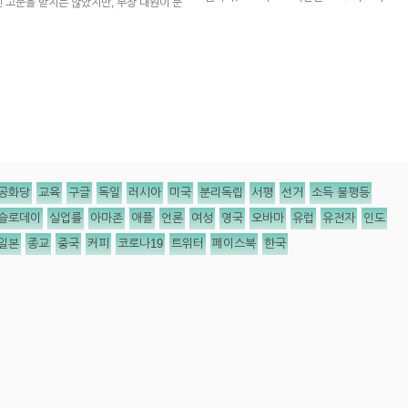
 고문을 받지는 않았지만, 무장 대원이 문
공화당
교육
구글
독일
러시아
미국
분리독립
서평
선거
소득 불평등
슬로데이
실업률
아마존
애플
언론
여성
영국
오바마
유럽
유전자
인도
일본
종교
중국
커피
코로나19
트위터
페이스북
한국