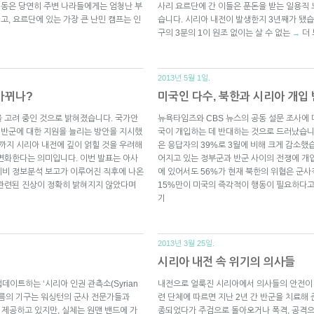
 이동은 당연히 주변 나라들에게는 엄청난 부
사리 요르단에 간 이들은 푼돈을 받는 일용직
고, 요르단에 있는 가장 큰 난민 캠프는 인
습니다. 시리아 내전이 발생한지 3년째가 됐습니
구의 3분의 1이 원조 없이는 살 수 없는
더
→
2013년 5월 1일.
 바뀌나?
미국인 다수, 북한과 시리아 개입
 고려 중인 것으로 밝혀졌습니다. 국가안
뉴욕타임즈와 CBS 뉴스의 공동 설문 조사에
 반군에 대한 지원을 늘리는 방안을 지시했
국이 개입하는 데 반대하는 것으로 드러났습니
금까지 시리아 내전에 깊이 얽힐 것을 우려해
은 응답자의 39%로 3월에 비해 크게 감소했
변화한다는 의미입니다. 이번 발표는 아사
어지고 있는 정부군과 반군 사이의 전쟁에 개
예비 정보분석 보고가 이루어진 직후에 나온
에 있어서도 56%가 현재 북한의 위협은 군사
 관련된 진상이 정확히 밝혀지지 않았다며
15%만이 미국의 즉각적이 행동이 필요하다고
기
2013년 3월 25일.
시리아 내전 속 위기의 의사들
이트하는 ‘시리아 인권 관측소(Syrian
내전으로 얼룩진 시리아에서 의사들의 안전이 
거창한 이름의 기구는 워싱턴의 군사 전문가들과
련 단체에 따르면 지난 2년 간 반군을 치료해 
를 제공하고 있지만, 실체는 원맨 밴드에 가
종되었다가 주검으로 돌아오거나 폭격, 공격으