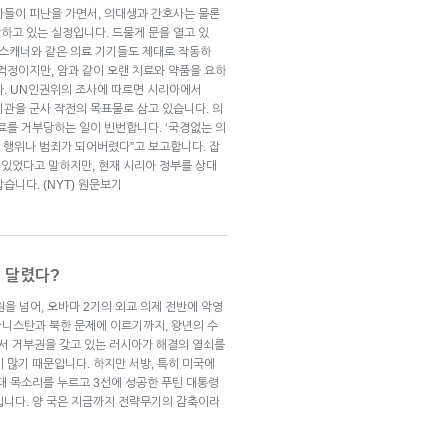
사들이 피난을 가면서, 의대생과 간호사는 물론
하고 있는 실정입니다. 드물게 문을 열고 있
T스캐너와 같은 의료 기기들도 제대로 작동하
걱정이지만, 암과 같이 오랜 치료와 약품을 요하
다. UN인권위의 조사에 따르면 시리아에서
관을 군사 작전의 목표물로 삼고 있습니다. 의
료를 거부당하는 일이 빈번합니다. ‘국경없는 의
항 행위나 범죄가 되어버렸다”고 보고합니다. 잡
있었다고 말하지만, 현재 시리아 정부를 상대
습니다. (NYT) 원문보기
에 달렸다?
을 넘어, 오바마 2기의 외교 의제 전반에 악영
프가니스탄과 북한 문제에 이르기까지, 왕년의 수
서 거부권을 갖고 있는 러시아가 해결의 열쇠를
 많기 때문입니다. 하지만 서방, 특히 미국에
대 목소리를 누르고 3선에 성공한 푸틴 대통령
입니다. 양 국은 지금까지 전략무기의 감축이라