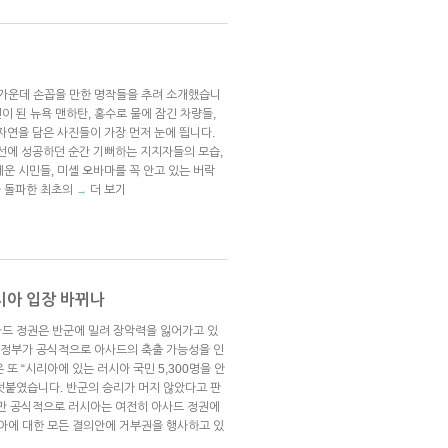
들 가운데 손꼽을 만한 명작들을 추려 소개했습니
전이 된 뉴욕 맨하탄, 홍수로 물에 잠긴 차량들,
자연을 담은 사진들이 가장 먼저 눈에 띕니다.
재선에 성공하던 순간 기뻐하는 지지자들의 모습,
운 시민들, 미셸 오바마를 꼭 안고 있는 버락
을 돌파한 최초의
더 보기
→
시아 입장 바뀌나
드 정권은 반군에 밀려 장악력을 잃어가고 있
아 정부가 공식적으로 아사드의 축출 가능성을 인
또 “시리아에 있는 러시아 국민 5,300명을 안
덧붙였습니다. 반군의 승리가 머지 않았다고 판
지만 공식적으로 러시아는 여전히 아사드 정권에
아에 대한 모든 결의안에 거부권을 행사하고 있