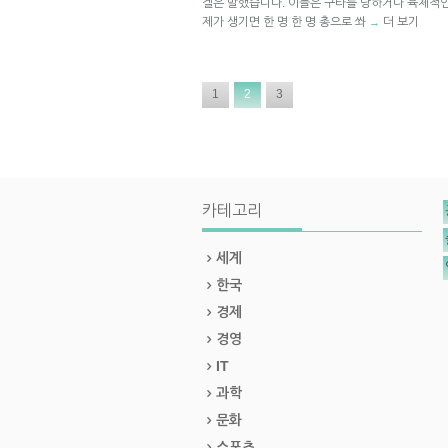
겔은 말했습니다. 이들은 구타를 당하거나 육체적인
제가 생기면 한 명 한 명 총으로 쏴
더 보기
→
1
2
3
카테고리
세계
한국
경제
경영
IT
과학
문화
스포츠