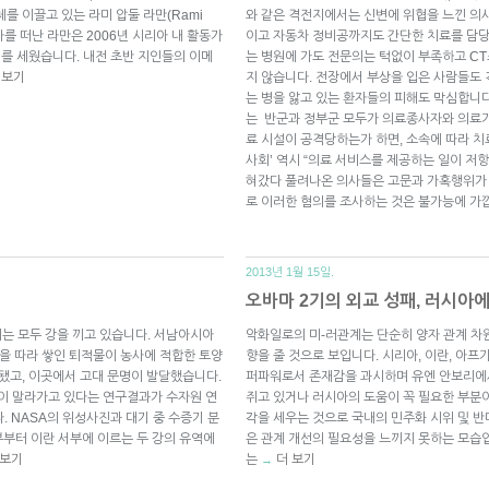
를 이끌고 있는 라미 압둘 라만(Rami
와 같은 격전지에서는 신변에 위협을 느낀 의
리아를 떠난 라만은 2006년 시리아 내 활동가
이고 자동차 정비공까지도 간단한 치료를 담당
’를 세웠습니다. 내전 초반 지인들의 이메
는 병원에 가도 전문의는 턱없이 부족하고 C
 보기
지 않습니다. 전장에서 부상을 입은 사람들도 
는 병을 앓고 있는 환자들의 피해도 막심합니
는 반군과 정부군 모두가 의료종사자와 의료기
료 시설이 공격당하는가 하면, 소속에 따라 치
사회’ 역시 “의료 서비스를 제공하는 일이 저
혀갔다 풀려나온 의사들은 고문과 가혹행위가 
로 이러한 혐의를 조사하는 것은 불가능에 가깝
2013년 1월 15일.
오바마 2기의 외교 성패, 러시아
지는 모두 강을 끼고 있습니다. 서남아시아
악화일로의 미-러관계는 단순히 양자 관계 차원
강을 따라 쌓인 퇴적물이 농사에 적합한 토양
향을 줄 것으로 보입니다. 시리아, 이란, 아
성됐고, 이곳에서 고대 문명이 발달했습니다.
퍼파워로서 존재감을 과시하며 유엔 안보리에
이 말라가고 있다는 연구결과가 수자원 연
쥐고 있거나 러시아의 도움이 꼭 필요한 부분이
습니다. NASA의 위성사진과 대기 중 수증기 분
각을 세우는 것으로 국내의 민주화 시위 및 반
부터 이란 서부에 이르는 두 강의 유역에
은 관계 개선의 필요성을 느끼지 못하는 모습
 보기
는
더 보기
→