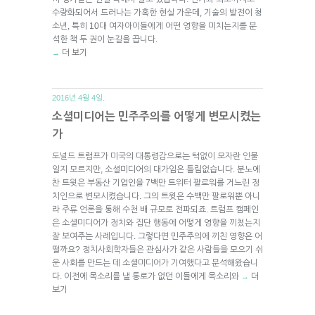
수량화되어서 드러나는 가혹한 현실 가운데, 기술의 발전이 청
소년, 특히 10대 여자아이들에게 어떤 영향을 미치는지를 분
석한 책 두 권이 눈길을 끕니다.
더 보기
→
2016년 4월 4일.
소셜미디어는 민주주의를 어떻게 변모시켰는
가
도널드 트럼프가 미국의 대통령감으로는 턱없이 모자란 인물
일지 모르지만, 소셜미디어의 대가임은 틀림없습니다. 분노에
찬 트윗은 부동산 기업인을 7백만 트위터 팔로워를 거느린 정
치인으로 변모시켰습니다. 그의 트윗은 수백만 팔로워뿐 아니
라 주류 언론을 통해 수천 배 규모로 전파되죠. 트럼프 캠페인
은 소셜미디어가 정치와 집단 행동에 어떻게 영향을 끼쳤는지
잘 보여주는 사례입니다. 그렇다면 민주주의에 끼친 영향은 어
떨까요? 정치사회학자들은 관심사가 같은 사람들을 모으기 쉬
운 사회를 만드는 데 소셜미디어가 기여했다고 분석해왔습니
다. 이전에 목소리를 낼 통로가 없던 이들에게 목소리와
더
→
보기