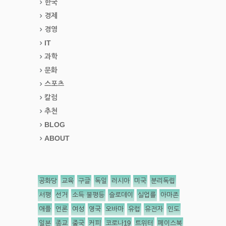
한국
경제
경영
IT
과학
문화
스포츠
칼럼
추천
BLOG
ABOUT
공화당
교육
구글
독일
러시아
미국
분리독립
서평
선거
소득 불평등
슬로데이
실업률
아마존
애플
언론
여성
영국
오바마
유럽
유전자
인도
일본
종교
중국
커피
코로나19
트위터
페이스북