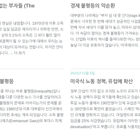
는 부자들 (The
경제 불평등의 악순환
대부분의 나라에는 “부자 삼 대 못 간다(rags 
푼에서 시작한 첫 번째 세대가 성공적인 사업
 현실은 냉엄합니다. 1970년대 이후 소득
번째 자녀 세대가 이를 망쳐 놓고, 따라서 삼
한 실질 임금은 제자리거나 하락한 반면, 소
다. 이 속담의 함의는 경제 불평등이 가져오는
 상위 0.1%의 소득은 그 보다 훨씬 많이
다. 산업화 이후의 역사를 들여다보면 어느 정
해결책이 될 수 있는가에 대해서 우리는 논
늘날 더 이상 유효하지 않습니다. 미국에서의
쟁의 대상이 되어서는 안됩니다. 하지만 안타
입니다.
더 보기
→
2013년 12월 5일.
 불평등
미국식 노동 정책, 유럽에 확산
 하나는 바로 불평등(inequality)입니
정부 간섭이 거의 없고 조직된 노조의 규모가
문제를 다룬 다양한 뉴스 기사를 전달하려고
식 노동 정책이 유럽 국가들에 확산되고 있습니
 불평등의 문제로 이어지는가의 문제를 분
투갈 노동자 중에서 190만명이 단체 교섭권 
제는 1980년대 이후 대부분의 선진국에서
는 30만명으로 확연히 줄었습니다. 스페인 
 이러한 추세는 계속 되었습니다. 소득 불평
던 규제를 완화하고 있습니다. 아일랜드와 포
즈(Emmanuel Saez)와 토마스 피케
임금을 25% 삭감했습니다. 유럽에서 이러한 정책
devaluation)”라고 부릅니다. 유로를 사