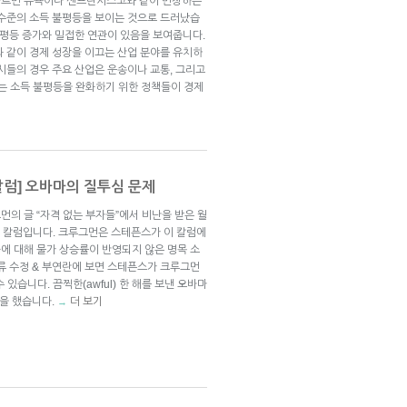
따르면 뉴욕이나 샌프란시스코와 같이 번창하는
 수준의 소득 불평등을 보이는 것으로 드러났습
불평등 증가와 밀접한 연관이 있음을 보여줍니다.
과 같이 경제 성장을 이끄는 산업 분야를 유치하
시들의 경우 주요 산업은 운송이나 교통, 그리고
 이는 소득 불평등을 완화하기 위한 정책들이 경제
럼] 오바마의 질투심 문제
먼의 글 “자격 없는 부자들”에서 비난을 받은 월
s)의 칼럼입니다. 크루그먼은 스테픈스가 이 칼럼에
변화에 대해 물가 상승률이 반영되지 않은 명목 소
류 수정 & 부연란에 보면 스테픈스가 크루그먼
 있습니다. 끔찍한(awful) 한 해를 보낸 오바마
설을 했습니다.
더 보기
→