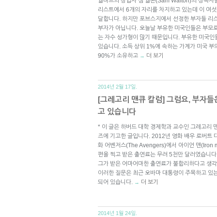
월마트의 창업자 샘 월톤(Sam Walton)의 상속
리스트에서 6개의 자리를 차지하고 있는데 이 여섯
달합니다. 하지만 포브스지에서 선정한 부자들 리
부자가 아닙니다. 오늘날 부유한 미국인들은 부
는 자수 성가형이 많기 때문입니다. 부유한 미국인
있습니다. 소득 상위 1%에 속하는 가계가 미국 부
90%가 소유하고
더 보기
→
2014년 2월 17일.
[그레고리 맨큐 칼럼] 그럼요, 부자들
고 있습니다
* 이 글은 하버드 대학 경제학과 교수인 그레고리 맨큐
즈에 기고한 글입니다. 2012년 영화 배우 로버트 다우니
화 어벤저스(The Avengers)에서 아이언 맨(Iro
편을 찍고 받은 출연료는 무려 5천만 달러였습니다.
그가 받은 어마어마한 출연료가 불합리하다고 생각
이러한 질문은 최근 오바마 대통령이 주목하고 있는
되어 있습니다.
더 보기
→
2014년 1월 24일.