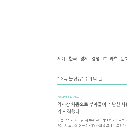
세계
한국
경제
경영
IT
과학
문
"소득 불평등" 주제의 글
2014년 4월 24일.
역사상 처음으로 부자들이 가난한 사람
기 시작했다
인류 역사가 시작된 뒤 부자들이 가난한 사람들보다
20세기 초반의 영국 상류층 사회를 묘사한 드라마 다운