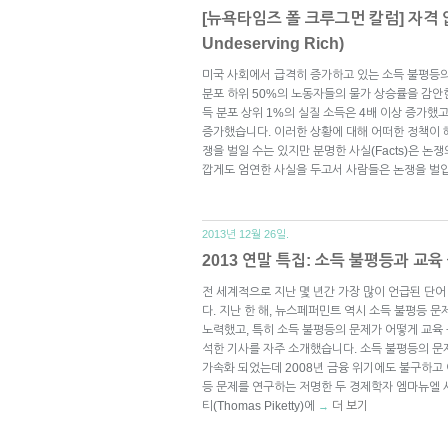
[뉴욕타임즈 폴 크루그먼 칼럼] 자격 없
Undeserving Rich)
미국 사회에서 급격히 증가하고 있는 소득 불평등의
분포 하위 50%의 노동자들의 물가 상승률을 감안
득 분포 상위 1%의 실질 소득은 4배 이상 증가했고
증가했습니다. 이러한 상황에 대해 어떠한 정책이 
쟁을 벌일 수는 있지만 분명한 사실(Facts)은 논
깝게도 엄연한 사실을 두고서 사람들은 논쟁을 벌
2013년 12월 26일.
2013 연말 특집: 소득 불평등과 교육
전 세계적으로 지난 몇 년간 가장 많이 언급된 단어 중
다. 지난 한 해, 뉴스페퍼민트 역시 소득 불평등 
노력했고, 특히 소득 불평등의 문제가 어떻게 교육
석한 기사를 자주 소개했습니다. 소득 불평등의 문
가속화 되었는데 2008년 금융 위기에도 불구하고
등 문제를 연구하는 저명한 두 경제학자 엠마뉴엘 사에
티(Thomas Piketty)에
더 보기
→