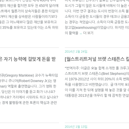
자들은 포브스지가 선정한 세계 400대 부자
미국 브루킹스 연구소가 발표한 연구결과에 
명의 재산을 합치면 모두 천 450억 달러에
도시가 그렇지 않은 도시들에 비해서 더 높은
스트에서 월톤가의 상속자들은 흔한 타입의
니다. 이번 연구 결과는 도시의 번창이 소득 
모로부터 재산을 상속받은 사람들이라기보다
소득이 더 균등한 도시들의 경우 테크나 금융
들은 그 어느때보다 많은 재산을 보유하고
는 경우는 적었습니다. 소득이 더욱 균등한 도
의 35%를 보유하고 있는데 이는 소득 하위
창고업(warehousing)이었습니다. 하지만
의 활력을
더 보기
→
2014년 1월 24일.
은 자기 능력에 걸맞게 돈을 받
[월스트리트저널 브렛 스테픈스 칼
*번역자주: 이글은 오늘 함께 소개한 폴 크루그
스트리트지 브렛 스테픈스(Bret Stephen
(Gregory Mankiew) 교수가 뉴욕타임
서 1979-2012년 사이 하위 20%의 소득 
 주니어(Robert Downey Jr.)는 영
득을 사용했다고 비판했습니다. 글 마지막 오
n man) 역할로 출연했습니다. 그가 영화 한
이 이를 지적 한 뒤에 설명을 해 놓은 것을 알 수
 당신은 이 이야기를 듣고 화가 나나요?
대통령은 2013년을 마무리 할 때 끔찍한 연
하나요? 거리에서 시위라도 하고 싶나요?
 경제 불평등에 관한 토론의 핵심과 관련
2014년 1월 13일.