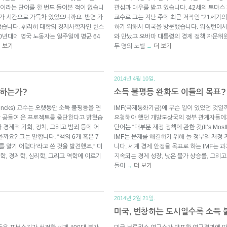
)”이라는 단어를 한 번도 들어본 적이 없습니
관심과 대우를 받고 있습니다. 42세의 토마스 피
여가 시간으로 가득차 있었으니까요. 반면 가
교수로 그는 지난 주에 최근 저작인 “21세기의 자본 (C
했습니다. 취리히 대학의 경제사학자인 한스
하기 위해서 미국을 방문했습니다. 워싱턴에서 그
1800년대에 영국 노동자는 일주일에 평균 64
와 만났고 오바마 대통령의 경제 정책 자문위
 보기
두 명의 노벨
더 보기
→
2014년 4월 10일.
 하는가?
소득 불평등 완화도 이들의 목표? 
Jencks) 교수는 오랫동안 소득 불평등을 연
IMF(국제통화기금)에 무슨 일이 있었던 것일
년간 공들여 온 프로젝트를 중단한다고 밝혔습
요청해야 했던 개발도상국의 정부 관계자들에게 “IMF(
경제적 기회, 정치, 그리고 범죄 등에 어
단어는 “대부분 재정 정책에 관한 것(It’s Mos
요? 그는 말합니다. “책의 6개 혹은 7
IMF는 문제를 해결하기 위해 늘 정부의 재정
 알기 어렵다’라고 쓴 것을 발견했죠.” 미
니다. 세계 경제 안정을 목표로 하는 IMF는
, 경제학, 심리학, 그리고 역학에 이르기
지속되는 경제 성장, 낮은 물가 상승률, 그리고 
들이
더 보기
→
2014년 2월 21일.
미국, 번창하는 도시일수록 소득 