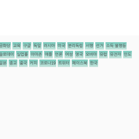
공화당
교육
구글
독일
러시아
미국
분리독립
서평
선거
소득 불평등
슬로데이
실업률
아마존
애플
언론
여성
영국
오바마
유럽
유전자
인도
일본
종교
중국
커피
코로나19
트위터
페이스북
한국