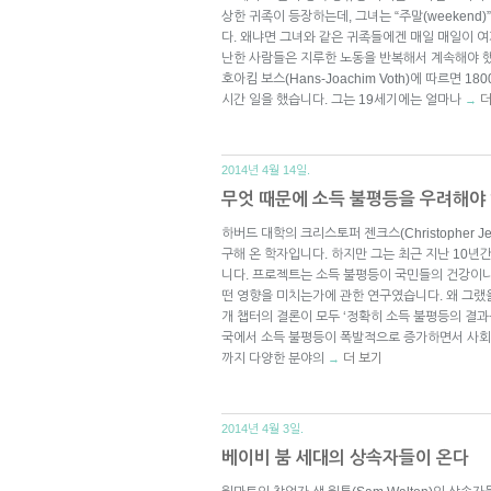
상한 귀족이 등장하는데, 그녀는 “주말(weekend
다. 왜냐면 그녀와 같은 귀족들에겐 매일 매일이 
난한 사람들은 지루한 노동을 반복해서 계속해야 
호아킴 보스(Hans-Joachim Voth)에 따르면 
시간 일을 했습니다. 그는 19세기에는 얼마나
더
→
2014년 4월 14일.
무엇 때문에 소득 불평등을 우려해야
하버드 대학의 크리스토퍼 젠크스(Christopher 
구해 온 학자입니다. 하지만 그는 최근 지난 10
니다. 프로젝트는 소득 불평등이 국민들의 건강이나 
떤 영향을 미치는가에 관한 연구였습니다. 왜 그랬을까
개 챕터의 결론이 모두 ‘정확히 소득 불평등의 결과를
국에서 소득 불평등이 폭발적으로 증가하면서 사회학
까지 다양한 분야의
더 보기
→
2014년 4월 3일.
베이비 붐 세대의 상속자들이 온다