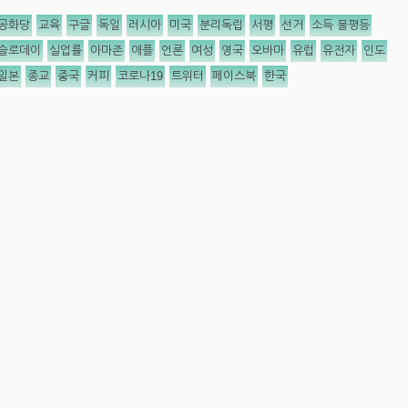
공화당
교육
구글
독일
러시아
미국
분리독립
서평
선거
소득 불평등
슬로데이
실업률
아마존
애플
언론
여성
영국
오바마
유럽
유전자
인도
일본
종교
중국
커피
코로나19
트위터
페이스북
한국