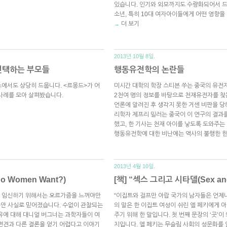
있습니다. 인기와 외모까지도 수량화되어서 드
소년, 특히 10대 여자아이들에게 어떤 영향을
더 보기
→
2013년 10월 8일.
선택하는 부모들
행동유전학의 논란들
에서도 상당히 드뭅니다. <르몽드>가 어
미시간 대학의 학장 스티븐 쑤는 중국의 유전자 
사례를 모아 살펴봤습니다.
2천여 명의 정보를 바탕으로 천재유전자를 찾
언론에 알려진 후 생각지 못한 거센 비판을 
리학자 제프리 밀러는 중국이 이 연구의 결과
했고, 한 기사는 천재 아이를 낳도록 도와주
행동유전학에 대한 비난에는 역사의 불행한 
2013년 4월 10일.
 Women Want?)
[책] “섹스 그리고 시타델(Sex and 
이 임신하기 위해서는 오르가즘을 느껴야만
“이집트와 걸프만 아랍 국가의 남자들은 언제나
년동안 사실로 믿어졌습니다. 수없이 관찰되는
의 말은 한 이집트 여성이 쉬린 엘 페키에게 
유에 대해 대니얼 버그너는 과학자들이 여
주기 위해 한 말입니다. 첫 번째 문장의 ‘곳’
편견과 다른 결론을 얻기 어렵다고 이야기
치입니다. 엘 페키는 무슬림 사회의 성문화를