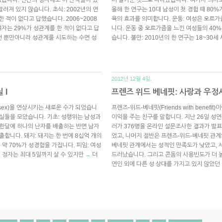
려져 있지 않습니다. 초식: 2002년의 연
올해 한 연구는 10대 남성이 첫 경험 때 80
 적이 없다고 답했습니다. 2006~2008
육의 효과를 의미합니다. 운동: 여성은 오르가
 여자는 29%가 성관계를 한 적이 없다고 답
니다. 운동 중 오르가즘을 느낀 여성들의 40%
운전 뿐만아니라 성관계를 시도하는 수면 성
습니다. 불만: 2010년의 한 연구는 18~30
2012년 12월 4일.
 I
프렌즈 위드 베네핏: 사랑과 우정
(sex)을 연상시키는 새로운 수가 되었습니
프렌즈-위드-베네핏(Friends with bene
사실들을 모았습니다. 기초: 성행위는 남성과
이익을 주는 친구를 말합니다. 지난 26일 
 한달에 하나의 난자를 배출하는 반면 남자
러가 376명을 온라인 설문조사한 결과가 발
출합니다. 돼지: 돼지는 한 번에 8십억 개의
었고, 나머지 절반은 프렌즈-위드-베네핏 관계
 약 70%가 성경험을 가집니다. 피임: 여성
베네핏 관계에서는 성적인 만족도가 낮았고, 
. 정자는 최대 5일까지 살 수 있지만
더
드러났습니다. 그리고 콘돔의 사용빈도가 더 
→
연인 외에 다른 성 상대를 가지고 있지 않았던