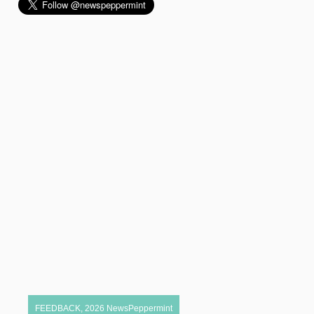
FEEDBACK
,
2026
NewsPeppermint