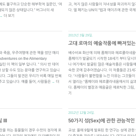
에도 불구하고 단순한 해부학적 질문인, ‘여
고, 적지 않은 사람들이 처녀성을 파괴하지 
결되지 않은 상태입니다.” 버그너의 새
다. 엘 페키는 UN의 “법과 에이즈에 관한 국제
더 보기
→
2013년 3월 29일.
고대 로마의 예술작품에 빠져있는
섹스와 죽음, 우주여행에 관한 책을 썼던 메리
베수비오 화산에 의해 폼페이와 헤르쿨라네움이
tures on the Alimentary
폼페이가 발굴되기 시작한 18세기 부터 당시
린 이 책의 일부 입니다. ” 의사 반 데어
나 여기에서 발굴된 많은 예술작품은 사람들에
 상할 수도 있는 분야를 연구하고 있습니
숙한 곳에 감추어졌습니다. 이 작품들은 21
니다. 그들의 발견은 우리가 비록 매일 반복
다. “사람들이 불편함을 느낀 이유는 그것들이
주고 있습니다. 예를 들어, 사람들은
더
서 열리는 “폼페이와 헤르쿨라네움에서의 삶과 
→
다. 폼페이의 별장과 매음굴은 에로틱한 그림
기
2012년 12월 24일.
III
50가지 성(Sex)에 관한 관능적인 
배란을 하는 동물들의 경우 수컷의 정자에 포
교성: 올해 9월에 발표된 한 연구는 성에 관
습니다. 인간의 정자에도 이 단백질이 있
더 즐거운 것으로 나타났습니다. 여기서 의사