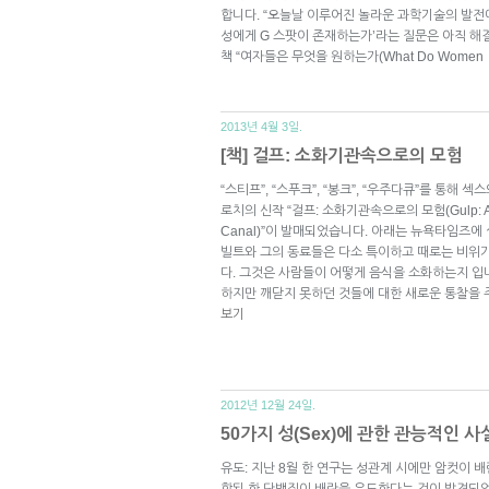
합니다. “오늘날 이루어진 놀라운 과학기술의 발전
성에게 G 스팟이 존재하는가’라는 질문은 아직 해
책 “여자들은 무엇을 원하는가(What Do Women
2013년 4월 3일.
[책] 걸프: 소화기관속으로의 모험
“스티프”, “스푸크”, “봉크”, “우주다큐”를 통해 
로치의 신작 “걸프: 소화기관속으로의 모험(Gulp: Adven
Canal)”이 발매되었습니다. 아래는 뉴욕타임즈에 실
빌트와 그의 동료들은 다소 특이하고 때로는 비위가
다. 그것은 사람들이 어떻게 음식을 소화하는지 입
하지만 깨닫지 못하던 것들에 대한 새로운 통찰을 
보기
2012년 12월 24일.
50가지 성(Sex)에 관한 관능적인 사실 
유도: 지난 8월 한 연구는 성관계 시에만 암컷이 
함된 한 단백질이 배란을 유도한다는 것이 발견되었