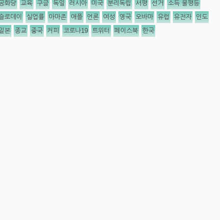
공화당
교육
구글
독일
러시아
미국
분리독립
서평
선거
소득 불평등
슬로데이
실업률
아마존
애플
언론
여성
영국
오바마
유럽
유전자
인도
일본
종교
중국
커피
코로나19
트위터
페이스북
한국