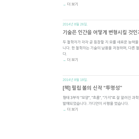
더 보기
→
2014년 8월 26일.
기술은 인간을 어떻게 변형시킬 것인가
두 철학자가 각각 곧 등장할 지 모를 새로운 능력을
니다. 한 철학자는 기술의 남용을 걱정하며, 다른
다.
더 보기
→
2014년 8월 18일.
[책] 필립 볼의 신작 “투명성”
형태 3부작 "모양", "흐름", "가지"로 잘 알려진 과
발매되었습니다. 가디언이 서평을 썼습니다.
더 보기
→