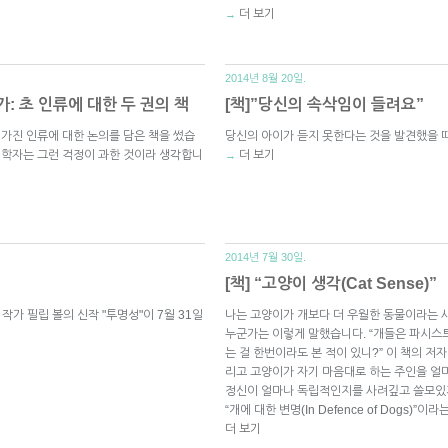
더 보기
→
2014년 8월 20일.
: 초 인류에 대한 두 권의 책
[책]”당신의 속삭임이 들려요”
 가진 인류에 대한 논의를 담은 책을 썼습
당신의 아이가 듣지 못한다는 것을 발견했을 때
 철학자는 그런 걱정이 과한 것이라 생각합니
더 보기
→
2014년 7월 30일.
[책] “고양이 생각(Cat Sense)”
학 작가 필립 볼의 신작 "투명성"이 7월 31일
나는 고양이가 개보다 더 우월한 동물이라는 
누군가는 이렇게 말했습니다. “개들은 파시스
는 걸 한번이라도 본 적이 있니?” 이 책의 저
리고 고양이가 자기 마음대로 하는 주인을 얼
정신이 얼마나 독립적인지를 사려깊고 쓸모있게
“개에 대한 변명(In Defence of Dogs)
더 보기