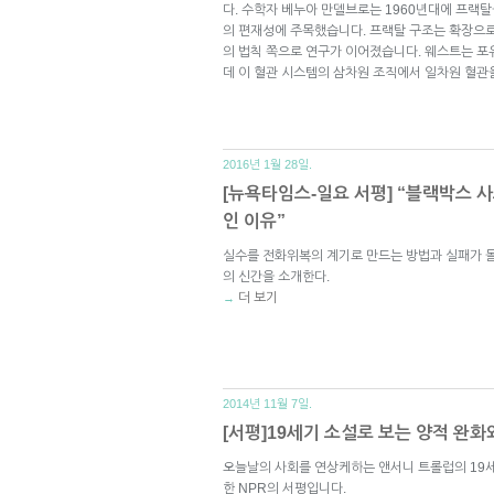
다. 수학자 베누아 만델브로는 1960년대에 프랙
의 편재성에 주목했습니다. 프랙탈 구조는 확장으
의 법칙 쪽으로 연구가 이어졌습니다. 웨스트는 포
데 이 혈관 시스템의 삼차원 조직에서 일차원 혈관
2016년 1월 28일.
[뉴욕타임스-일요 서평] “블랙박스 사
인 이유”
실수를 전화위복의 계기로 만드는 방법과 실패가 돌
의 신간을 소개한다.
더 보기
→
2014년 11월 7일.
[서평]19세기 소설로 보는 양적 완화
오늘날의 사회를 연상케하는 앤서니 트롤럽의 19세
한 NPR의 서평입니다.