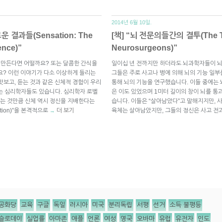
2014년 6월 10일.
 결과들(Sensation: The
[책] “뇌 전문의들간의 결투(The Tal
ence)”
Neurosurgeons)”
게 만든다면 어떨까요? 또는 달콤한 간식을
일이십 년 전까지만 하더라도 뇌과학자들이 뇌
요? 이런 이야기가 다소 이상하게 들리는
그들은 주로 사고나 병에 의해 뇌의 기능 일
 맛보고, 듣는 것과 같은 신체적 경험이 우리
통해 뇌의 기능을 연구했습니다. 이들 중에는 
는 심리학자들도 있습니다. 심리학자 로벨
은 이도 있었으며 1미터 길이의 창이 뇌를 통
하는 것만큼 신체 역시 정신을 지배한다는
습니다. 이들은 “살아남았다”고 말해지지만, 
nition)”을 본격적으로
더 보기
육체는 살아남았지만, 그들의 정신은 사고 전
→
공화당
교육
구글
독일
러시아
미국
분리독립
서평
선거
소득 불평등
슬로데이
실업률
아마존
애플
언론
여성
영국
오바마
유럽
유전자
인도