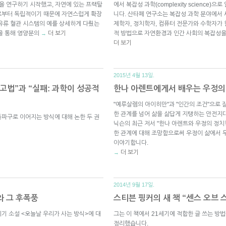
탈을 연구하기 시작했고, 자연에 있는 프랙탈
에서 복잡성 과학(complexity science
로부터 독립적이기 때문에 자연스럽게 확장
니다. 산타페 연구소는 복잡성 과학 분야에서 
유류 혈관 시스템의 예를 상세하게 다뤘는
제학자, 정치학자, 컴퓨터 전문가와 수학자가
을 통해 영양분의
더 보기
적 방법으로 자연환경과 인간 사회의 복잡성을 
→
더 보기
2015년 4월 13일.
고법”과 “실패: 과학이 성공적
한나 아렌트에게서 배우는 우정의
"예루살렘의 아이히만"과 "인간의 조건"으로 
한 관계를 넘어 삶을 삶답게 지탱하는 안전지
파구로 이어지는 방식에 대해 논한 두 권
닉슨의 최근 저서 "한나 아렌트와 우정의 정
한 관계에 대해 조망함으로써 우정이 삶에서 
이야기합니다.
더 보기
→
2014년 9월 17일.
와 그 후폭풍
스티븐 핑커의 새 책 “센스 오브 스타일
기 소설 <오늘날 우리가 사는 방식>에 대
그는 이 책에서 21세기에 적합한 글 쓰는 방법
정리했습니다.