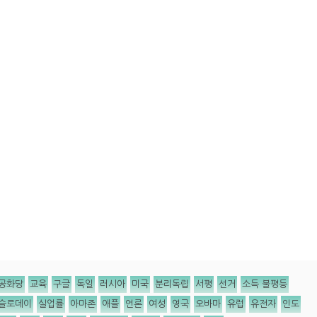
공화당
교육
구글
독일
러시아
미국
분리독립
서평
선거
소득 불평등
슬로데이
실업률
아마존
애플
언론
여성
영국
오바마
유럽
유전자
인도