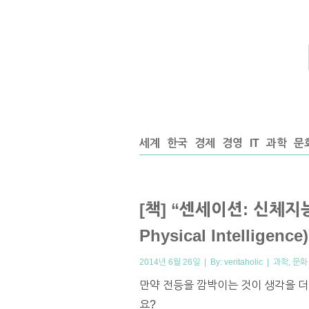
세계
한국
경제
경영
IT
과학
문
[책] “센세이션: 신체지능에
Physical Intelligence)
2014년 6월 26일 | By:
veritaholic
|
과학
,
문화
만약 전등을 깜박이는 것이 생각을 더
요?