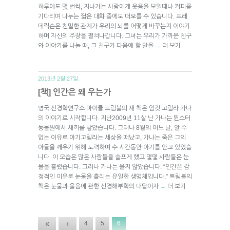
하루에도 몇 번씩, 지나가는 사람에게 웃음을 보일때나 커피를
기다리며 나누는 짧은 대화 중에도 떠오를 수 있습니다. 프레
데릭슨은 친밀한 관계가 우리의 뇌를 어떻게 바꾸는지 이야기
하며 자신의 주장을 펼쳐나갑니다. 그녀는 우리가 가까운 친구
와 이야기를 나눌 때, 그 친구가 다음에 할 말을
더 보기
→
2013년 2월 27일.
[책] 인간은 왜 우는가
영국 신경학연구소 마이클 트림블의 새 책은 암컷 고릴라 가나
의 이야기로 시작합니다. 지난2009년 11살 난 가나는 뮌스터
동물원에서 새끼를 낳았습니다. 그러나 8월의 어느 날, 알 수
없는 이유로 아기고릴라는 세상을 떠났고, 가나는 죽은 그의
아들을 깨우기 위해 노력하며 수 시간동안 아기를 안고 있었습
니다. 이 모습은 많은 사람들을 슬프게 했고 몇몇 사람들은 눈
물을 흘렸습니다. 그러나 가나는 울지 않았습니다. “인간은 감
정적인 이유로 눈물을 흘리는 유일한 생명체입니다.” 트림블의
책은 눈물과 울음에 관한 신경해부학의 대답이자
더 보기
→
«
‹
4
5
6