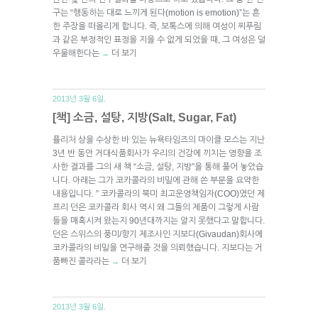
구는 “행동하는 대로 느끼게 된다(motion is emotion)”는 흔
한 주장을 떠올리게 합니다. 즉, 보톡스에 의해 여성이 찌푸림
과 같은 부정적인 표정을 지을 수 없게 되었을 때, 그 여성은 덜
우울해한다는
더 보기
→
2013년 3월 6일.
[책] 소금, 설탕, 지방(Salt, Sugar, Fat)
퓰리처 상을 수상한 바 있는 뉴욕타임즈의 마이클 모스는 지난
3년 반 동안 거대식품회사가 우리의 건강에 끼치는 영향을 조
사한 결과를 그의 새 책 “소금, 설탕, 지방”을 통해 풀어 놓았습
니다. 아래는 그가 코카콜라의 비밀에 관해 쓴 부분을 요약한
내용입니다. ” 코카콜라의 북미 최고운영책임자(COO)였던 제
프리 던은 코카콜라 회사 역시 왜 그들의 제품이 그렇게 사람
들을 매혹시켜 왔는지 90년대까지는 알지 못했다고 말합니다.
던은 스위스의 풍미/향기 제조사인 지보다(Givaudan)회사에
코카콜라의 비밀을 연구해줄 것을 의뢰했습니다. 지보다는 거
품빠진 콜라라는
더 보기
→
2013년 3월 6일.