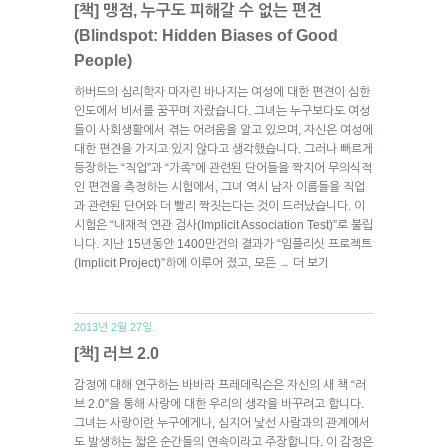
[책] 맹점, 누구도 피해갈 수 없는 편견
(Blindspot: Hidden Biases of Good
People)
하버드의 심리학자 마자린 바나지는 여성에 대한 편견이 심한
인도에서 비서를 꿈꾸며 자랐습니다. 그녀는 누구보다도 여성
들이 사회생활에서 겪는 어려움을 알고 있으며, 자신은 여성에
대한 편견을 가지고 있지 않다고 생각했습니다. 그러나 빠르게
등장하는 “직업”과 “가족”에 관련된 단어들을 짝지어 무의식적
인 편견을 측정하는 시험에서, 그녀 역시 남자 이름들을 직업
과 관련된 단어와 더 빨리 짝짓는다는 것이 드러났습니다. 이
시험은 “내재적 연관 검사(Implicit Association Test)”로 불립
니다. 지난 15년동안 1400만건의 결과가 “임플리싯 프로젝트
(Implicit Project)”하에 이루어 졌고, 모든
더 보기
→
2013년 2월 27일.
[책] 러브 2.0
감정에 대해 연구하는 바바라 프레데릭슨은 자신의 새 책 “러
브 2.0″을 통해 사랑에 대한 우리의 생각을 바꾸려고 합니다.
그녀는 사랑이란 누구에게나, 심지어 낯선 사람과의 관계에서
도 발생하는 짧은 순간들의 연속이라고 주장합니다. 이 감정은