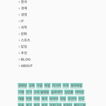
한국
경제
경영
IT
과학
문화
스포츠
칼럼
추천
BLOG
ABOUT
공화당
교육
구글
독일
러시아
미국
분리독립
서평
선거
소득 불평등
슬로데이
실업률
아마존
애플
언론
여성
영국
오바마
유럽
유전자
인도
일본
종교
중국
커피
코로나19
트위터
페이스북