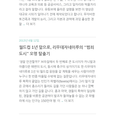
아니라 교육과 의료 등 공공서비스, 그리고 일자리와 먹을거리
라고 잘라 말합니다. 유튜브에 올라온 설명을 보면 이 영상은
대규모 시위가 일어나기 전에 제작되었다고 합니다. 무자비한
토건족과 개발의 논리, 그리고 자본과 권력에 과잉 충성한 경
찰
더 보기
→
2013년 6월 12일.
월드컵 1년 앞으로, 리우데자네이루의 “범죄
도시” 오명 탈출기
‘정말 안전할까?’ 브라질에서 두 번째로 큰 도시이자 카니발과
아름다운 해변의 도시, 동시에 축구의 성지이기도 한 리우데자
네이루로 1년 뒤 월드컵 응원을 갈 계획을 세우는 사람이라면
누구나 한 번쯤 떠올릴 수밖에 없는 질문입니다. 리우데자네이
루 북쪽의 끝없는 빈민가 파벨라(favela)에서는 그리 멀지 않
은 곳에서 총소리가 들려도 길을 가던 사람들은 눈 하나 깜빡
하지 않고 가던 길을 갑니다. 총과 마약, 갱들의 폭력이 일상화
된, 경찰을 비롯한 공권력이 발조차 들여놓을 수 없는 곳 파벨
라에 사는 인구는 150만여 명. 이
더 보기
→