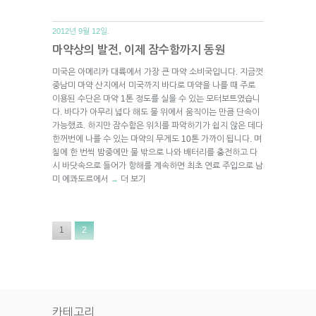
2012년 9월 12일.
마약상의 발전, 이제 잠수함까지 동원
미국은 아메리카 대륙에서 가장 큰 마약 소비국입니다. 지금껏
중남미 마약 산지에서 미국까지 바다로 마약을 나를 때 주로
이용된 수단은 마약 1톤 정도를 실을 수 있는 모터보트였습니
다. 바다가 아무리 넓다 해도 물 위에서 움직이는 만큼 단속이
가능했죠. 하지만 잠수함은 위치를 파악하기가 쉽지 않은 데다
한꺼번에 나를 수 있는 마약의 무게도 10톤 가까이 됩니다. 며
칠에 한 번씩 밤중에만 물 밖으로 나와 배터리를 충전하고 다
시 바닷속으로 들어가 항해를 계속하면 최초 연료 주입으로 남
미 에콰도르에서
더 보기
→
1
2
카테고리