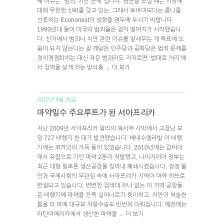
째 이슈는 “범죄, 치안 문제”입니다. 원문을 보실 때는 시장에
대해 무한한 신뢰를 갖고 있는, 그래서 오바마보다는 롬니를
선호하는 Economist의 성향을 염두에 두시기 바랍니다.
1990년대 들어 미국의 범죄율은 점차 떨어지기 시작했습니
다. 선거에서 범죄나 치안 관련 이슈를 앞세우는 게 득표에 도
움이 되지 않는다는 걸 깨달은 민주당과 공화당은 범죄 문제를
정치쟁점화하는 대신 작은 범죄라도 저지르면 ‘법대로 처리’해
서 징역을 살게 하는 방식을
더 보기
→
2012년 9월 26일.
마약밀수 주요루트가 된 서아프리카
지난 2009년 서아프리카 말리의 북서부 사막에서 고장난 보
잉 727 비행기 한 대가 발견됐습니다. 베네수엘라발 이 비행
기에는 코카인이 가득 들어 있었습니다. 2010년에는 감비아
에서 유럽으로 가던 마약 2톤이 적발됐고, 나이지리아 정부는
최근 대형 필로폰 생산공장을 찾아내 폐쇄시켰습니다. 정정 불
안과 국제사회의 무관심 속에 서아프리카 지역이 마약 허브로
변질되고 있습니다. 변변한 검색대 하나 없는 이 지역 공항들
은 비행기에 마약을 잔뜩 실어나르기 용이하고, 치안이 허술한
틈을 타 아예 대규모 차량수송도 빈번히 이뤄집니다. 예전에는
라틴아메리카에서 생산한 마약을
더 보기
→