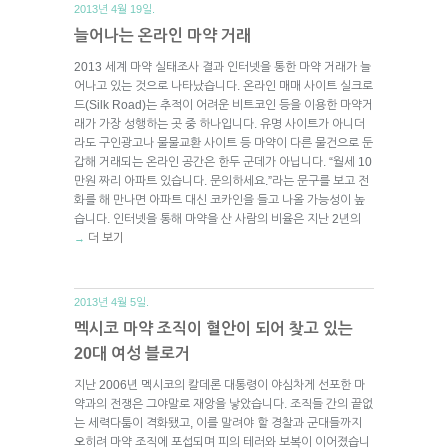
2013년 4월 19일.
늘어나는 온라인 마약 거래
2013 세계 마약 실태조사 결과 인터넷을 통한 마약 거래가 늘
어나고 있는 것으로 나타났습니다. 온라인 매매 사이트 실크로
드(Silk Road)는 추적이 어려운 비트코인 등을 이용한 마약거
래가 가장 성행하는 곳 중 하나입니다. 유명 사이트가 아니더
라도 구인광고나 물물교환 사이트 등 마약이 다른 물건으로 둔
갑해 거래되는 온라인 공간은 한두 군데가 아닙니다. “월세 10
만원 짜리 아파트 있습니다. 문의하세요.”라는 문구를 보고 전
화를 해 만나면 아파트 대신 코카인을 들고 나올 가능성이 높
습니다. 인터넷을 통해 마약을 산 사람의 비율은 지난 2년의
더 보기
→
2013년 4월 5일.
멕시코 마약 조직이 혈안이 되어 찾고 있는
20대 여성 블로거
지난 2006년 멕시코의 칼데론 대통령이 야심차게 선포한 마
약과의 전쟁은 그야말로 재앙을 낳았습니다. 조직들 간의 끝없
는 세력다툼이 격화됐고, 이를 말려야 할 경찰과 군대들까지
오히려 마약 조직에 포섭되며 피의 테러와 보복이 이어졌습니