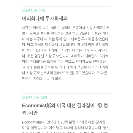
2013년 2월 22일.
마리화나에 투자하세요
브렌단 케네디 씨는 실리콘 밸리의 은행에서 신규 사업제안서
를 검토하고 투자를 결정하는 일을 하고 있습니다. 최근 케네
디 씨는 누구나 다 하는 투자 말고 새로운 투자처를 찾았습니
다. 바로 미국의 마리화나 사업입니다. 케네디 씨가 생각하기
에 투자 대상으로 마리화나 사업의 매력은 크게 두 가지입니
다. 우선 엄청난 시장 규모입니다. 마리화나 재배업자, 처방에
따라 마리화나를 조제해 파는 진료소 관계자들을 인터뷰하
고 거래 현황을 검토한 뒤 케네디 씨가 추정한 미국의 마리화
나 시장 규모는 5백억 달러(59조 원) 규모였습니다. 또 다른
매력은 마리화나
더 보기
→
2012년 10월 23일.
Economist紙의 미국 대선 길라잡이- ⑩ 범
죄, 치안
Economist紙가 인쇄판에 20쪽 분량의 “미국 대선 길라잡
이”를 실었습니다. 이슈 별로 하나씩 정리해 보겠습니다. 열 번