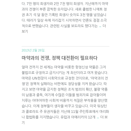
다. 7만 명의 희생자와 2만 7천 명의 희생자. 지난해까지 마약
과의 전쟁이 부른 끔찍한 숫자입니다. 새로 출범한 니에토 정
권 초기 석 달 동안 기록된 희생사 숫자도 3천 명을 넘었습니
다. 테러가 일상 속에 자리잡기 시작하면서 언론도 점점 소극
적으로 변했습니다. 관련된 사실을 보도라도 했다가는
더
→
보기
2013년 2월 26일.
마약과의 전쟁, 정책 대전환이 필요하다
얼마 전까지 전 세계는 마약을 비롯한 향정신성 약물은 그저
불법으로 규정하고 금지시키는 게 최선이라고 여겨 왔습니다.
마약은 UN헌장이 사회악으로 규정한 것이므로, ‘마약과의 전
쟁’은 정책적 실패라는 비판에도 정당성을 지켜 왔습니다. 따
지고 보면 마약을 금지한 정책은 조직 범죄의 확산, 불량 약품
의 남용과 중독, 여기에 수많은 이들을 범죄자로 잡아들이며
치루는 어마어마한 사회적 비용까지 적잖은 부작용을 양산했
습니다. 이제 정부들이 생각을 바꾸고 있습니다. 미국 워싱턴
과 콜로라도 주 유권자들은 지난해 11월 주민투표에서 마리화
나 합법화를 지지했습니다. 유럽과 아메리카의 12개
더 보
→
기