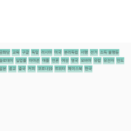
공화당
교육
구글
독일
러시아
미국
분리독립
서평
선거
소득 불평등
슬로데이
실업률
아마존
애플
언론
여성
영국
오바마
유럽
유전자
인도
일본
종교
중국
커피
코로나19
트위터
페이스북
한국