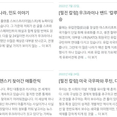
2022년 7월 22일.
나라, 인도 이야기
[필진 칼럼] 우크라이나 밴드 ‘칼루
승
츠 플랫폼 스브스프리미엄(스프)에 뉴욕타임
있습니다. 그 가운데 저희가 쓴 글을 스프와
올해는 유럽연합(EU)을 창설한 마스트리흐트 
스페퍼민트의 해설과 함께 칼럼 번역도 읽
국가들이 단일 화폐 유로화를 쓰고, 솅겐 협
니다. 다음 달 24일이면 러시아가 우크라이나
해졌으며, 대부분 나토(NATO) 회원국인 유
이 했던 수많은 예상은 대부분 빗나갔고, 전쟁
규탄하며 연대를 다지고 있습니다. 유럽 각국
벽두에 ‘끝날 기미가 보이지 않는
더 보기
→
릅니다. 그런데 이 많은 나라가 매년 함께 치르
행사가 하나 있습니다. 바로 유럽 최대 가요제인 
게 유로비전에 관해
더 보기
→
2022년 6월 24일.
 젤렌스키 찾아간 애틀란틱
[필진 칼럼] 미국 극우파와 푸틴,
니다. 푸틴 대통령과 러시아는 전 세계의
우리는 한 사회의 이념 지형을 묘사할 때 흔히
 계속하고 있습니다. 철저한 언론 통제와
다. 사회 구성원 간 경제적 평등을 추구하고 
 찾아보기 어려워졌습니다. 이 세상에 하나
과 안정을 추구하는 쪽이 보수라는 큰 틀이 있
 대신 하나부터 아홉까지는 사실이거나 사실
형과 특정 집단의 성격은 개별적인 역사적 사
거짓말이나 허위 정보를 끼워 넣고서는 뉴스
선 말 한반도에서 보수는 쇄국을 의미했지만, 
오히려 우크라이나가 짓고 있다”는 가짜뉴
색채를 강하게 띠게 된 것을
더 보기
→