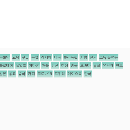
공화당
교육
구글
독일
러시아
미국
분리독립
서평
선거
소득 불평등
슬로데이
실업률
아마존
애플
언론
여성
영국
오바마
유럽
유전자
인도
일본
종교
중국
커피
코로나19
트위터
페이스북
한국