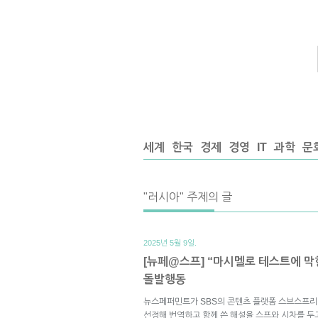
세계
한국
경제
경영
IT
과학
문
"러시아" 주제의 글
2025년 5월 9일.
[뉴페@스프] “마시멜로 테스트에 막
돌발행동
뉴스페퍼민트가 SBS의 콘텐츠 플랫폼 스브스프리
선정해 번역하고 함께 쓴 해설을 스프와 시차를 두고