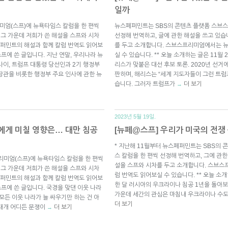
일까
미엄(스프)에 뉴욕타임스 칼럼을 한 편씩
뉴스페퍼민트는 SBS의 콘텐츠 플랫폼 스브스
 그 가운데 저희가 쓴 해설을 스프와 시차
선정해 번역하고, 글에 관한 해설을 쓰고 있습
퍼민트의 해설과 함께 칼럼 번역도 읽어보
를 두고 소개합니다. 스브스프리미엄에서는 
 스프에 쓴 글입니다. 지난 연말, 우리나라 뉴
실 수 있습니다. ** 오늘 소개하는 글은 11월
사이, 트럼프 대통령 당선인과 2기 행정부
리스가 맞붙은 대선 후보 토론. 2020년 선거
장관을 비롯한 행정부 주요 인사에 관한 뉴
판하며, 해리스는 “세계 지도자들이 그런 트
습니다. 그러자 트럼프가
더 보기
→
2023년 5월 19일.
핑에게 미칠 영향은… 대만 침공
[뉴페@스프] 우리가 미국의 전쟁
* 지난해 11월부터 뉴스페퍼민트는 SBS의
스 칼럼을 한 편씩 선정해 번역하고, 그에 관한
리미엄(스프)에 뉴욕타임스 칼럼을 한 편씩
설을 스프와 시차를 두고 소개합니다. 스브
 그 가운데 저희가 쓴 해설을 스프와 시차
럼 번역도 읽어보실 수 있습니다. ** 오늘 소개
퍼민트의 해설과 함께 칼럼 번역도 읽어보
한 달 러시아의 우크라이나 침공 1년을 돌아보
 스프에 쓴 글입니다. 국경을 맞댄 이웃 나라
가운데 세간의 관심은 마침내 우크라이나 수도
모든 이웃 나라가 늘 싸우기만 하는 건 아
더 보기
 대개 어디든 분쟁이
더 보기
→