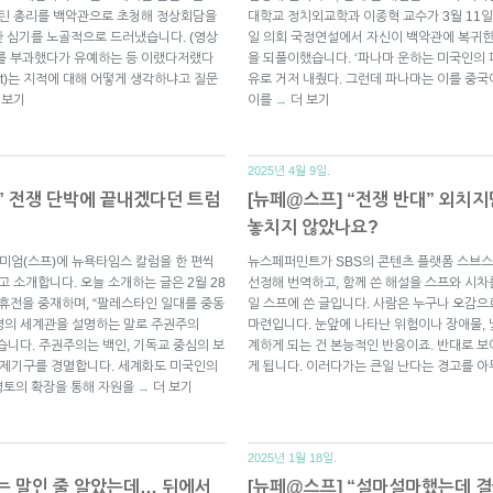
마틴 총리를 백악관으로 초청해 정상회담을
대학교 정치외교학과 이종혁 교수가 3월 11일
 심기를 노골적으로 드러냈습니다. (영상
일 의회 국정연설에서 자신이 백악관에 복귀한
세를 부과했다가 유예하는 등 이랬다저랬다
을 되풀이했습니다. ‘파나마 운하는 미국인의 
ent)는 지적에 대해 어떻게 생각하냐고 질문
유로 거저 내줬다. 그런데 파나마는 이를 중
 보기
이를
더 보기
→
2025년 4월 9일.
” 전쟁 단박에 끝내겠다던 트럼
[뉴페@스프] “전쟁 반대” 외치
놓치지 않았나요?
미엄(스프)에 뉴욕타임스 칼럼을 한 편씩
뉴스페퍼민트가 SBS의 콘텐츠 플랫폼 스브스
고 소개합니다. 오늘 소개하는 글은 2월 28
선정해 번역하고, 함께 쓴 해설을 스프와 시차를
 휴전을 중재하며, “팔레스타인 일대를 중동
일 스프에 쓴 글입니다. 사람은 누구나 오감으
령의 세계관을 설명하는 말로 주권주의
마련입니다. 눈앞에 나타난 위험이나 장애물, 낯
 있습니다. 주권주의는 백인, 기독교 중심의 보
계하게 되는 건 본능적인 반응이죠. 반대로 보
국제기구를 경멸합니다. 세계화도 미국인의
게 됩니다. 이러다가는 큰일 난다는 경고를 
영토의 확장을 통해 자원을
더 보기
→
2025년 1월 18일.
는 말인 줄 알았는데… 뒤에서
[뉴페@스프] “설마설마했는데 결