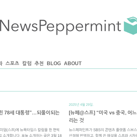
화
스포츠
칼럼
추천
BLOG
ABOUT
2025년 4월 29일.
힌 78세 대통령”…되풀이되는
[뉴페@스프] “미국 vs 중국, 
리는 것
미엄(스프)에 뉴욕타임스 칼럼을 한 편씩
뉴스페퍼민트가 SBS의 콘텐츠 플랫폼 스브스
 소개합니다. 오늘 소개하는 글은 3월 18
선정해 번역하고, 함께 쓴 해설을 스프와 시차