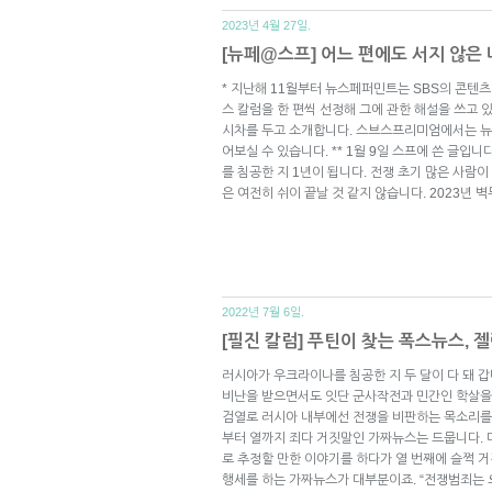
2023년 4월 27일.
[뉴페@스프] 어느 편에도 서지 않은 
* 지난해 11월부터 뉴스페퍼민트는 SBS의 콘텐
스 칼럼을 한 편씩 선정해 그에 관한 해설을 쓰고 
시차를 두고 소개합니다. 스브스프리미엄에서는 뉴
어보실 수 있습니다. ** 1월 9일 스프에 쓴 글입
를 침공한 지 1년이 됩니다. 전쟁 초기 많은 사람
은 여전히 쉬이 끝날 것 같지 않습니다. 2023년 
2022년 7월 6일.
[필진 칼럼] 푸틴이 찾는 폭스뉴스,
러시아가 우크라이나를 침공한 지 두 달이 다 돼 갑
비난을 받으면서도 잇단 군사작전과 민간인 학살을
검열로 러시아 내부에선 전쟁을 비판하는 목소리를
부터 열까지 죄다 거짓말인 가짜뉴스는 드뭅니다.
로 추정할 만한 이야기를 하다가 열 번째에 슬쩍 
행세를 하는 가짜뉴스가 대부분이죠. “전쟁범죄는 