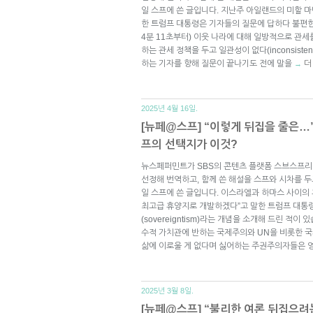
일 스프에 쓴 글입니다. 지난주 아일랜드의 미할 
한 트럼프 대통령은 기자들의 질문에 답하다 불편한
4분 11초부터) 이웃 나라에 대해 일방적으로 관
하는 관세 정책을 두고 일관성이 없다(inconsist
하는 기자를 향해 질문이 끝나기도 전에 말을
더
→
2025년 4월 16일.
[뉴페@스프] “이렇게 뒤집을 줄은…
프의 선택지가 이것?
뉴스페퍼민트가 SBS의 콘텐츠 플랫폼 스브스프리
선정해 번역하고, 함께 쓴 해설을 스프와 시차를 두
일 스프에 쓴 글입니다. 이스라엘과 하마스 사이의
최고급 휴양지로 개발하겠다”고 말한 트럼프 대통
(sovereigntism)라는 개념을 소개해 드린 적이
수적 가치관에 반하는 국제주의와 UN을 비롯한 
삶에 이로울 게 없다며 싫어하는 주권주의자들은 
2025년 3월 8일.
[뉴페@스프] “불리한 여론 뒤집으려