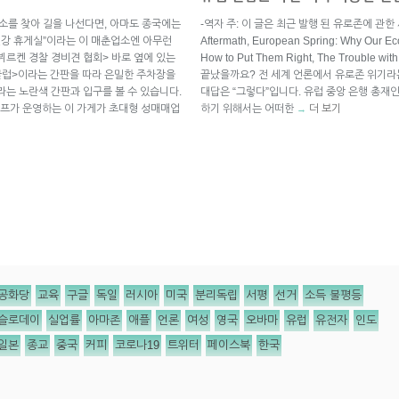
업소를 찾아 길을 나선다면, 아마도 종국에는
-역자 주: 이 글은 최근 발행 된 유로존에 관한 세 권의
건강 휴게실”이라는 이 매춘업소엔 아무런
Aftermath, European Spring: Why Our Eco
르켄 경찰 경비견 협회> 바로 옆에 있는
How to Put Them Right, The Troubl
 클럽>이라는 간판을 따라 은밀한 주차장을
끝났을까요? 전 세계 언론에서 유로존 위기라
>라는 노란색 간판과 입구를 볼 수 있습니다.
대답은 “그렇다”입니다. 유럽 중앙 은행 총재인 마
프가 운영하는 이 가게가 초대형 성매매업
하기 위해서는 어떠한
더 보기
→
공화당
교육
구글
독일
러시아
미국
분리독립
서평
선거
소득 불평등
슬로데이
실업률
아마존
애플
언론
여성
영국
오바마
유럽
유전자
인도
일본
종교
중국
커피
코로나19
트위터
페이스북
한국