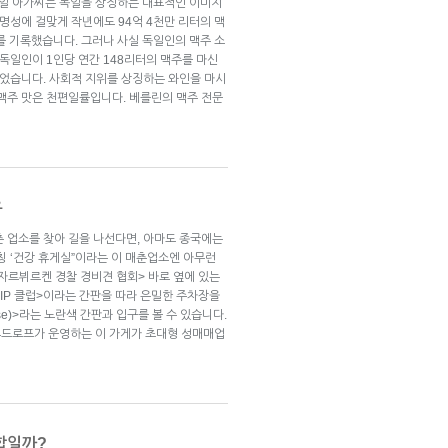
일 아가씨는 독일을 상징하는 대표적인 이미지
 명성에 걸맞게 작년에도 94억 4천만 리터의 맥
위를 기록했습니다. 그러나 사실 독일인의 맥주 소
 독일인이 1인당 연간 148리터의 맥주를 마신
줄었습니다. 사회적 지위를 상징하는 와인을 마시
 맥주 맛은 천편일률입니다. 베를린의 맥주 전문
유
춘 업소를 찾아 길을 나선다면, 아마도 종국에는
칭 ‘건강 휴게실”이라는 이 매춘업소엔 아무런
자르뷔르켄 경찰 경비견 협회> 바로 옆에 있는
VIP 클럽>이라는 간판을 따라 은밀한 주차장을
e)>라는 노란색 간판과 입구를 볼 수 있습니다.
루드로프가 운영하는 이 가게가 초대형 성매매업
합일까?