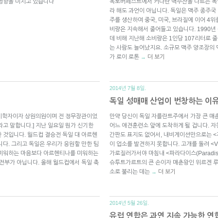
 영향을 미치고 있습니다
옥토버페스트에서 커다란 맥주잔을 나르는 독
라 해도 과언이 아닙니다. 독일은 맥주 종주국
주를 생산하여 중국, 미국, 브라질에 이어 4
비량은 지속해서 줄어들고 있습니다. 1990년
데 비해 지난해 소비량은 1인당 107리터로 
는 사람도 늘어났지요. 소규모 맥주 양조장의
가 로이 로톤
더 보기
→
2014년 7월 8일.
독일 성매매 산업이 번창하는 이
 정치학자이자 상원의원이며 전 정무장관이었
만약 당신이 독일 자를란트주에서 가장 큰 매
고 말합니다.] 지난 일요일 뭔가 신기한
어느 애견훈련소 앞에 도착하게 될 겁니다. 자
 것입니다. 월드컵 결승전 독일 대 아르헨
간판도 표지도 없어서, 내비게이션만으로는 <
니다. 그리고 독일은 우리가 응원할 만한 팀
이 업소를 발견하지 못합니다. 고개를 돌려 <
 미워하는 마음보다 아르헨티나를 미워하는
가로질러가서야 마침내 <파라다이스(Paradis
 전부가 아닙니다. 올해 월드컵에서 독일 축
슈투트가르트의 큰 손이자 매춘왕인 위르겐 
소로 불리는 데는
더 보기
→
2014년 5월 26일.
유럽 연합은 과연 지속 가능한 연