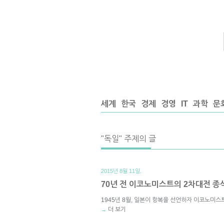
세계
한국
경제
경영
IT
과학
문
"독일" 주제의 글
2015년 8월 11일.
70년 전 이코노미스트의 2차대전 종
1945년 8월, 일본이 항복을 선언하자 이코노미스
더 보기
→