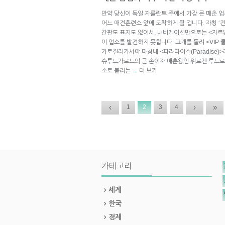
만약 당신이 독일 자를란트 주에서 가장 큰 매춘 
어느 애견훈련소 앞에 도착하게 될 겁니다. 자칭 ‘
간판도 표지도 없어서, 내비게이션만으로는 <자르뷔
이 업소를 발견하지 못합니다. 고개를 돌려 <VIP
가로질러가서야 마침내 <파라다이스(Paradise)
슈투트가르트의 큰 손이자 매춘왕인 위르겐 루드로
소로 불리는
더 보기
→
‹
›
»
1
2
3
4
카테고리
세계
한국
경제