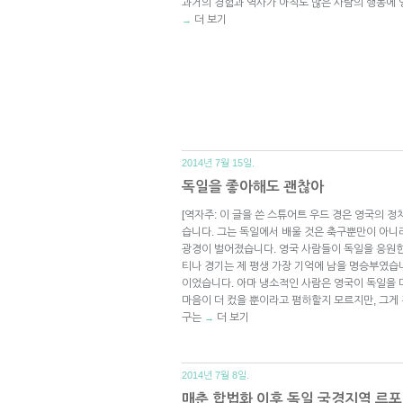
과거의 경험과 역사가 아직도 많은 사람의 행동에
더 보기
→
2014년 7월 15일.
독일을 좋아해도 괜찮아
[역자주: 이 글을 쓴 스튜어트 우드 경은 영국의
습니다. 그는 독일에서 배울 것은 축구뿐만이 아니라
광경이 벌어졌습니다. 영국 사람들이 독일을 응원한
티나 경기는 제 평생 가장 기억에 남을 명승부였습
이었습니다. 아마 냉소적인 사람은 영국이 독일을
마음이 더 컸을 뿐이라고 폄하할지 모르지만, 그게
구는
더 보기
→
2014년 7월 8일.
매춘 합법화 이후 독일 국경지역 르포