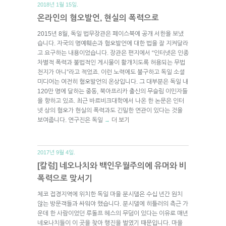
2018년 1월 15일.
온라인의 혐오발언, 현실의 폭력으로
2015년 8월, 독일 법무장관은 페이스북에 공개 서한을 보냈
습니다. 자국의 명예훼손과 혐오발언에 대한 법을 잘 지켜달라
고 요구하는 내용이었습니다. 장관은 편지에서 “인터넷은 인종
차별적 폭력과 불법적인 게시물이 활개치도록 허용되는 무법
천지가 아니”라고 적었죠. 이런 노력에도 불구하고 독일 소셜
미디어는 여전히 혐오발언의 온상입니다. 그 대부분은 독일 내
120만 명에 달하는 중동, 북아프리카 출신의 무슬림 이민자들
을 향하고 있죠. 최근 바르비크대학에서 나온 한 논문은 인터
넷 상의 혐오가 현실의 폭력과도 긴밀한 연관이 있다는 것을
보여줍니다. 연구진은 독일
더 보기
→
2017년 9월 4일.
[칼럼] 네오나치와 백인우월주의에 유머와 비
폭력으로 맞서기
체코 접경지역에 위치한 독일 마을 분시델은 수십 년간 원치
않는 방문객들과 싸워야 했습니다. 분시델에 히틀러의 측근 가
운데 한 사람이었던 루돌프 헤스의 무덤이 있다는 이유로 매년
네오나치들이 이 곳을 찾아 행진을 벌였기 때문입니다. 마을