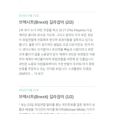
2016년 6월 21일.
브렉시트(Brexit) 길라잡이 (2/2)
1부 보기 누가 어떤 주장을 펴고 있나? (The Players) 사실
캐머런 총리와 보수당 지도부, 그리고 영국의 거의 모든 정당
이 유럽연합에 잔류해야 한다며 유권자들을 설득하고 있기는
합니다. 물론 각기 정치적인 셈법은 조금 다르지만요. 먼저 버
니 샌더스에서 진지함이나 추진력을 빼놓은 사람이라고 보면
크게 틀리지 않을 노동당의 당수 제레미 코빈은 오랫동안 자본
주의 체제의 부산물이라며 유럽연합을 비판해 온 인물입니다.
코빈은 노동당 의원들로부터의 거센 반발이 두려워 마지 못해
잔류를 주장하고 있는 것처럼 보입니다. 스코틀랜드 민족당
(SNP)의
더 보기
→
2016년 6월 21일.
브렉시트(Brexit) 길라잡이 (1/2)
* 오는 23일 유럽연합 탈퇴를 묻는 국민투표를 앞둔 영국의 상
황과 배경을 가디언의 마이클 화이트(Michael White) 기자가