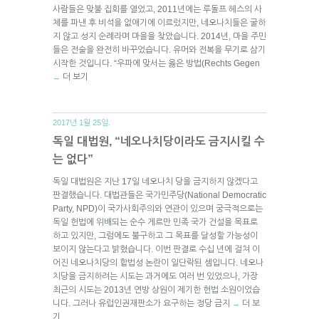
사람들은 맞불 집회를 열었고, 2011년에는 루돌프 헤스의 사
체를 파낸 후 비석을 없애기에 이르렀지만, 네오나치들은 굴하
지 않고 성지 순례라며 마을을 찾았습니다. 2014년, 마을 주민
들은 전술을 완전히 바꾸었습니다. 유머와 전복을 무기로 삼기
시작한 것입니다. “우파에 맞서는 옳은 방법(Rechts Gegen
더 보기
→
2017년 1월 25일.
독일 대법원, “네오나치당이라도 금지시킬 수
는 없다”
독일 대법원은 지난 17일 네오나치 당을 금지하지 않겠다고
판결했습니다. 대법관들은 국가민주당(National Democratic
Party, NPD)이 국가사회주의와 연관이 있으며 궁극적으로는
독일 헌법에 위배되는 순수 게르만 민족 국가 건설을 목표로
하고 있지만, 그럼에도 불구하고 그 목표를 달성할 가능성이
보이지 않는다고 밝혔습니다. 이번 판결로 수십 년에 걸쳐 이
어진 네오나치당의 합법성 논란이 일단락된 셈입니다. 네오나
치당을 금지하려는 시도는 과거에도 여러 번 있었으나, 가장
최근의 시도는 2013년 연방 상원이 제기한 헌법 소원이었습
니다. 그러나 유럽인권재판소가 요구하는 정당 금지
더 보
→
기