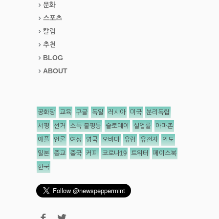
문화
스포츠
칼럼
추천
BLOG
ABOUT
공화당
교육
구글
독일
러시아
미국
분리독립
서평
선거
소득 불평등
슬로데이
실업률
아마존
애플
언론
여성
영국
오바마
유럽
유전자
인도
일본
종교
중국
커피
코로나19
트위터
페이스북
한국