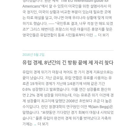
정리했습니다. 원문 제목 “The EU referendum guide for
Americans”에서 알 수 있듯이 미국인을 위한 설명서라서 미
국 정치인, 미국의 상황과 비교한 부분이 있는데 필요한 곳에
는 따로 해설을 달고, 아니면 아예 우리나라 상황에 맞게 의역
하기도 했습니다. —– “국민투표 결과, 너무 걱정 안 해도 되겠
죠?” 그리스 해변이든 프랑스의 작은 마을이든 휴양지를 찾은
영국인들은 유럽연합의 동료 시민들로부터 이런
더 보기
→
2016년 5월 2일.
유럽 경제, 8년간의 긴 방황 끝에 제 자리 찾다
유럽의 경제 위기가 마침내 적어도 한 가지 경제 지표상으로는
끝이 났습니다. 지난 금요일, 유럽 연합은 유로를 사용하는 유
로존 19개국의 경제가 지난해 1/4분기에 비해 같은 기간
0.6% 성장했다고 발표했습니다. 이를 연간 성장률로 환산하
면 2.2% 경제 성장을 의미하는데, 이는 유로존 위기 이전에 경
제 성장률이 최고치에 달했던 2008년 초반보다 조금 더 높은
수치입니다. 런던 정경대학의 연구원인 이안 벡(Iain Begg)은
말했습니다. “오랫동안 기다렸던 경기 회복이 마침내 시작되었
습니다.” 물론 유럽이 완전히 경제 위기를 벗어났다고 자축하
기에는
더 보기
→