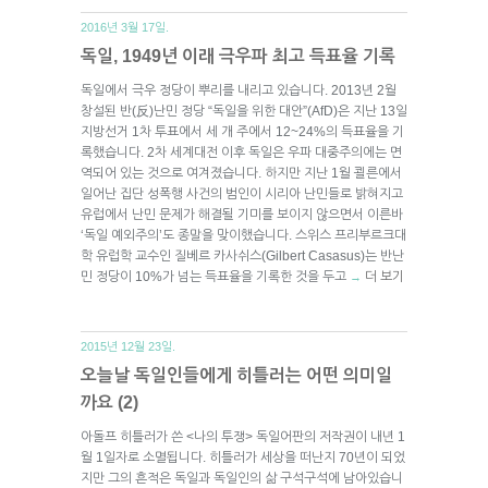
2016년 3월 17일.
독일, 1949년 이래 극우파 최고 득표율 기록
독일에서 극우 정당이 뿌리를 내리고 있습니다. 2013년 2월
창설된 반(反)난민 정당 “독일을 위한 대안”(AfD)은 지난 13일
지방선거 1차 투표에서 세 개 주에서 12~24%의 득표율을 기
록했습니다. 2차 세계대전 이후 독일은 우파 대중주의에는 면
역되어 있는 것으로 여겨졌습니다. 하지만 지난 1월 쾰른에서
일어난 집단 성폭행 사건의 범인이 시리아 난민들로 밝혀지고
유럽에서 난민 문제가 해결될 기미를 보이지 않으면서 이른바
‘독일 예외주의’도 종말을 맞이했습니다. 스위스 프리부르크대
학 유럽학 교수인 질베르 카사쉬스(Gilbert Casasus)는 반난
민 정당이 10%가 넘는 득표율을 기록한 것을 두고
더 보기
→
2015년 12월 23일.
오늘날 독일인들에게 히틀러는 어떤 의미일
까요 (2)
아돌프 히틀러가 쓴 <나의 투쟁> 독일어판의 저작권이 내년 1
월 1일자로 소멸됩니다. 히틀러가 세상을 떠난지 70년이 되었
지만 그의 흔적은 독일과 독일인의 삶 구석구석에 남아있습니