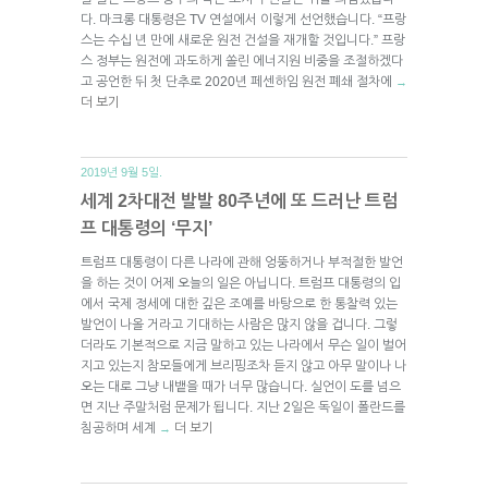
다. 마크롱 대통령은 TV 연설에서 이렇게 선언했습니다. “프랑
스는 수십 년 만에 새로운 원전 건설을 재개할 것입니다.” 프랑
스 정부는 원전에 과도하게 쏠린 에너지원 비중을 조절하겠다
고 공언한 뒤 첫 단추로 2020년 페센하임 원전 폐쇄 절차에
→
더 보기
2019년 9월 5일.
세계 2차대전 발발 80주년에 또 드러난 트럼
프 대통령의 ‘무지’
트럼프 대통령이 다른 나라에 관해 엉뚱하거나 부적절한 발언
을 하는 것이 어제 오늘의 일은 아닙니다. 트럼프 대통령의 입
에서 국제 정세에 대한 깊은 조예를 바탕으로 한 통찰력 있는
발언이 나올 거라고 기대하는 사람은 많지 않을 겁니다. 그렇
더라도 기본적으로 지금 말하고 있는 나라에서 무슨 일이 벌어
지고 있는지 참모들에게 브리핑조차 듣지 않고 아무 말이나 나
오는 대로 그냥 내뱉을 때가 너무 많습니다. 실언이 도를 넘으
면 지난 주말처럼 문제가 됩니다. 지난 2일은 독일이 폴란드를
침공하며 세계
더 보기
→