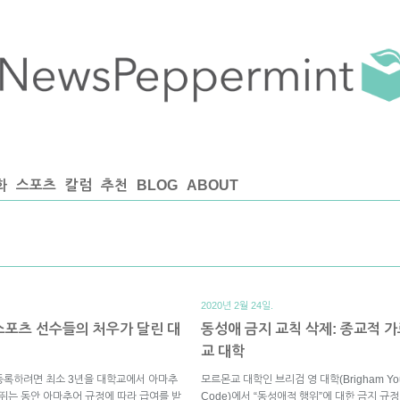
화
스포츠
칼럼
추천
BLOG
ABOUT
2020년 2월 24일.
 스포츠 선수들의 처우가 달린 대
동성애 금지 교칙 삭제: 종교적 
교 대학
등록하려면 최소 3년을 대학교에서 아마추
모르몬교 대학인 브리검 영 대학(Brigham Youn
 뛰는 동안 아마추어 규정에 따라 급여를 받
Code)에서 “동성애적 행위”에 대한 금지 규정