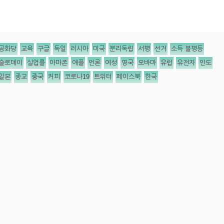
공화당
교육
구글
독일
러시아
미국
분리독립
서평
선거
소득 불평등
슬로데이
실업률
아마존
애플
언론
여성
영국
오바마
유럽
유전자
인도
일본
종교
중국
커피
코로나19
트위터
페이스북
한국