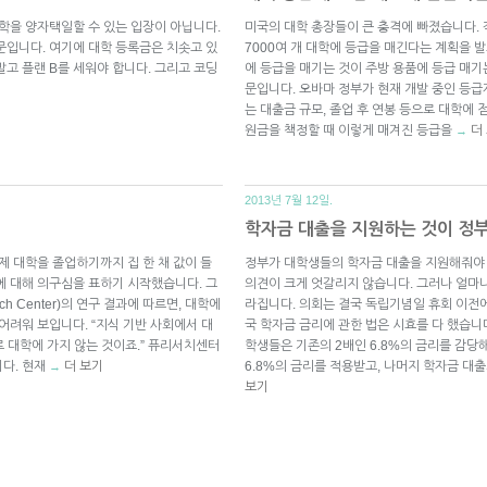
문학을 양자택일할 수 있는 입장이 아닙니다.
미국의 대학 총장들이 큰 충격에 빠졌습니다. 
문입니다. 여기에 대학 등록금은 치솟고 있
7000여 개 대학에 등급을 매긴다는 계획을 
고 플랜 B를 세워야 합니다. 그리고 코딩
에 등급을 매기는 것이 주방 용품에 등급 매기
문입니다. 오바마 정부가 현재 개발 중인 등
는 대출금 규모, 졸업 후 연봉 등으로 대학에
원금을 책정할 때 이렇게 매겨진 등급을
더
→
2013년 7월 12일.
학자금 대출을 지원하는 것이 정
제 대학을 졸업하기까지 집 한 채 값이 들
정부가 대학생들의 학자금 대출을 지원해줘야 
에 대해 의구심을 표하기 시작했습니다. 그
의견이 크게 엇갈리지 않습니다. 그러나 얼마
h Center)의 연구 결과에 따르면, 대학에
라집니다. 의회는 결국 독립기념일 휴회 이전에
어려워 보입니다. “지식 기반 사회에서 대
국 학자금 금리에 관한 법은 시효를 다 했습니
로 대학에 가지 않는 것이죠.” 퓨리서치센터
학생들은 기존의 2배인 6.8%의 금리를 감당
다. 현재
더 보기
6.8%의 금리를 적용받고, 나머지 학자금 대
→
보기