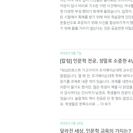
이번 미국 대학 입시 스캔들은 흥미로운 소식이지만
이상이 입시 비리로 기소된 이번 사건에서는 자녀
한 다양한 부정 행위가 화제에 올랐습니다. 입학처
된 시험에서 특혜를 받기 위해 허위 학습장애 진단을
운동선수로 포장하기 위해 사진을 합성하기까지 했
기 위해 물불 가리지 않는다는 것은 공공연한 비밀
2016년 9월 7일.
[칼럼] 인문학 전공, 정말로 소중한 
*워싱턴포스트 기고가이자 조지메이슨대학 교수인 스티븐
칼럼입니다. 몇 해 전, 조지메이슨대학 학부 세미
읽기를 과제로 내준 적이 있습니다. 과제를 내면서
의문이 들기도 했지만, 많은 학생이 책을 다 읽었을
서 감사하다는 인사까지 남겼죠. 학생들의 전공이 
었습니다. 놀랍게도 역사 전공은 단 한 명도 없었고
요. 학생들은 한목소리로
더 보기
→
2016년 2월 18일.
달라진 세상, 인문학 교육의 가치는?