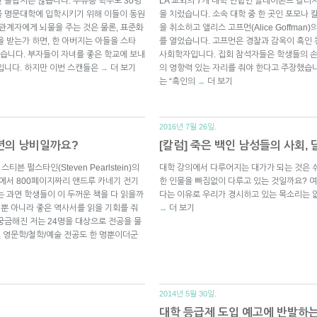
 놀랍지는 않습니다. 부유층 학부모 30명
LA 교외의 7개 대학 연합인 클레어몬트 칼리지(Cl
를 명문대학에 입학시키기 위해 이들이 동원
을 치렀습니다. 소속 대학 중 한 곳인 포모나
 관계자에게 뇌물을 주는 것은 물론, 표준화
을 취소하고 앨리스 고프먼(Alice Goffma
 받는가 하면, 한 아버지는 아들을 스타
를 열었습니다. 고프먼은 경찰과 감옥이 흑인
습니다. 부자들이 자녀를 좋은 학교에 보내
사회학자입니다. 집회 참석자들은 학생들의 
입니다. 하지만 이번 스캔들은
더 보기
의 영향력 있는 자리를 줘야 한다고 주장했습니
→
는 “흑인의
더 보기
→
2016년 7월 26일.
4년의 낭비일까요?
[칼럼] 죽은 백인 남성들의 사회,
 펄스타인(Steven Pearlstein)의
대학 강의에서 다루어지는 대가가 되는 것은 
나에서 800페이지짜리 앤드루 카네기 전기
한 인물을 빠짐없이 다루고 있는 것일까요? 
는 과연 학생들이 이 두꺼운 책을 다 읽을까
다는 이유로 우리가 경시하고 있는 목소리는 
 뿐 아니라 좋은 역사서를 읽을 기회를 줘
더 보기
→
궁금해진 저는 24명을 대상으로 전공을 물
, 영문학/철학/예술 전공도 한 명뿐이더군
2014년 5월 30일.
대학 등급제 도입 예고에 반발하는