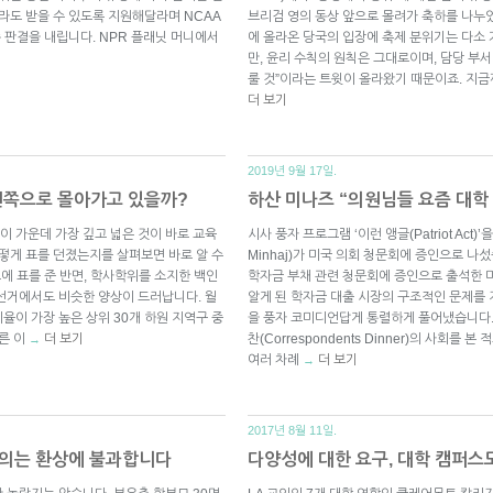
라도 받을 수 있도록 지원해달라며 NCAA
브리검 영의 동상 앞으로 몰려가 축하를 나누었
종 판결을 내립니다. NPR 플래닛 머니에서
에 올라온 당국의 입장에 축제 분위기는 다소
만, 윤리 수칙의 원칙은 그대로이며, 담당 부서
룰 것”이라는 트윗이 올라왔기 때문이죠. 지
더 보기
2019년 9월 17일.
왼쪽으로 몰아가고 있을까?
하산 미나즈 “의원님들 요즘 대학
 가운데 가장 깊고 넓은 것이 바로 교육
시사 풍자 프로그램 ‘이런 앵글(Patriot Act
어떻게 표를 던졌는지를 살펴보면 바로 알 수
Minhaj)가 미국 의회 청문회에 증인으로 나
프에 표를 준 반면, 학사학위를 소지한 백인
학자금 부채 관련 청문회에 증인으로 출석한 
선거에서도 비슷한 양상이 드러납니다. 월
알게 된 학자금 대출 시장의 구조적인 문제를
율이 가장 높은 상위 30개 하원 지역구 중
을 풍자 코미디언답게 통렬하게 풀어냈습니다. 
른 이
더 보기
찬(Correspondents Dinner)의 사회를
→
여러 차례
더 보기
→
2017년 8월 11일.
과주의는 환상에 불과합니다
다양성에 대한 요구, 대학 캠퍼스