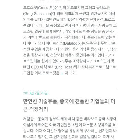
크로스핏(Cross-Fit)은 전직 체조코치인 그레그 글래스만
(Greg Glassman)에 의해 개발되어 군인과 경관들 사이에서
인기를 끌다가 일반인들에게 확산된 격렬한 신체단련 프로그
램입니다. 미국을 중심으로 전세계 천만명이 넘는 사람들이 크
로스핏 열풍에 합류하면서, 기업에서도 이를 팀웍을 증진시키
기 위한 방편으로 활용하기 시작했습니다. 콜로라도에 있는 빅
데이터 기업 데이터로직스(Datalogix)는 일주일에 두번 크로
스핏 수업을 제공합니다. 직원의 윤리의식을 증진시키고, 생산
성을 향상시키며, 건강보험 비용도 줄인다는 취지입니다. “크
로스핏에는 한계가 없어요. 무슨 마약같아요.” 크로스핏에 푹
빠진 CEO 에릭 로사(Eric Roza)씨가 사내복지프로그램으로
도입한 이래 크로스핏은
더 보기
→
2013년 2월 25일.
만연한 기술유출, 중국에 진출한 기업들의 더
큰 걱정거리
저렴한 노동력과 정부의 세제 혜택 등을 바라보고 중국 시장에
야심차게 뛰어든 외국 기업들은 초반에 대부분 시행착오를 겪
습니다. 이때 어디선가 영어를 유창하게 구사하는 현지인이 나
타나고 기업가는 그 현지인을 신뢰해 일을 맡깁니다. 이제 사