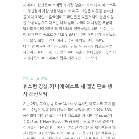
세계에서 탄산음료 소비량이 가장 많은 나라 멕시코. 패스트푸
드 체인점이 가장 성행하는 나라 페루. 과일을 비롯한 농수산
물의 대표적인 수출국인데도 국민들은 먹을거리의 절반 이상
을 가공식품으로 때우는 나라 칠레. 나라마다 사정은 조금씩
달라도 라틴아메리카와 카리브해 연안국들의 허리 치수는 눈
에 띄게 빠른 속도로 커지고 있습니다. 라틴아메리카 사람들의
건강을 위협하는 건 더이상 굶주림이 아닙니다. 비만입니
다. 비만 때문에 생기는 고혈압, 당뇨, 암 등 성인병으로 인한
사망자도 늘어나고, 그만큼 의료비 지출도 높아졌습니다. 멕시
코에서 당뇨로 숨지는 사람은 연간 7만
더 보기
→
2013년 5월 28일.
휴스턴 경찰, 카니예 웨스트 새 앨범 판촉 행
사 해산시켜
지난 25일 토요일 밤 미국 텍사스 주 휴스턴의 로스코 교회 앞
에는 수많은 힙합 음악팬들이 모여들었습니다. 다음달 18일
공식발매 예정인 랩퍼 카니예 웨스트의 새 앨범 “Yeezus”에
수록된 노래 “New Slaves”를 공개하는 판촉 행사가 열릴 예
정이었기 때문입니다. 하지만 휴스턴 경찰은 모여든 팬들을 해
산시켰습니다. 상기된 표정으로 새 노래를 기다리던 팬들은 집