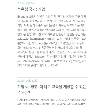
2013년 2월 7일.
북유럽 국가: 기업
Economist紙의 이번주 특집 기사 ‘북유럽 국가들’ 가운데 세
부 기사를 소개합니다. 두 번째 편은 기업입니다. 산유국이자
어업, 목재 등이 수출의 큰 비중을 차지하는 노르웨이를 제외
하면 혁신적인 기업들은 덴마크와 스웨덴, 핀란드의 경제를 지
탱해 온 힘입니다. 전 세계 의료용 인슐린의 절반을 공급하는
노보 노르디스크(Novo Nordisk), 보청기 업계 선두주자 오티
콘(Oticon), 레고(Lego)는 모두 덴마크 기업입니다. 자동차
회사 볼보(Volvo), 전동공구부터 원자로까지 쇠붙이와 철
로 무언가를 만드는 데는 일가견이 있는 산드빅(Sandvik), 통
신회사 에릭손(Ericsson)은 스웨덴 기업입니다. 휴대전화 회
사 노키아(Nokia)와 앵그리버드를 만든 로비오(Rovio), 에스
컬레이터와 승강기 업계의
더 보기
→
2012년 10월 31일.
기업 vs 정부, 더 나은 교육을 제공할 수 있는
주체는?
Gem Education은 전 세계 10여 개 나라에 사립학교를 지어
운영하고 있는 교육 사기업입니다. 최근 Gem의 주요 목표가