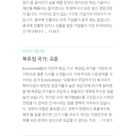
업이 좀 굴러간다 싶을 때쯤 믿었던 현지인은 핵심 기술이나
재산을 빼돌리는 첩자였다는 게 밝혀지고 모든 일이 엉망진창
이 됩니다. 지지리도 운이 없는 기구한 기업가의 이야기가 아
닙니다. 중국에 진출하는 외국 기업들이 흔히 겪는 일입니다.
중국에 진출해 있거나 진출을 앞둔 기업들이 가장 두려워하는
건 어디에서나
더 보기
→
2013년 2월 8일.
북유럽 국가: 교훈
Economist紙의 이번주 특집 기사 ‘북유럽 국가들’ 가운데 마
지막으로 결론 기사를 소개합니다. 자유주의와 시장경제를 지
지하는 잡지 Economist는 “요람에서 무덤까지”의 복지국가
패러다임이 방만한 공공지출과 높은 세금 탓에 위기에 봉착했
을 때 북유럽 국가들이 과감하고 효율적인 개혁에 착수한 점을
높이 샀습니다. 하지만 소위 ‘복지병(病)’을 고친답시고 사회안
전망을 다 걷어찬 건 아니라는 점을 명백히 지적하고 있습니
다. 정부의 역할은 중요합니다. 정부가 투명하고 효율적으로
해야 될 일을 한다면, 단지 지출 규모가 크다는 이유만으로 정
부를 모든 문제의 원인으로 취급할 수 없다는 거죠.
더 보기
→