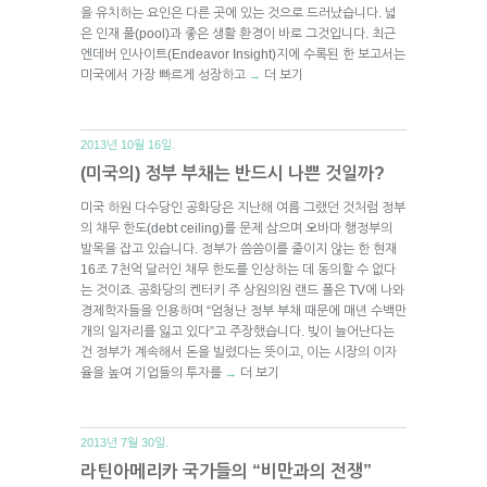
을 유치하는 요인은 다른 곳에 있는 것으로 드러났습니다. 넓
은 인재 풀(pool)과 좋은 생활 환경이 바로 그것입니다. 최근
엔데버 인사이트(Endeavor Insight)지에 수록된 한 보고서는
미국에서 가장 빠르게 성장하고
더 보기
→
2013년 10월 16일.
(미국의) 정부 부채는 반드시 나쁜 것일까?
미국 하원 다수당인 공화당은 지난해 여름 그랬던 것처럼 정부
의 채무 한도(debt ceiling)를 문제 삼으며 오바마 행정부의
발목을 잡고 있습니다. 정부가 씀씀이를 줄이지 않는 한 현재
16조 7천억 달러인 채무 한도를 인상하는 데 동의할 수 없다
는 것이죠. 공화당의 켄터키 주 상원의원 랜드 폴은 TV에 나와
경제학자들을 인용하며 “엄청난 정부 부채 때문에 매년 수백만
개의 일자리를 잃고 있다”고 주장했습니다. 빚이 늘어난다는
건 정부가 계속해서 돈을 빌렸다는 뜻이고, 이는 시장의 이자
율을 높여 기업들의 투자를
더 보기
→
2013년 7월 30일.
라틴아메리카 국가들의 “비만과의 전쟁”