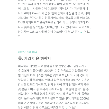
된 곳은 경제 발전과 함께 중등교육에 대한 수요가 빠르게 늘
어나고 있는 사하라 이남 아프리카 지역입니다. 지난달 케냐
나이로비에 Gem이 세운 첫 번째 중학교가 문을 열었고, 나이
지리아와 우간다 등 이웃 국가에도 속속 학교를 지을 예정입니
다. 전 세계적으로 중등교육을 받아야 하는 나이에 학교에 다
니지 못하는 청소년은 7,100만 명. 그 가운데 3/4이 서아시아,
남아시아, 그리고 사하라 이남 아프리카에 있습니다.
더 보
→
기
2012년 9월 18일.
美, 기업 이윤 하락세
미국에서 기업들의 이윤이 감소할 전망입니다. 금융위기 이
후 회복세에 들어섰던 2009년 이후 처음으로 기업들의 분기
별 이윤이 마이너스를 기록할 것으로 보입니다. 세계 경기의
부침에 민감한 페덱스, 인텔과 같은 회사들의 3/4분기 이윤이
감소할 것으로 예상되고, 경기 침체에 크게 영향을 받지 않을
것 같은 버버리 등 럭셔리 의류 회사들도 이윤이 줄어드는 추
세입니다. 미국의 경기 침체뿐만 아니라 유로존 위기, 중국의
경기 둔화 등이 원인으로 거론되고 있습니다. 하지만 2009년
이후 기업들의 이윤이 늘어났던 이유가 경기침체로 곤두박질
쳤던 이윤이 원래 수준으로 반등했던 것
더 보기
→