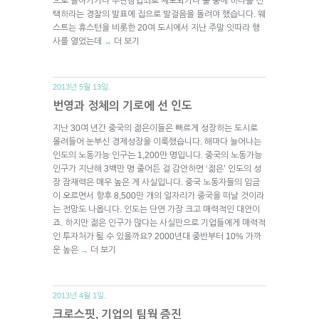
으로 돌아가거나 무단침입죄로 체포되거나 둘 중에 하나를 선
택하라는 경찰의 발표에 집으로 발걸음을 돌려야 했습니다. 웨
스트는 휴스턴을 비롯한 20여 도시에서 지난 주말 잇따라 행
사를 열었는데
더 보기
→
2013년 5월 13일.
번영과 정체의 기로에 선 인도
지난 30여 년간 중국의 젊은이들은 빠르게 성장하는 도시로
몰려들어 눈부신 경제성장을 이룩했습니다. 해마다 늘어나는
인도의 노동가능 인구는 1,200만 명입니다. 중국의 노동가능
인구가 지난해 3백만 명 줄어든 걸 감안하면 ‘젊은’ 인도의 성
장 잠재력은 매우 높은 게 사실입니다. 중국 노동자들의 임금
이 오르면서 향후 8,500만 개의 일자리가 중국을 떠날 것이라
는 전망도 나옵니다. 인도는 단연 가장 크고 매력적인 대안이
죠. 하지만 젊은 인구가 많다는 사실만으로 기업들에게 매력적
인 투자처가 될 수 있을까요? 2000년대 중반부터 10% 가까
운 높은
더 보기
→
2013년 4월 1일.
크로스핏, 기업의 팀웍 증진