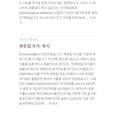
는 사회를 주도할 만한 조직이 없는 형편입니다. 그러나 이 세
나라의 공통점이 하나 있습니다: 인구배당효과
(Demographic dividend: 노동인구 숫자의 증가에 따른 경제
적 혜택)입니다. 세 나라 모두 인구 구조를 보면 30세
더 보
→
기
2013년 2월 6일.
북유럽 국가: 복지
Economist紙의 이번주 특집 기사 ‘북유럽 국가들’ 가운데 세
부 기사를 소개합니다. 첫 번째 편은 복지입니다. 정부가 공공
지출을 실용적이고 효율적으로 관리하는 게 북유럽 국가들이
효율적이면서도 광범위한 복지제도를 유지하는 비결입니다.
1980-90년대를 거치며 경험한 재정, 부채위기 이후 북유럽
국가들은 불필요한 복지비 지출을 과감히 삭감했습니다. 스웨
덴은 1996년 GDP의 84%였던 국가부채를 2011년 49%까
지 줄였고, 과감한 연금개혁을 실시했습니다. 덴마크의 공공
지출은 GDP 대비 58%로 OECD 국가들 가운데 가장 높지만,
연금 수령시기를 65세에서 67로 늦추고 실업수당 지급 기한
을 4년에서 2년으로
더 보기
→