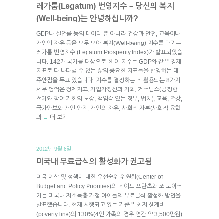
레가툼(Legatum) 번영지수 – 당신의 복지
(Well-being)는 안녕하십니까?
GDP나 실업률 등의 데이터 뿐 아니라 건강과 안전, 교육이나
개인의 자유 등을 모두 모아 복지(Well-being) 지수를 매기는
레가툼 번영지수 (Legatum Prosperity Index)가 발표되었습
니다. 142개 국가를 대상으로 한 이 지수는 GDP와 같은 경제
지표로 다 나타낼 수 없는 삶의 중요한 지표들을 반영하는 데
주안점을 두고 있습니다. 지수를 결정하는 데 활용되는 8가지
세부 영역은 경제지표, 기업가정신과 기회, 거버넌스(공정한
선거와 참여 기회의 보장, 책임감 있는 정부, 법치), 교육, 건강,
국가안보와 개인 안전, 개인의 자유, 사회적 자본(사회적 융합
과
더 보기
→
2012년 9월 8일.
미국내 무료급식의 활성화가 권고됨
미국 예산 및 정책에 대한 우선순위 위원회(Center of
Budget and Policy Priorities)의 네이트 프란츠와 조 노이버
거는 미국내 저소득층 가정 아이들의 무료급식 활성화 방안을
발표했습니다. 현재 시행되고 있는 기준은 최저 생계비
(poverty line)의 130%(4인 가족의 경우 연간 약 3,500만원)