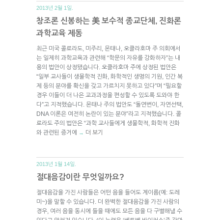
2013년 2월 1일.
창조론 신봉하는 美 보수적 종교단체, 진화론
과학교육 제동
최근 미국 콜로라도, 미주리, 몬태나, 오클라호마 주 의회에서
는 일제히 과학교육과 관련해 “학문의 자유를 강화하자”는 내
용의 법안이 상정됐습니다. 오클라호마 주에 상정된 법안은
“일부 교사들이 생물학적 진화, 화학적인 생명의 기원, 인간 복
제 등의 분야를 확신을 갖고 가르치지 못하고 있다”며 “필요할
경우 이들이 더 나은 교과과정을 편성할 수 있도록 도와야 한
다”고 지적했습니다. 몬태나 주의 법안도 “돌연변이, 자연선택,
DNA 이론은 여전히 논란이 있는 분야”라고 지적했습니다. 콜
로라도 주의 법안은 “과학 교사들에게 생물학적, 화학적 진화
와 관련된 증거에
더 보기
→
2013년 1월 14일.
절대음감이란 무엇일까요?
절대음감을 가진 사람들은 어떤 음을 들어도 계이름(예: 도레
미~)을 말할 수 있습니다. 더 완벽한 절대음감을 가진 사람의
경우, 여러 음을 동시에 들을 때에도 모든 음을 다 구별해낼 수