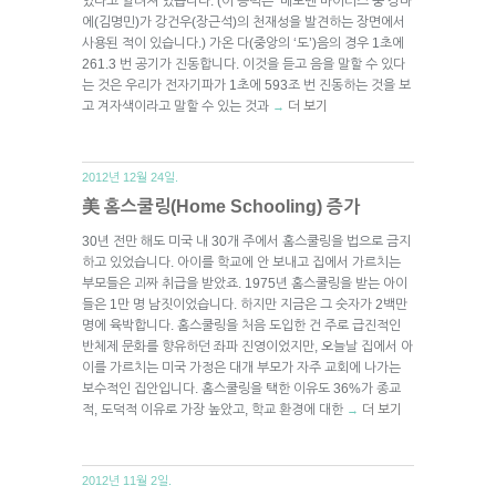
있다고 알려져 있습니다. (이 능력은 ‘베토벤 바이러스’중 강마
에(김명민)가 강건우(장근석)의 천재성을 발견하는 장면에서
사용된 적이 있습니다.) 가온 다(중앙의 ‘도’)음의 경우 1초에
261.3 번 공기가 진동합니다. 이것을 듣고 음을 말할 수 있다
는 것은 우리가 전자기파가 1초에 593조 번 진동하는 것을 보
고 겨자색이라고 말할 수 있는 것과
더 보기
→
2012년 12월 24일.
美 홈스쿨링(Home Schooling) 증가
30년 전만 해도 미국 내 30개 주에서 홈스쿨링을 법으로 금지
하고 있었습니다. 아이를 학교에 안 보내고 집에서 가르치는
부모들은 괴짜 취급을 받았죠. 1975년 홈스쿨링을 받는 아이
들은 1만 명 남짓이었습니다. 하지만 지금은 그 숫자가 2백만
명에 육박합니다. 홈스쿨링을 처음 도입한 건 주로 급진적인
반체제 문화를 향유하던 좌파 진영이었지만, 오늘날 집에서 아
이를 가르치는 미국 가정은 대개 부모가 자주 교회에 나가는
보수적인 집안입니다. 홈스쿨링을 택한 이유도 36%가 종교
적, 도덕적 이유로 가장 높았고, 학교 환경에 대한
더 보기
→
2012년 11월 2일.