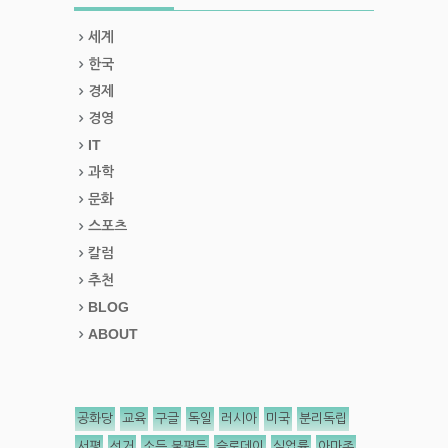
세계
한국
경제
경영
IT
과학
문화
스포츠
칼럼
추천
BLOG
ABOUT
공화당
교육
구글
독일
러시아
미국
분리독립
서평
선거
소득 불평등
슬로데이
실업률
아마존