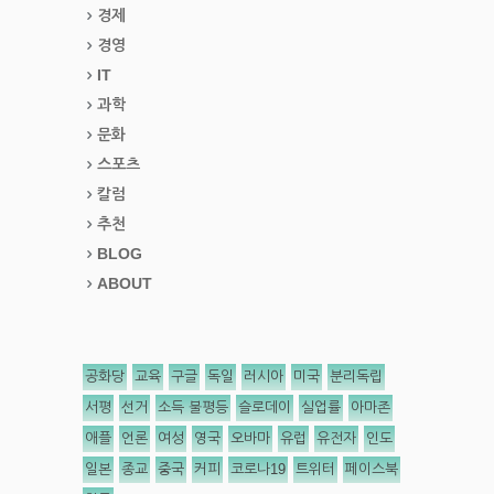
경제
경영
IT
과학
문화
스포츠
칼럼
추천
BLOG
ABOUT
공화당
교육
구글
독일
러시아
미국
분리독립
서평
선거
소득 불평등
슬로데이
실업률
아마존
애플
언론
여성
영국
오바마
유럽
유전자
인도
일본
종교
중국
커피
코로나19
트위터
페이스북