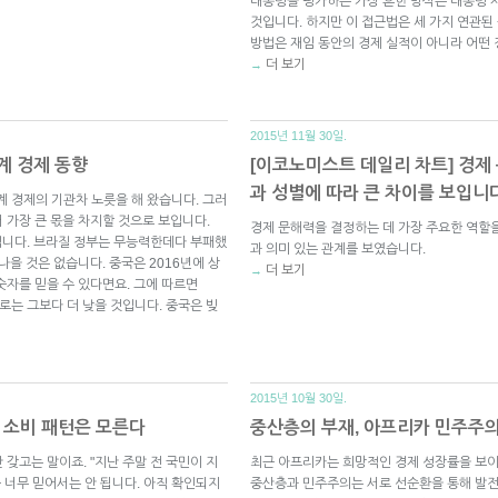
대통령을 평가하는 가장 흔한 방식은 대통령 
것입니다. 하지만 이 접근법은 세 가지 연관된
방법은 재임 동안의 경제 실적이 아니라 어떤
더 보기
→
2015년 11월 30일.
세계 경제 동향
[이코노미스트 데일리 차트] 경제 문해력
과 성별에 따라 큰 차이를 보입니
 경제의 기관차 노릇을 해 왔습니다. 그러
 가장 큰 몫을 차지할 것으로 보입니다.
경제 문해력을 결정하는 데 가장 주요한 역할을
상태입니다. 브라질 정부는 무능력한데다 부패했
과 의미 있는 관계를 보였습니다.
나을 것은 없습니다. 중국은 2016년에 상
더 보기
→
숫자를 믿을 수 있다면요. 그에 따르면
로는 그보다 더 낮을 것입니다. 중국은 빚
2015년 10월 30일.
 소비 패턴은 모른다
중산층의 부재, 아프리카 민주주
갖고는 말이죠. "지난 주말 전 국민이 지
최근 아프리카는 희망적인 경제 성장률을 보이
 너무 믿어서는 안 됩니다. 아직 확인되지
중산층과 민주주의는 서로 선순환을 통해 발