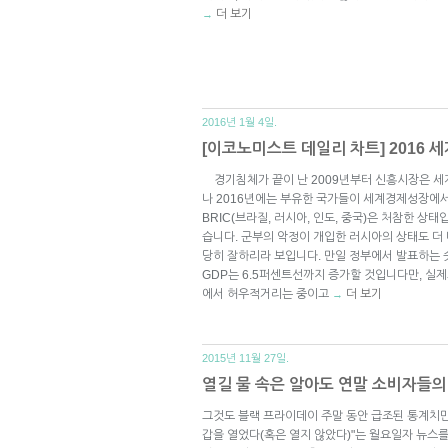
더 보기
→
2016년 1월 4일.
[이코노미스트 데일리 차트] 2016 
경기침체가 끝이 난 2009년부터 신흥시장은 세계
나 2016년에는 부유한 국가들이 세계경제성장에서
BRIC(브라질, 러시아, 인도, 중국)은 처참한 
습니다. 군부의 악정이 개입한 러시아의 상태도 더 
당히 잘하리라 보입니다. 만일 정부에서 발표하는 
GDP는 6.5퍼센트선까지 증가할 것입니다만, 실제
에서 허우적거리는 중이고
더 보기
→
2015년 11월 27일.
열길 물 속은 알아도 연말 소비자들의
그것도 블랙 프라이데이 주말 동안 급조된 통계치만 
갑을 열었다(혹은 열지 않았다)"는 월요일자 뉴스를