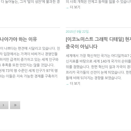
 늘어놓는, 그저 '말의 성찬'에 불과한 경
의 사회 개혁은 언제고 동력을 잃을 수 있습니
더 보기
→
2015년 9월 22일.
로 나아가야 하는 이유
[이코노미스트 그래픽 디테일] 현
중국이 아닙니다
수익성이 나쁘다는 편견에 시달리고 있습니다. 친
비자 입장에서는 가격이 비싸거나 경영인들
세계에서 가장 혁신적인 국가는 어디일까요? 2
 하지만 급격히 증가하고 있는 세계 인구와
신지표를 바탕으로 세계 140개 국가의 순위를 
 후폭풍 또한 만만치는 않을 것입니다.
위를 점했습니다. 한편 혁신의 질과 자국의 경
재 73억 명 수준인 세계 인구가 97억 명
프리카 국가들의 선전이 눈에 띄었습니다. 한
하는 이들은 지속 가능한 경제를 구축하기
들에 비해 뒤처지는 경향을 보였습니다.
더 보기
→
›
»