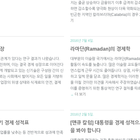
지는 줄곧 상승하다 금융위기 이후 급격히 감
하면 감소할수록 양극화 현상이 더욱 악화되는
빈곤한 지역인 칼라브리아(Calabria)의 경우
기
2016년 7월 4일.
성장
라마단(Ramadan)의 경제학
 관계가 있다는 연구 결과가 나왔습니다.
대부분의 이슬람 국가에서는 라마단(Ramad
촉진하며, 이는 결국 경제 성장으로 이어진다
활동이 속도를 늦춥니다. 많은 이슬람 교도들이
롭게 개발되고 있는 신기술은 구성원 간의 신
연스럽게 근무 시간도 줄어듭니다. 상점, 사무
신뢰는 사회에서 벌어지는 모든 일을 지탱하
하고 일찍 문을 닫죠. 많은 경제학자는 이러
 업장의 위생 상태와 식재료의 안전, 결제
을 미칠 것이란 의견을 지속해서 주장하였습니
이를 증명하기 위한 통상적인 연구 절차를 따
더 보기
→
2016년 2월 5일.
기 경제 성적표
[맨큐 칼럼] 대통령을 경제 성적으
을 봐야 합니다
업률을 낮추는 등 전반적으로 성과에 만족