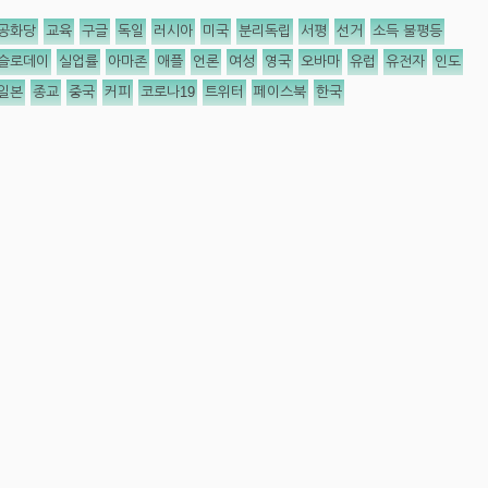
공화당
교육
구글
독일
러시아
미국
분리독립
서평
선거
소득 불평등
슬로데이
실업률
아마존
애플
언론
여성
영국
오바마
유럽
유전자
인도
일본
종교
중국
커피
코로나19
트위터
페이스북
한국