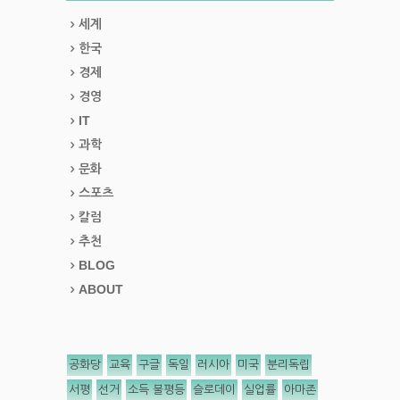
세계
한국
경제
경영
IT
과학
문화
스포츠
칼럼
추천
BLOG
ABOUT
공화당
교육
구글
독일
러시아
미국
분리독립
서평
선거
소득 불평등
슬로데이
실업률
아마존