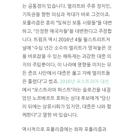
는 공통점이 있습니다. 엘리트와 주류 정치인,
기득권을 향한 의심과 적대가 바로 그것이죠.
포풀리즘은 흔히 “잊혀진 보통 사람들”을 대변
하고, “진정한 애국자들”을 대변한다고 주장합
니다. 트럼프 역시 2016년 4월 월스트리트저
널에 “수십 년간 소수의 엘리트가 망쳐놓은 것
을 바로잡을 수 있는 해독제는 과감한 대중 의
지의 주입뿐이다, 이 나라에 영향을 미치는 모
든 중요 사안에서 대중은 옳고 지배 엘리트들
은 틀렸다”고 썼죠.
2016년 오스트리아 대선
에서 “오스트리아 퍼스트”라는 슬로건을 내걸
었던 노르베르트 호퍼는 상대 후보에게 “당신
의 뒤에는 상류사회가 있지만, 대중은 나와 함
께한다”고 말한 바 있습니다.
역사적으로 포퓰리즘에는 좌파 포퓰리즘과